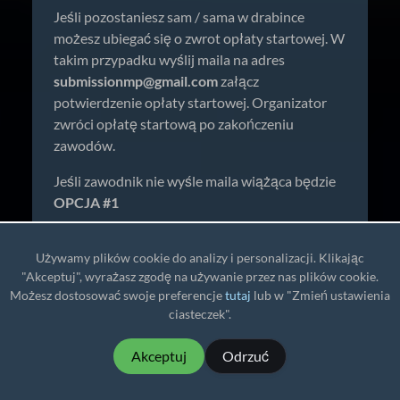
Jeśli pozostaniesz sam / sama w drabince
możesz ubiegać się o zwrot opłaty startowej. W
takim przypadku wyślij maila na adres
submissionmp@gmail.com
załącz
potwierdzenie opłaty startowej. Organizator
zwróci opłatę startową po zakończeniu
zawodów.
Jeśli zawodnik nie wyśle maila wiążąca będzie
OPCJA #1
POSTANOWIENIA KOŃCOWE:
Używamy plików cookie do analizy i personalizacji. Klikając
"Akceptuj", wyrażasz zgodę na używanie przez nas plików cookie.
Zmiana kategorii po zakończeniu rejestracji nie
Możesz dostosować swoje preferencje
tutaj
lub w "Zmień ustawienia
jest możliwa. Wyjątkiem są zawodnicy, którzy
ciasteczek".
nie mają przeciwników w kategorii - w takim
wypadku należy wysłać maila na adres
Akceptuj
Odrzuć
submissionmp@gmail.com
w przeciągu 24h od
zamknięcia rejestracji z prośbą o przeniesienie