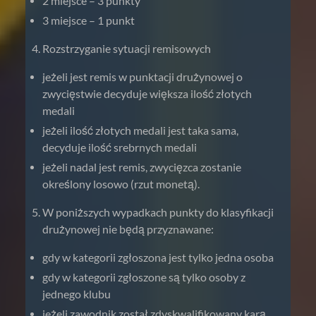
2 miejsce – 3 punkty
3 miejsce – 1 punkt
Rozstrzyganie sytuacji remisowych
jeżeli jest remis w punktacji drużynowej o
zwycięstwie decyduje większa ilość złotych
medali
jeżeli ilość złotych medali jest taka sama,
decyduje ilość srebrnych medali
jeżeli nadal jest remis, zwycięzca zostanie
określony losowo (rzut monetą).
W poniższych wypadkach punkty do klasyfikacji
drużynowej nie będą przyznawane:
gdy w kategorii zgłoszona jest tylko jedna osoba
gdy w kategorii zgłoszone są tylko osoby z
jednego klubu
jeżeli zawodnik został zdyskwalifikowany karą