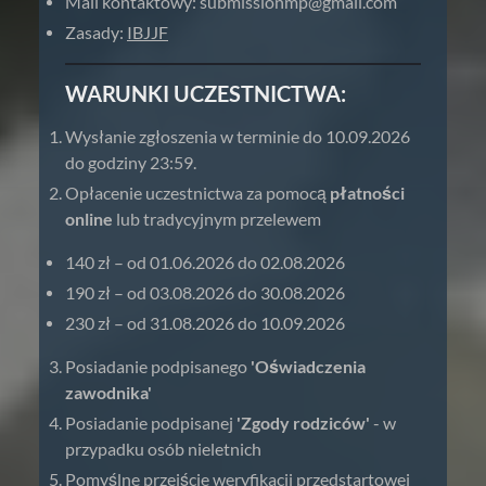
Mail kontaktowy:
submissionmp@gmail.com
Zasady:
IBJJF
WARUNKI UCZESTNICTWA:
Wysłanie zgłoszenia w terminie do 10.09.2026
do godziny 23:59.
Opłacenie uczestnictwa za pomocą
płatności
online
lub tradycyjnym przelewem
140 zł – od 01.06.2026 do 02.08.2026
190 zł – od 03.08.2026 do 30.08.2026
230 zł – od 31.08.2026 do 10.09.2026
Posiadanie podpisanego
'Oświadczenia
zawodnika'
Posiadanie podpisanej
'Zgody rodziców'
- w
przypadku osób nieletnich
Pomyślne przejście weryfikacji przedstartowej