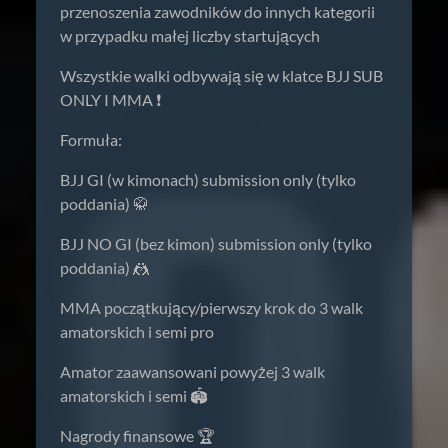
przenoszenia zawodników do innych kategorii
w przypadku małej liczby startujących
Wszystkie walki odbywają się w klatce BJJ SUB
ONLY I MMA ❗️
Formuła:
BJJ GI (w kimonach) submission only (tylko
poddania) 🥋
BJJ NO GI (bez kimon) submission only (tylko
poddania) 🤼
MMA początkujący/pierwszy krok do 3 walk
amatorskich i semi pro
Amator zaawansowani powyżej 3 walk
amatorskich i semi 🏟️
Nagrody finansowe 🏆