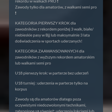
rekordu w walkach PRO ❗️
Zawody tylko dla amatorów, z walkami semi pro
❗️
KATEGORIA PIERWSZY KROK dla
zawodników z rekordem poniżej 3 walk, białe/
niebieskie pasy w Bjj lub maksymalnie 3 lata
doświadczenia w sportach uderzanych!
KATEGORIA ZAAWANSOWANYCH dla
zawodników z wyższym rekordem amatorskim
lub walkami semi pro
U18 pierwszy krok: w parterze bez uderzeń
U18 turniej : uderzenia w parterze tylko na
korpus
Zawody są dla amatorów dlatego poza
oczywistymi niedozwolonymi technikami,
zabronione są również: uderzenia łokciami lub