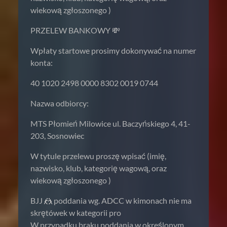
wiekową zgłoszonego )
PRZELEW BANKOWY 💸
Wpłaty startowe prosimy dokonywać na numer
konta:
40 1020 2498 0000 8302 0019 0744
Nazwa odbiorcy:
MTS Płomień Milowice ul. Baczyńskiego 4, 41-
203, Sosnowiec
W tytule przelewu proszę wpisać (imię,
nazwisko, klub, kategorię wagową, oraz
wiekową zgłoszonego )
BJJ 🤼 poddania wg. ADCC w kimonach nie ma
skrętówek w kategorii pro
W przypadku braku poddania w określonym