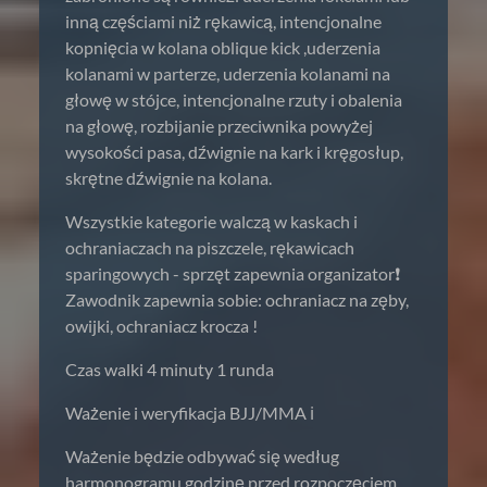
inną częściami niż rękawicą, intencjonalne
kopnięcia w kolana oblique kick ,uderzenia
kolanami w parterze, uderzenia kolanami na
głowę w stójce, intencjonalne rzuty i obalenia
na głowę, rozbijanie przeciwnika powyżej
wysokości pasa, dźwignie na kark i kręgosłup,
skrętne dźwignie na kolana.
Wszystkie kategorie walczą w kaskach i
ochraniaczach na piszczele, rękawicach
sparingowych - sprzęt zapewnia organizator❗️
Zawodnik zapewnia sobie: ochraniacz na zęby,
owijki, ochraniacz krocza !
Czas walki 4 minuty 1 runda
Ważenie i weryfikacja BJJ/MMA ℹ️
Ważenie będzie odbywać się według
harmonogramu godzinę przed rozpoczęciem