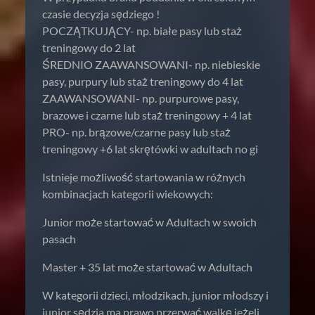
czasie decyzja sędziego !
POCZĄTKUJĄCY- np. białe pasy lub staż
treningowy do 2 lat
ŚREDNIO ZAAWANSOWANI- np. niebieskie
pasy, purpury lub staż treningowy do 4 lat
ZAAWANSOWANI- np. purpurowe pasy,
brazowe i czarne lub staż treningowy + 4 lat
PRO- np. brązowe/czarne pasy lub staż
treningowy +6 lat skrętówki w adultach no gi
Istnieje możliwość startowania w różnych
kombinacjach kategorii wiekowych:
Junior może startować w Adultach w swoich
pasach
Master + 35 lat może startować w Adultach
W kategorii dzieci, młodzikach, junior młodszy i
junior sędzia ma prawo przerwać walkę jeżeli