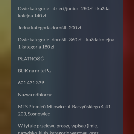
Dwie kategorie - dzieci/junior- 280zł + każda
kolejna 140 zł
Jedna kategoria dorośli- 200 zł
Dwie kategorie -dorośli- 360 zł + każda kolejna
1 kategoria 180 zł
PŁATNOŚĆ
BLIK na nr tel 📞
601 431 339
Nazwa odbiorcy:
MTS Płomień Milowice ul. Baczyńskiego 4, 41-
203, Sosnowiec
W tytule przelewu proszę wpisać (imię,
nazwisko, klub, kategorię wagową, oraz