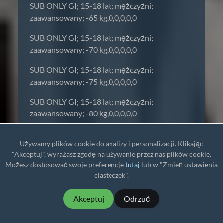
SUB ONLY GI; 15-18 lat; mężczyźni;
zaawansowany; -65 kg,0,0,0,0,0
SUB ONLY GI; 15-18 lat; mężczyźni;
zaawansowany; -70 kg,0,0,0,0,0
SUB ONLY GI; 15-18 lat; mężczyźni;
zaawansowany; -75 kg,0,0,0,0,0
SUB ONLY GI; 15-18 lat; mężczyźni;
zaawansowany; -80 kg,0,0,0,0,0
SUB ONLY GI; 15-18 lat; mężczyźni;
Używamy plików cookie do analizy i personalizacji. Klikając
zaawansowany; +80 kg,0,0,0,0,0
"Akceptuj", wyrażasz zgodę na używanie przez nas plików cookie.
SUB ONLY GI; 15-18 lat; mężczyźni; średnio-
Możesz dostosować swoje preferencje
tutaj
lub w "Zmień ustawienia
ciasteczek".
zaawansowany; -45 kg,0,0,0,0,0
SUB ONLY GI; 15-18 lat; mężczyźni; średnio-
Akceptuj
Odrzuć
zaawansowany; -50 kg,0,0,0,0,0