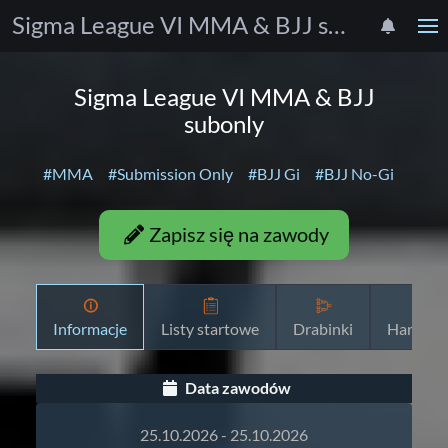
Sigma League VI MMA & BJJ subonly
Sigma League VI MMA & BJJ
subonly
#MMA
#Submission Only
#BJJ Gi
#BJJ No-Gi
Zapisz się na zawody
Informacje
Listy startowe
Drabinki
Harmon
Data zawodów
25.10.2026 - 25.10.2026