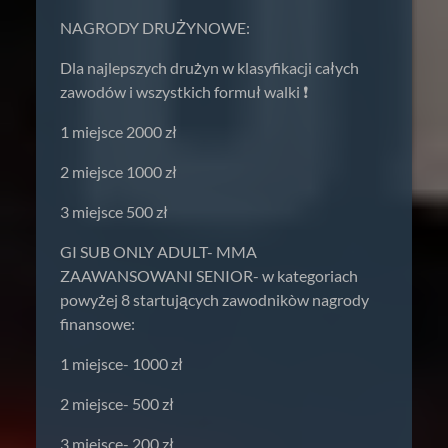
NAGRODY DRUŻYNOWE:
Dla najlepszych drużyn w klasyfikacji całych
zawodów i wszystkich formuł walki ❗️
1 miejsce 2000 zł
2 miejsce 1000 zł
3 miejsce 500 zł
GI SUB ONLY ADULT- MMA
ZAAWANSOWANI SENIOR- w kategoriach
powyżej 8 startujących zawodnikòw nagrody
finansowe:
1 miejsce- 1000 zł
2 miejsce- 500 zł
3 miejsce- 200 zł