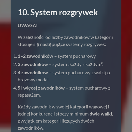
10. System rozgrywek
UWAGA!
W zależności od liczby zawodników w kategorii
stosuje się następujące systemy rozgrywek:
1–2 zawodników
– system pucharowy.
3 zawodników
– system „każdy z każdym”.
4 zawodników
– system pucharowy z walką o
brązowy medal.
5 i więcej zawodników
– system pucharowy z
repasażem.
Każdy zawodnik w swojej kategorii wagowej i
jednej konkurencji stoczy minimum
dwie walki
,
z wyjątkiem kategorii liczących dwóch
zawodników.