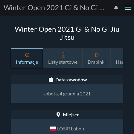
Winter Open 2021 Gi & No Gi Jiu Jitsu
Winter Open 2021 Gi & No Gi Jiu
Jitsu
Informacje
Listy startowe
Drabinki
Harmon
Data zawodów
sobota, 4 grudnia 2021
Miejsce
LOSIR Luboń