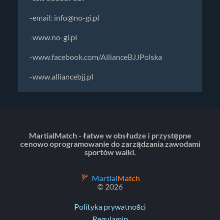
-email:
info@no-gi.pl
-www.no-gi.pl
-www.facebook.com/AllianceBJJPolska
-www.alliancebjj.pl
MartialMatch - łatwe w obsłudze i przystępne
cenowo oprogramowanie do zarządzania zawodami
sportów walki.
Martial
Match
© 2026
Polityka prywatności
Regulamin