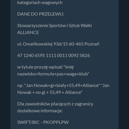
kategoriach wagowych
DANE DO PRZELEWU:
Stowarzyszenie Sportów i Sztuk Walki
ALLIANCE
ul. Omańkowskiej 93d/15 60-465 Poznań
47 1240 6595 1111 0011 0092 5826
w tytule proszę wpisać "imię
nazwisko+formuła+pas+waga+klub"
np. "Jan Nowak+gi+biały+55,49+Alliance" "Jan
Nowak + no gi + 55,49 + Alliance"
Dla zawodników płacących z zagranicy
dodatkowe informacje:
SWIFT/BIC - PKOPPLPW