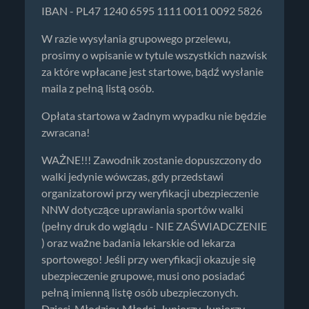
IBAN - PL47 1240 6595 1111 0011 0092 5826
W razie wysyłania grupowego przelewu,
prosimy o wpisanie w tytule wszystkich nazwisk
za które wpłacane jest startowe, bądź wysłanie
maila z pełną listą osób.
Opłata startowa w żadnym wypadku nie będzie
zwracana!
WAŻNE!!! Zawodnik zostanie dopuszczony do
walki jedynie wówczas, gdy przedstawi
organizatorowi przy weryfikacji ubezpieczenie
NNW dotyczące uprawiania sportów walki
(pełny druk do wglądu - NIE ZAŚWIADCZENIE
) oraz ważne badania lekarskie od lekarza
sportowego! Jeśli przy weryfikacji okazuje się
ubezpieczenie grupowe, musi ono posiadać
pełną imienną listę osób ubezpieczonych.
Dzieci, Młodzicy, Młodsi-Juniorzy, Juniorzy -