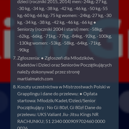
dzieci (roczniki 2015, 2014) men:-24kg,-27 kg,
-30 kg, -34 kg, -38 kg, -42 kg, -46 kg, -50 kg,-55
kg,-60 kg,-66 kg,-75 kg women: -24kg,-27 kg, -30
kg, -34 kg, -38 kg, -42 kg, -46 kg, -66 kg ●
Seniorzy (roczniki 2004 i starsi) men: -58kg,
-62kg, -66kg, -71kg, -77kg, -84kg, -92kg, -100kg,
-130kg women: -53kg, -58kg, -64kg, -71kg,
-90kg
Zgłoszenia: ● Zgłoszeń dla Młodzików,
Kadetów i Dzieci oraz Seniorów Początkujących
należy dokonywać przez stronę
martialmatch.com
Koszty uczestnictwa w Mistrzostwach Polski w
Grapplingu i dane do przelewu: ● Opłata
startowa: Młodzik/Kadet/Dzieci/Senior
Początkujący : No Gi 80zł, Gi 80zł Dane do
przelewu: UKS Valiant Jiu-Jitsu Kings NR
RACHUNKU; 51 2340 000909702460 0000
0026