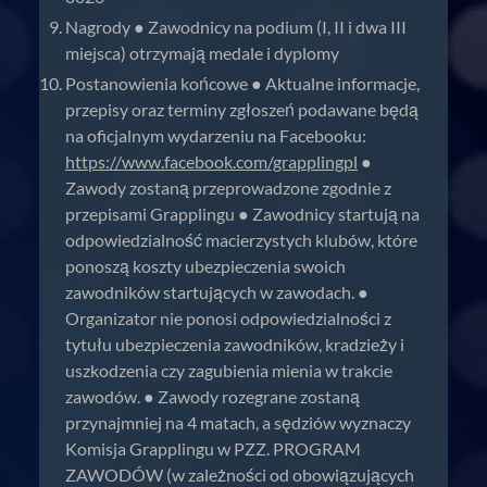
Nagrody ● Zawodnicy na podium (I, II i dwa III
miejsca) otrzymają medale i dyplomy
Postanowienia końcowe ● Aktualne informacje,
przepisy oraz terminy zgłoszeń podawane będą
na oficjalnym wydarzeniu na Facebooku:
https://www.facebook.com/grapplingpl
●
Zawody zostaną przeprowadzone zgodnie z
przepisami Grapplingu ● Zawodnicy startują na
odpowiedzialność macierzystych klubów, które
ponoszą koszty ubezpieczenia swoich
zawodników startujących w zawodach. ●
Organizator nie ponosi odpowiedzialności z
tytułu ubezpieczenia zawodników, kradzieży i
uszkodzenia czy zagubienia mienia w trakcie
zawodów. ● Zawody rozegrane zostaną
przynajmniej na 4 matach, a sędziów wyznaczy
Komisja Grapplingu w PZZ. PROGRAM
ZAWODÓW (w zależności od obowiązujących