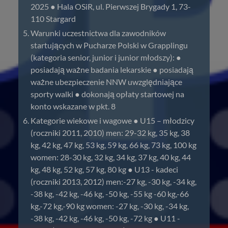
2025 ● Hala OSiR, ul. Pierwszej Brygady 1, 73-
110 Stargard
Warunki uczestnictwa dla zawodników
startujących w Pucharze Polski w Grapplingu
(kategoria senior, junior i junior młodszy): ●
posiadają ważne badania lekarskie ● posiadają
ważne ubezpieczenie NNW uwzględniające
sporty walki ● dokonają opłaty startowej na
konto wskazane w pkt. 8
Kategorie wiekowe i wagowe ● U15 – młodzicy
(roczniki 2011, 2010) men: 29-32 kg, 35 kg, 38
kg, 42 kg, 47 kg, 53 kg, 59 kg, 66 kg, 73 kg, 100 kg
women: 28-30 kg, 32 kg, 34 kg, 37 kg, 40 kg, 44
kg, 48 kg, 52 kg, 57 kg, 80 kg ● U13 - kadeci
(roczniki 2013, 2012) men:-27 kg, -30 kg, -34 kg,
-38 kg, -42 kg, -46 kg, -50 kg, -55 kg -60 kg,-66
kg,-72 kg,-90 kg women: -27 kg, -30 kg, -34 kg,
-38 kg, -42 kg, -46 kg, -50 kg, -72 kg ● U11 -