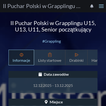
II Puchar Polski w Grapplingu U15, U13, U11, Senior początkujący
II Puchar Polski w Grapplingu U15,
U13, U11, Senior początkujący
#Grappling
Informacje
Listy startowe
Drabinki
Harmon
Data zawodów
12.12.2025 - 13.12.2025
Miejsce