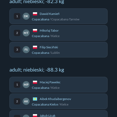
adult; niebieski; -82.3 kg
Dawid Kamień
1
DK
Copacabana
/
Copacabana Tarnów
Mikołaj Tabor
2
MT
Copacabana
/
Kielce
Filip Sieciński
3
FS
Copacabana
/
Lublin
adult; niebieski; -88.3 kg
Maciej Pawelec
1
MP
Copacabana
/
Kielce
Aibek Khudaibergenov
2
AK
Copacabana Kielce
/
Kielce
Jakub Licak