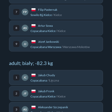
Filip Pasternak
7
FP
Sowilo Bjj Kielce
/
Kielce
Artur Sowa
8
AS
Copacabana Kielce
/
Kielce
Józef Jankowski
9
JJ
Copacabana Warszawa
/
Warszawa Mokotów
adult; biały; -82.3 kg
Jakub Chudy
1
JC
Copacabana
/
Łęczna
Jakub Fronk
2
JF
Copacabana Kielce
/
Kielce
Aleksander Szczepanik
3
AS