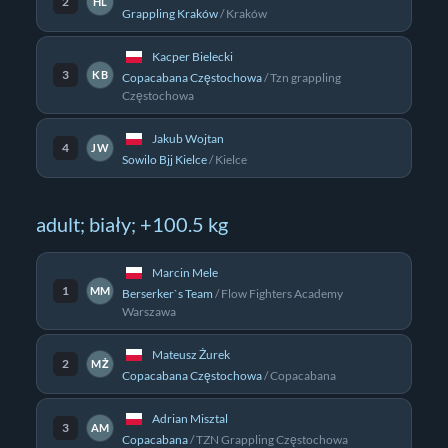
2
HL
Grappling Kraków
/
Kraków
Kacper Bielecki
3
KB
Copacabana Częstochowa
/
Tzn grappling
Częstochowa
Jakub Wojtan
4
JW
Sowilo Bjj Kielce
/
Kielce
adult; biały; +100.5 kg
Marcin Mele
1
MM
Berserker`s Team
/
Flow Fighters Academy
Warszawa
Mateusz Żurek
2
MŻ
Copacabana Częstochowa
/
Copacabana
Adrian Misztal
3
AM
Copacabana
/
TZN Grappling Częstochowa