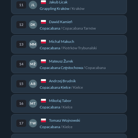
Jakub Licak
11
JL
Grappling Kraków
/
Kraków
Dawid Kamień
12
DK
Copacabana
/
Copacabana Tarnów
Michał Makuch
13
MM
Copacabana
/
Piotrków Trybunalski
Mateusz Żurek
14
MŻ
Copacabana Częstochowa
/
Copacabana
Andrzej Brudnik
15
AB
Copacabana Kielce
/
Kielce
Mikołaj Tabor
16
MT
Copacabana
/
Kielce
Tomasz Wojnowski
17
TW
Copacabana
/
Kielce