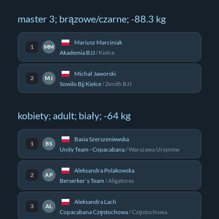
master 3; brązowe/czarne; -88.3 kg
Mariusz Marciniak
1
MM
Akademia BJJ
/
Kielce
Michał Jaworski
2
MJ
Sowilo Bjj Kielce
/
Zenith BJJ
kobiety; adult; biały; -64 kg
Basia Szerszeniewska
1
BS
Unity Team - Copacabana
/
Warszawa Ursynów
Aleksandra Polakowska
2
AP
Berserker`s Team
/
Aligatores
Aleksandra Lach
3
AL
Copacabana Częstochowa
/
Częstochowa