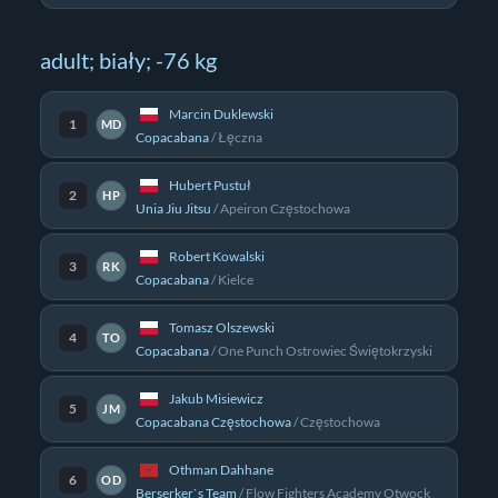
adult; biały; -76 kg
Marcin Duklewski
1
MD
Copacabana
/
Łęczna
Hubert Pustuł
2
HP
Unia Jiu Jitsu
/
Apeiron Częstochowa
Robert Kowalski
3
RK
Copacabana
/
Kielce
Tomasz Olszewski
4
TO
Copacabana
/
One Punch Ostrowiec Świętokrzyski
Jakub Misiewicz
5
JM
Copacabana Częstochowa
/
Częstochowa
Othman Dahhane
6
OD
Berserker`s Team
/
Flow Fighters Academy Otwock