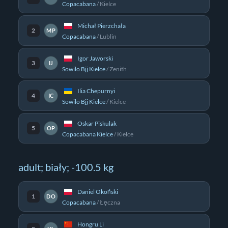
Copacabana
/
Kielce
Michał Pierzchała
2
MP
Copacabana
/
Lublin
Igor Jaworski
3
IJ
Sowilo Bjj Kielce
/
Zenith
Ilia Chepurnyi
4
IC
Sowilo Bjj Kielce
/
Kielce
Oskar Piskulak
5
OP
Copacabana Kielce
/
Kielce
adult; biały; -100.5 kg
Daniel Okoński
1
DO
Copacabana
/
Łęczna
Hongru Li