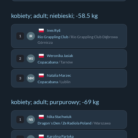
kobiety; adult; niebieski; -58.5 kg
Ines Ryś
1
IR
Rio Grappling Club
/
Rio Grappling Club Dąbrowa
Górnicza
Weronika Jasiak
2
WJ
Copacabana
/
Tarnów
Natalia Marzec
3
NM
Copacabana
/
Lublin
kobiety; adult; purpurowy; -69 kg
Nika Stachwiuk
1
NS
Dragon`s Den / Ze Radiola Poland
/
Warszawa
Karolina Partyka