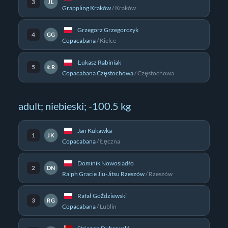
3
JL
Grappling Kraków
/
Kraków
Grzegorz Grzegorczyk
4
GG
Copacabana
/
Kielce
Łukasz Rabiniak
5
ŁR
Copacabana Częstochowa
/
Częstochowa
adult; niebieski; -100.5 kg
Jan Kukawka
1
JK
Copacabana
/
Łęczna
Dominik Nowosiadło
2
DN
Ralph Gracie Jiu-Jitsu Rzeszów
/
Rzeszów
Rafał Goździewski
3
RG
Copacabana
/
Lublin