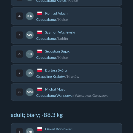
Copacabana Kielce
/
Kielce
Konrad Adach
4
KA
Copacabana
/
Kielce
Szymon Wasilewski
5
SW
Copacabana
/
Lublin
Sebastian Bujak
6
SB
Copacabana
/
Kielce
Bartosz Skóra
7
BS
Grappling Kraków
/
Kraków
Michał Mazur
8
MM
Copacabana Warszawa
/
Warszawa, Garażowa
adult; biały; -88.3 kg
Dawid Borkowski
1
DB