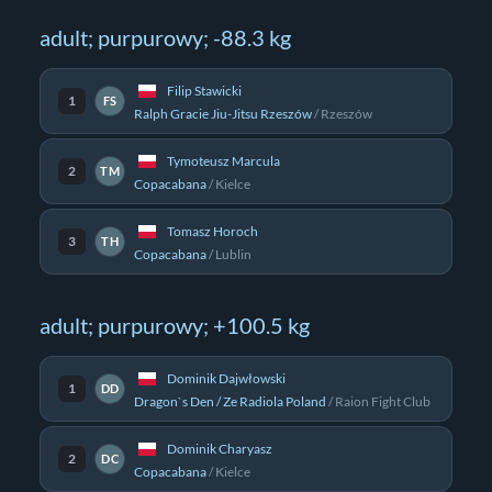
adult; purpurowy; -88.3 kg
Filip Stawicki
1
FS
Ralph Gracie Jiu-Jitsu Rzeszów
/
Rzeszów
Tymoteusz Marcula
2
TM
Copacabana
/
Kielce
Tomasz Horoch
3
TH
Copacabana
/
Lublin
adult; purpurowy; +100.5 kg
Dominik Dajwłowski
1
DD
Dragon`s Den / Ze Radiola Poland
/
Raion Fight Club
Dominik Charyasz
2
DC
Copacabana
/
Kielce