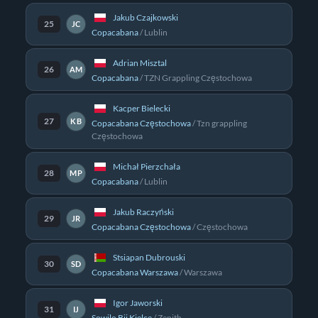
Jakub Czajkowski
25
JC
Copacabana
/
Lublin
Adrian Misztal
26
AM
Copacabana
/
TZN Grappling Częstochowa
Kacper Bielecki
27
KB
Copacabana Częstochowa
/
Tzn grappling
Częstochowa
Michał Pierzchała
28
MP
Copacabana
/
Lublin
Jakub Raczyński
29
JR
Copacabana Częstochowa
/
Częstochowa
Stsiapan Dubrouski
30
SD
Copacabana Warszawa
/
Warszawa
Igor Jaworski
31
IJ
Sowilo Bjj Kielce
/
Zenith