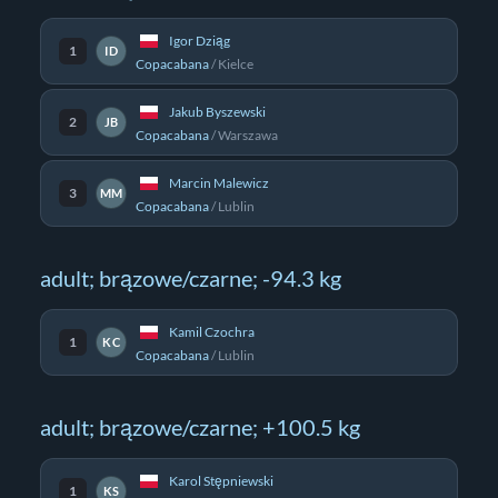
Igor Dziąg
1
ID
Copacabana
/
Kielce
Jakub Byszewski
2
JB
Copacabana
/
Warszawa
Marcin Malewicz
3
MM
Copacabana
/
Lublin
adult; brązowe/czarne; -94.3 kg
Kamil Czochra
1
KC
Copacabana
/
Lublin
adult; brązowe/czarne; +100.5 kg
Karol Stępniewski
1
KS