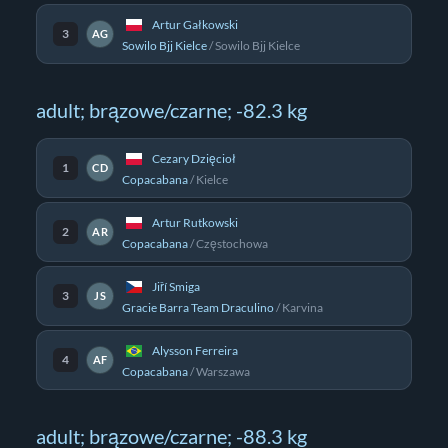
Artur Gałkowski
3
AG
Sowilo Bjj Kielce
/
Sowilo Bjj Kielce
adult; brązowe/czarne; -82.3 kg
Cezary Dzięcioł
1
CD
Copacabana
/
Kielce
Artur Rutkowski
2
AR
Copacabana
/
Częstochowa
Jiří Smiga
3
JS
Gracie Barra Team Draculino
/
Karvina
Alysson Ferreira
4
AF
Copacabana
/
Warszawa
adult; brązowe/czarne; -88.3 kg