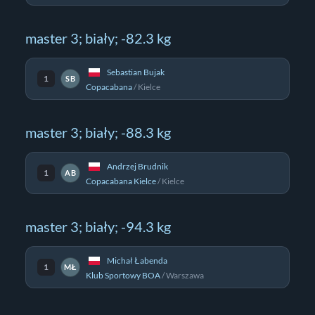
master 3; biały; -82.3 kg
Sebastian Bujak
1
SB
Copacabana
/
Kielce
master 3; biały; -88.3 kg
Andrzej Brudnik
1
AB
Copacabana Kielce
/
Kielce
master 3; biały; -94.3 kg
Michał Łabenda
1
MŁ
Klub Sportowy BOA
/
Warszawa