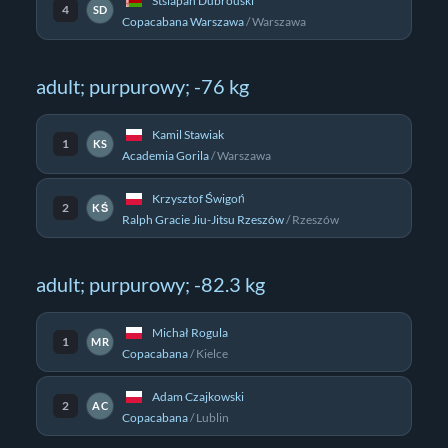
Stsiapan Dubrouski
4
SD
Copacabana Warszawa
/
Warszawa
adult; purpurowy; -76 kg
Kamil Stawiak
1
KS
Academia Gorila
/
Warszawa
Krzysztof Świgoń
2
KŚ
Ralph Gracie Jiu-Jitsu Rzeszów
/
Rzeszów
adult; purpurowy; -82.3 kg
Michał Rogula
1
MR
Copacabana
/
Kielce
Adam Czajkowski
2
AC
Copacabana
/
Lublin