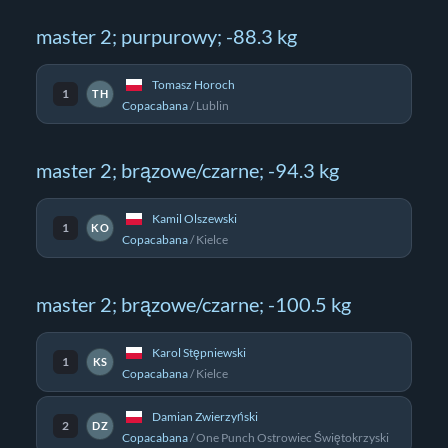
master 2; purpurowy; -88.3 kg
Tomasz Horoch
1
TH
Copacabana
/
Lublin
master 2; brązowe/czarne; -94.3 kg
Kamil Olszewski
1
KO
Copacabana
/
Kielce
master 2; brązowe/czarne; -100.5 kg
Karol Stępniewski
1
KS
Copacabana
/
Kielce
Damian Zwierzyński
2
DZ
Copacabana
/
One Punch Ostrowiec Świętokrzyski