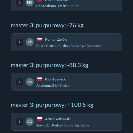
3
MB
Copacabana Lublin
/
Lublin
master 3; purpurowy; -76 kg
Roman Żarów
1
RŻ
Ralph Gracie Jiu-Jitsu Rzeszów
/
Rzeszów
master 3; purpurowy; -88.3 kg
Kamil Sanecki
1
KS
Akademia BJJ
/
Kielce
master 3; purpurowy; +100.5 kg
Artur Gałkowski
1
AG
Sowilo Bjj Kielce
/
Sowilo Bjj Kielce