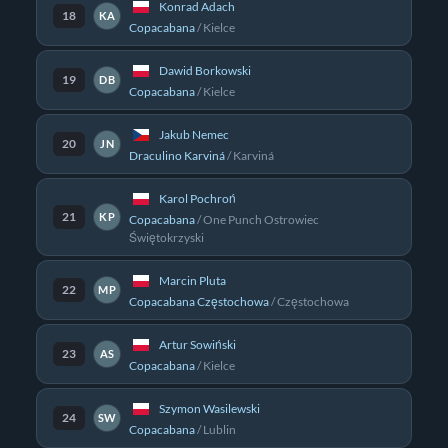
Konrad Adach
18
KA
Copacabana
/
Kielce
Dawid Borkowski
19
DB
Copacabana
/
Kielce
Jakub Nemec
20
JN
Draculino Karviná
/
Karviná
Karol Pochroń
21
KP
Copacabana
/
One Punch Ostrowiec
Świętokrzyski
Marcin Pluta
22
MP
Copacabana Częstochowa
/
Częstochowa
Artur Sowiński
23
AS
Copacabana
/
Kielce
Szymon Wasilewski
24
SW
Copacabana
/
Lublin