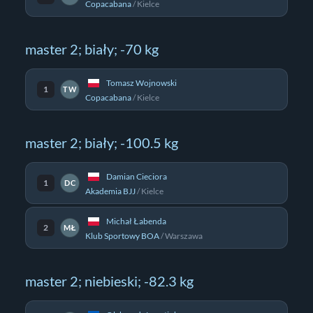
Copacabana
/
Kielce
master 2; biały; -70 kg
Tomasz Wojnowski
1
TW
Copacabana
/
Kielce
master 2; biały; -100.5 kg
Damian Cieciora
1
DC
Akademia BJJ
/
Kielce
Michał Łabenda
2
MŁ
Klub Sportowy BOA
/
Warszawa
master 2; niebieski; -82.3 kg