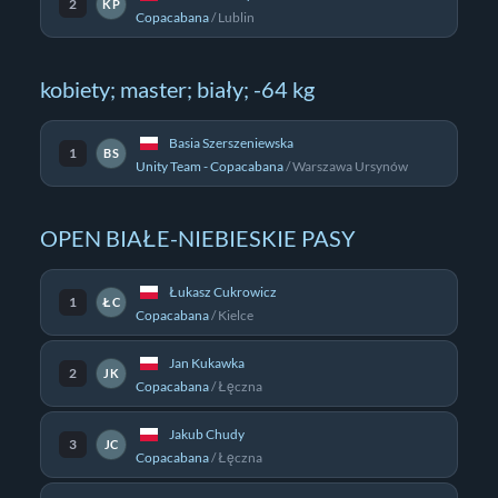
2
KP
Copacabana
/
Lublin
kobiety; master; biały; -64 kg
Basia Szerszeniewska
1
BS
Unity Team - Copacabana
/
Warszawa Ursynów
OPEN BIAŁE-NIEBIESKIE PASY
Łukasz Cukrowicz
1
ŁC
Copacabana
/
Kielce
Jan Kukawka
2
JK
Copacabana
/
Łęczna
Jakub Chudy
3
JC
Copacabana
/
Łęczna