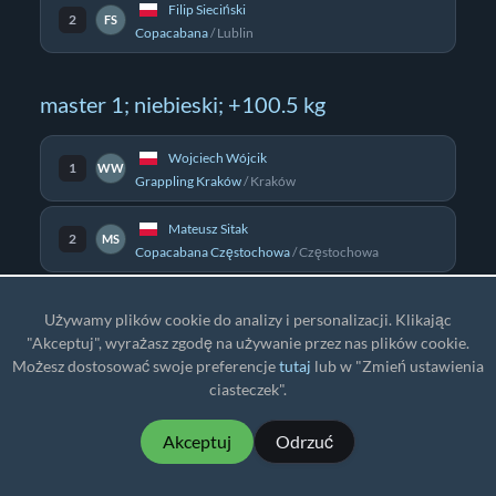
Filip Sieciński
2
FS
Copacabana
/
Lublin
master 1; niebieski; +100.5 kg
Wojciech Wójcik
1
WW
Grappling Kraków
/
Kraków
Mateusz Sitak
2
MS
Copacabana Częstochowa
/
Częstochowa
Grzegorz Grzegorczyk
3
GG
Używamy plików cookie do analizy i personalizacji. Klikając
Copacabana
/
Kielce
"Akceptuj", wyrażasz zgodę na używanie przez nas plików cookie.
Możesz dostosować swoje preferencje
tutaj
lub w "Zmień ustawienia
Rafał Goździewski
4
RG
ciasteczek".
Copacabana
/
Lublin
Akceptuj
Odrzuć
master 1; purpurowy; -76 kg