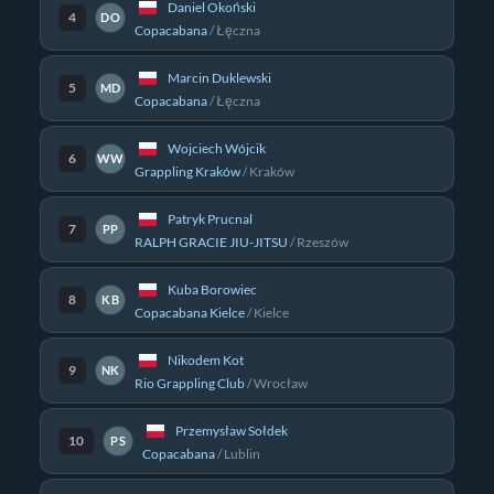
Daniel Okoński
4
DO
Copacabana
/
Łęczna
Marcin Duklewski
5
MD
Copacabana
/
Łęczna
Wojciech Wójcik
6
WW
Grappling Kraków
/
Kraków
Patryk Prucnal
7
PP
RALPH GRACIE JIU-JITSU
/
Rzeszów
Kuba Borowiec
8
KB
Copacabana Kielce
/
Kielce
Nikodem Kot
9
NK
Rio Grappling Club
/
Wrocław
Przemysław Sołdek
10
PS
Copacabana
/
Lublin