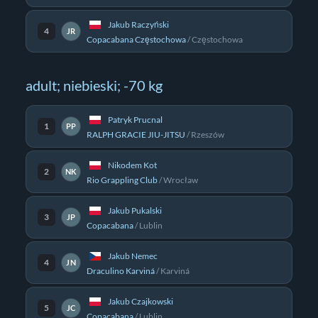
Jakub Raczyński
4
JR
Copacabana Częstochowa
/
Częstochowa
adult; niebieski; -70 kg
Patryk Prucnal
1
PP
RALPH GRACIE JIU-JITSU
/
Rzeszów
Nikodem Kot
2
NK
Rio Grappling Club
/
Wrocław
Jakub Pukalski
3
JP
Copacabana
/
Lublin
Jakub Nemec
4
JN
Draculino Karviná
/
Karviná
Jakub Czajkowski
5
JC
Copacabana
/
Lublin