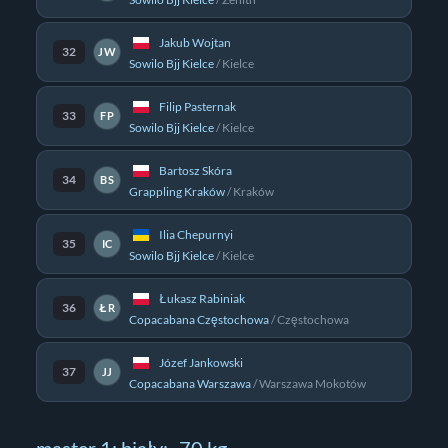
Jakub Wojtan
32
JW
Sowilo Bjj Kielce
/
Kielce
Filip Pasternak
33
FP
Sowilo Bjj Kielce
/
Kielce
Bartosz Skóra
34
BS
Grappling Kraków
/
Kraków
Ilia Chepurnyi
35
IC
Sowilo Bjj Kielce
/
Kielce
Łukasz Rabiniak
36
ŁR
Copacabana Częstochowa
/
Częstochowa
Józef Jankowski
37
JJ
Copacabana Warszawa
/
Warszawa Mokotów