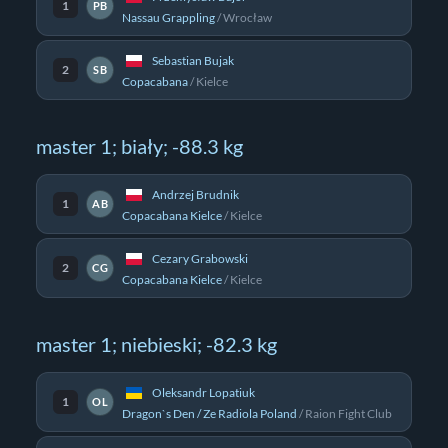
1
PB
Nassau Grappling
/
Wrocław
Sebastian Bujak
2
SB
Copacabana
/
Kielce
master 1; biały; -88.3 kg
Andrzej Brudnik
1
AB
Copacabana Kielce
/
Kielce
Cezary Grabowski
2
CG
Copacabana Kielce
/
Kielce
master 1; niebieski; -82.3 kg
Oleksandr Lopatiuk
1
OL
Dragon`s Den / Ze Radiola Poland
/
Raion Fight Club