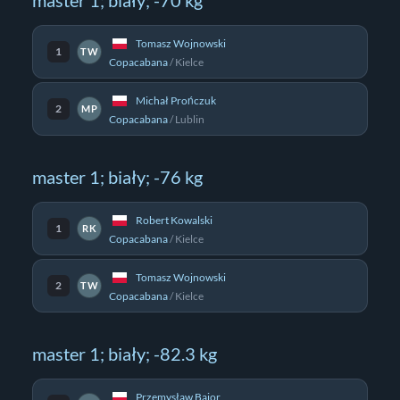
master 1; biały; -70 kg
Tomasz Wojnowski
1
TW
Copacabana
/
Kielce
Michał Prończuk
2
MP
Copacabana
/
Lublin
master 1; biały; -76 kg
Robert Kowalski
1
RK
Copacabana
/
Kielce
Tomasz Wojnowski
2
TW
Copacabana
/
Kielce
master 1; biały; -82.3 kg
Przemysław Bajor