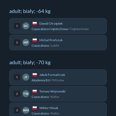
adult; biały; -64 kg
Dawid Chrząstek
1
DC
Copacabana Częstochowa
/
Częstochowa
Michał Prończuk
2
MP
Copacabana
/
Lublin
adult; biały; -70 kg
Jakub Furmańczyk
1
JF
Akademia BJJ
/
Pińczów
Tomasz Wojnowski
2
TW
Copacabana
/
Kielce
Wiktor Misiak
3
WM
Copacabana
/
Kielce