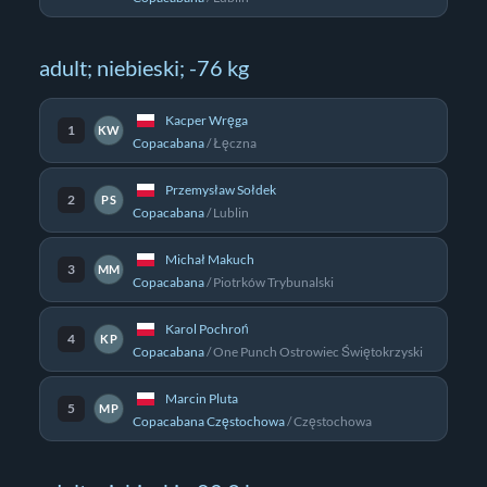
adult; niebieski; -76 kg
Kacper Wręga
1
KW
Copacabana
/
Łęczna
Przemysław Sołdek
2
PS
Copacabana
/
Lublin
Michał Makuch
3
MM
Copacabana
/
Piotrków Trybunalski
Karol Pochroń
4
KP
Copacabana
/
One Punch Ostrowiec Świętokrzyski
Marcin Pluta
5
MP
Copacabana Częstochowa
/
Częstochowa