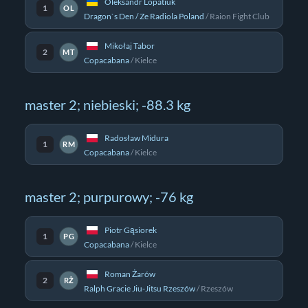
Oleksandr Lopatiuk
1
OL
Dragon`s Den / Ze Radiola Poland
/
Raion Fight Club
Mikołaj Tabor
2
MT
Copacabana
/
Kielce
master 2; niebieski; -88.3 kg
Radosław Midura
1
RM
Copacabana
/
Kielce
master 2; purpurowy; -76 kg
Piotr Gąsiorek
1
PG
Copacabana
/
Kielce
Roman Żarów
2
RŻ
Ralph Gracie Jiu-Jitsu Rzeszów
/
Rzeszów