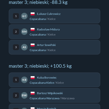
master 3; niebieski; -88.3 kg
Łukasz Cukrowicz
1
ŁC
Copacabana
/
Kielce
Radosław Midura
2
RM
Copacabana
/
Kielce
Artur Sowiński
3
AS
Copacabana
/
Kielce
master 3; niebieski; +100.5 kg
Kuba Borowiec
1
KB
Copacabana Kielce
/
Kielce
Bartosz Wąsikowski
2
BW
Copacabana Warszawa
/
Warszawa
Marcin Bartnik