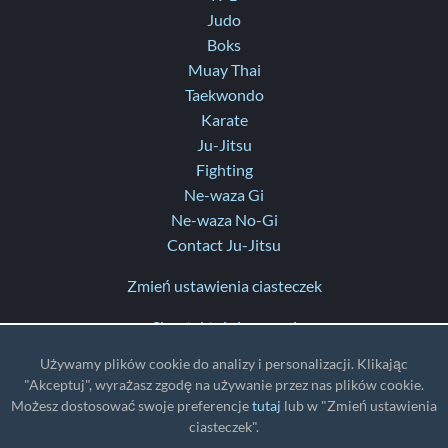
Judo
Boks
Muay Thai
Taekwondo
Karate
Ju-Jitsu
Fighting
Ne-waza Gi
Ne-waza No-Gi
Contact Ju-Jitsu
Zmień ustawienia ciasteczek
Skontaktuj się z nami
Pomoc
Używamy plików cookie do analizy i personalizacji. Klikając
Informacje o aktualizacjach
"Akceptuj", wyrażasz zgodę na używanie przez nas plików cookie.
Możesz dostosować swoje preferencje
tutaj
lub w "Zmień ustawienia
TZ
: UTC
ciasteczek".