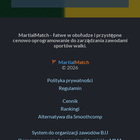
MartialMatch - łatwe w obsłudze i przystępne
cenowo oprogramowanie do zarządzania zawodami
sportów walki.
Martial
Match
© 2026
Polityka prywatności
Regulamin
Cennik
Rankingi
Alternatywa dla Smoothcomp
System do organizacji zawodów BJJ