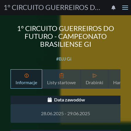
1º CIRCUITO GUERREIROS DO FUTURO - CAMPEONATO BRASILIENSE GI
1º CIRCUITO GUERREIROS DO
FUTURO - CAMPEONATO
BRASILIENSE GI
#BJJ Gi
Informacje
Listy startowe
Drabinki
Harmon
Data zawodów
28.06.2025 - 29.06.2025