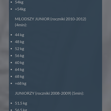
54kg
+54kg
MŁODSZY JUNIOR (roczniki 2010-2012)
(4min):
44 kg
48 kg
52 kg
56 kg
60 kg
64 kg
68 kg
+68 kg
JUNIORZY (roczniki 2008-2009) (5min):
51.5 kg
56.5 kg