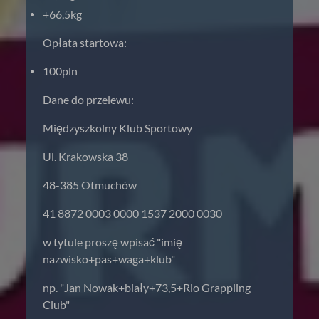
+66,5kg
Opłata startowa:
100pln
Dane do przelewu:
Międzyszkolny Klub Sportowy
Ul. Krakowska 38
48-385 Otmuchów
41 8872 0003 0000 1537 2000 0030
w tytule proszę wpisać "imię
nazwisko+pas+waga+klub"
np. "Jan Nowak+biały+73,5+Rio Grappling
Club"