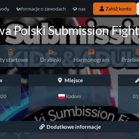
wody
Informacje o zawodach
O nas
Załóż konto
wa Polski Submission Figh
sty startowe
Drabinki
Harmonogram
Przebi
w
Miejsce
020
Radom
01
Dodatkowe informacje