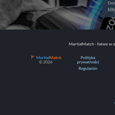
Dod
klik
MartialMatch - łatwe w 
Martial
Match
Polityka
© 2026
prywatności
Regulamin