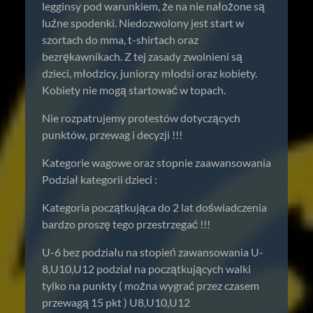
legginsy pod warunkiem, że na nie nałożone są
luźne spodenki. Niedozwolony jest start w
szortach do mma, t-shirtach oraz
bezrękawnikach. Z tej zasady zwolnieni są
dzieci, młodzicy, juniorzy młodsi oraz kobiety.
Kobiety nie mogą startować w topach.
Nie rozpatrujemy protestów dotyczących
punktów, przewag i decyzji !!!
Kategorie wagowe oraz stopnie zaawansowania
Podział kategorii dzieci :
Kategoria początkująca do 2 lat doświadczenia
bardzo proszę tego przestrzegać !!!
U-6 bez podziału na stopień zawansowania U-
8,U10,U12 podział na początkujących walki
tylko na punkty ( można wygrać przez czasem
przewagą 15 pkt ) U8,U10,U12