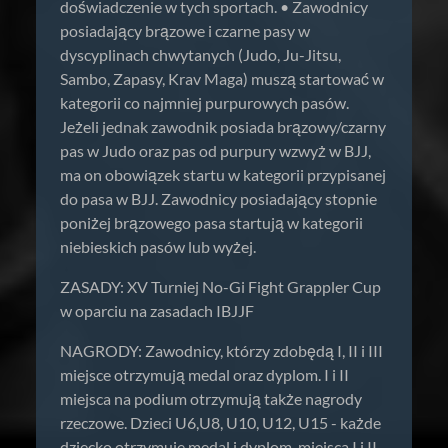
doświadczenie w tych sportach. • Zawodnicy
posiadający brązowe i czarne pasy w
dyscyplinach chwytanych (Judo, Ju-Jitsu,
Sambo, Zapasy, Krav Maga) muszą startować w
kategorii co najmniej purpurowych pasów.
Jeżeli jednak zawodnik posiada brązowy/czarny
pas w Judo oraz pas od purpury wzwyż w BJJ,
ma on obowiązek startu w kategorii przypisanej
do pasa w BJJ. Zawodnicy posiadający stopnie
poniżej brązowego pasa startują w kategorii
niebieskich pasów lub wyżej.
ZASADY: XV Turniej No-Gi Fight Grappler Cup
w oparciu na zasadach IBJJF
NAGRODY: Zawodnicy, którzy zdobędą I, II i III
miejsce otrzymują medal oraz dyplom. I i II
miejsca na podium otrzymują także nagrody
rzeczowe. Dzieci U6,U8, U10, U12, U15 - każde
dziecko otrzymuje medal i dyplom, miejsca I i II