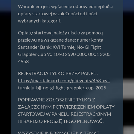
Warunkiem jest wpłacenie odpowiedniej ilości
opłaty startowej w zależności od ilości
wybranych kategorii.
Opłatę startową należy uiścić za pomocą
przelewu na wskazane dane: numer konta
Santander Bank: XVI Turniej No-Gi Fight
Grappler Cup 90 1090 2590 0000 0001 3205
4953
REJESTRACJA TYLKO PRZEZ PANEL :
https://martialmatch.com/pl/events/463-xvi-
turnieju-bjj-no-gi-fight-grappler-cup-2025
POPRAWNE ZGŁOSZENIE TYLKO Z
ZAŁĄCZONYM POTWIERDZENIEM OPŁATY
STARTOWEJ W PANELU REJESTRACYJNYM
!!! BARDZO PROSZĘ TEGO PILNOWAĆ.
WSZYSTKIE INFORMACJE NA TEMAT