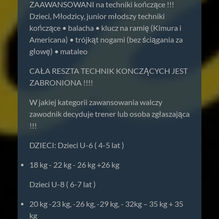
ZAAWANSOWANI na techniki kończące !!!
Dzieci, Młodzicy, junior młodszy techniki
kończące • balacha • klucz na ramię (Kimura i
Americana) • trójkąt nogami (bez ściągania za
głowę) • mataleo
CAŁA RESZTA TECHNIK KONCZĄCYCH JEST
ZABRONIONA !!!!
W jakiej kategorii zawansowania walczy
zawodnik decyduje trener lub osoba zgłaszająca
!!!
DZIECI: Dzieci U-6 ( 4-5 lat )
18 kg - 22 kg - 26 kg +26 kg
Dzieci U-8 ( 6-7 lat )
20 kg -23 kg, -26 kg, -29 kg, - 32kg – 35 kg + 35
kg