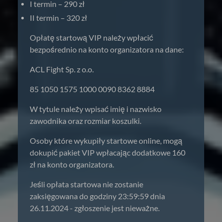
I termin – 290 zł
II termin – 320 zł
Opłatę startową VIP należy wpłacić
bezpośrednio na konto organizatora na dane:
ACL Fight Sp. z o.o.
85 1050 1575 1000 0090 8362 8884
W tytule należy wpisać imię i nazwisko
zawodnika oraz rozmiar koszulki.
Osoby które wykupiły startowe online, mogą
dokupić pakiet VIP wpłacając dodatkowe 160
zł na konto organizatora.
Jeśli opłata startowa nie zostanie
zaksięgowana do godziny 23:59:59 dnia
26.11.2024 - zgłoszenie jest nieważne.