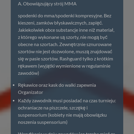
A. Obowiązujący strój MMA
spodenki do mma/spodenki kompresyjne. Bez
kieszeni, zamków błyskawicznych, zapięć.
Jakiekolwiek obce substancje inne niż materiał,
z którego wykonane są szorty, nie mogą być
obecne na szortach. Zewnętrznie sznurowane
szortów nie jest dozwolone, muszą znajdować
się w pasie szortów. Rashguard tylko z krótkim
rękawem (wyjątki wymienione w regulaminie
zawodów)
Rękawice oraz kask do walki zapewnia
Organizator
Każdy zawodnik musi posiadać na czas turnieju:
ochraniacze na piszczele, szczękę i
suspensorium (kobiety nie mają obowiązku
noszenia suspensorium)
Weryfikacja w dniu zawodów (co trzeba mieć ze