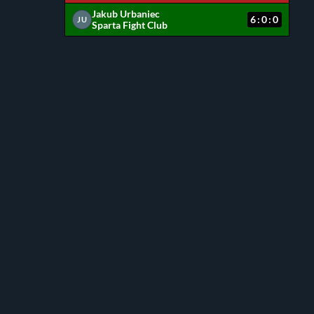
Jakub Urbaniec
6:0:0
JU
Sparta Fight Club