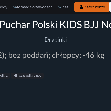
wody
Informacje o zawodach
O nas
Załóż konto
rPuchar Polski KIDS BJJ N
Drabinki
2); bez poddań; chłopcy; -46 kg
alk: 1
Czas walki: 03:00