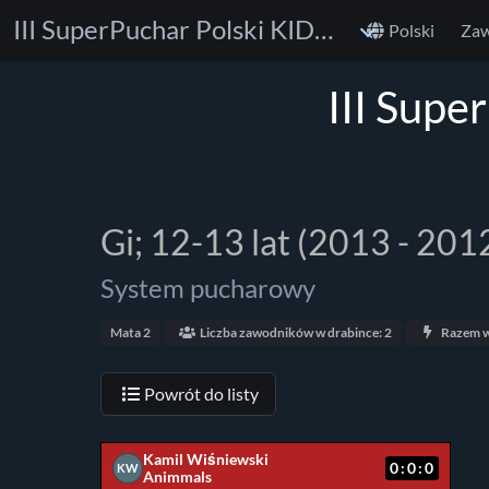
III SuperPuchar Polski KIDS BJJ No-Gi & Gi
Polski
Za
III Supe
Gi; 12-13 lat (2013 - 201
System pucharowy
Mata 2
Liczba zawodników w drabince: 2
Razem w
Powrót do listy
Kamil Wiśniewski
0:0:0
KW
Animmals