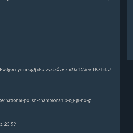
pl
 Podgórnym mogą skorzystać ze zniżki 15% w HOTELU
ternational-polish-championship-bjj-gi-no-gi
z. 23:59