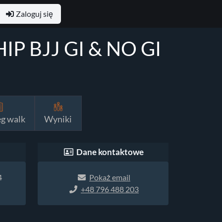
Zaloguj się
P BJJ GI & NO GI
eg walk
Wyniki
i
Dane kontaktowe
4
Pokaż email
+48 796 488 203