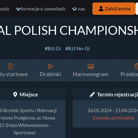
wody
Informacje o zawodach
O nas
Załóż konto
L POLISH CHAMPIONSHI
#BJJ Gi
#BJJ No-Gi
sty startowe
Drabinki
Harmonogram
Przebi
Miejsce
Termin rejestracj
Ośrodek Sportu i Rekreacji
26.02.2024 - 21.04.202
rnowo Podgórne, ul. Nowa
Zawody archiwalne
15 (Hala Widowiskowo-
Sportowa)