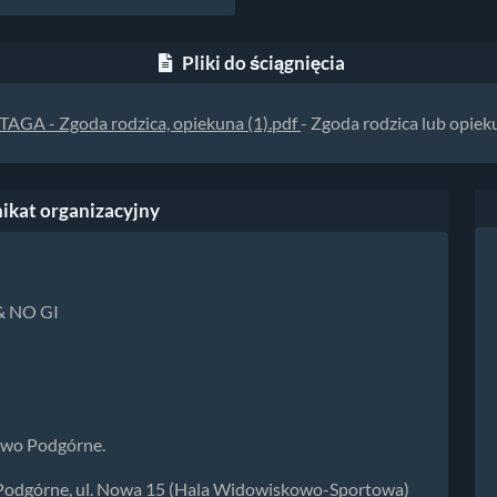
Pliki do ściągnięcia
TAGA - Zgoda rodzica, opiekuna (1).pdf
- Zgoda rodzica lub opiek
kat organizacyjny
 & NO GI
owo Podgórne.
o Podgórne, ul. Nowa 15 (Hala Widowiskowo-Sportowa)