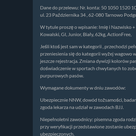
Dane do przelewu: Nr. konta: 50 1050 1520 
ul. 23 Października 34 , 62-080 Tarnowo Podg
W tytule proszę o wpisanie: Imię i Nazwisko +
Kowalski, GI, Junior, Biały, 62kg, ActionFree,
Jeśli ktoś jest sam w kategorii , przechodzi p
przeniesienia się do kategorii wyżej wagowo w
jeszcze rejestracja. Zmiana dywizji kolorów pa
doświadczenie w sportach chwytanych to zobo
purpurowych pasów.
Wymagane dokumenty w dniu zawodów:
Ubezpiecznie NNW, dowód tożsamości, badani
zgoda lekarza na udział w zawodach BJJ.
Niepełnoletni zawodnicy: pisemna zgoda rodzi
przy weryfikacji przedstawione zostanie ubez
ubezpieczonych.