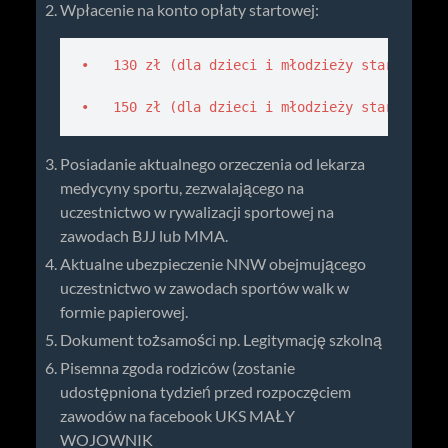
Wpłacenie na konto opłaty startowej:
•   130 zł (dla dzieci i młodzieży startującej
•   150 zł (dla dzieci i młodzieży startujące
Posiadanie aktualnego orzeczenia od lekarza
medycyny sportu, zezwalającego na
uczestnictwo w rywalizacji sportowej na
zawodach BJJ lub MMA.
Aktualne ubezpieczenie NNW obejmującego
uczestnictwo w zawodach sportów walk w
formie papierowej.
Dokument tożsamości np. Legitymację szkolną
Pisemna zgoda rodziców (zostanie
udostępniona tydzień przed rozpoczęciem
zawodów na facebook UKS MAŁY
WOJOWNIK