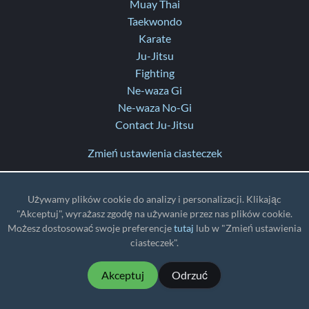
Muay Thai
Taekwondo
Karate
Ju-Jitsu
Fighting
Ne-waza Gi
Ne-waza No-Gi
Contact Ju-Jitsu
Zmień ustawienia ciasteczek
Skontaktuj się z nami
Pomoc
Używamy plików cookie do analizy i personalizacji. Klikając
"Akceptuj", wyrażasz zgodę na używanie przez nas plików cookie.
Informacje o aktualizacjach
Możesz dostosować swoje preferencje
tutaj
lub w "Zmień ustawienia
ciasteczek".
TZ
: UTC
Akceptuj
Odrzuć