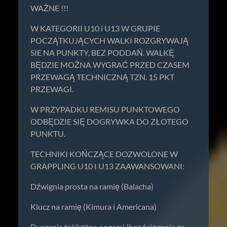
WAŻNE !!!
W KATEGORII U10 i U13 W GRUPIE
POCZĄTKUJĄCYCH WALKI ROZGRYWAJĄ
SIE NA PUNKTY, BEZ PODDAŃ. WALKĘ
BĘDZIE MOŻNA WYGRAĆ PRZED CZASEM
PRZEWAGĄ TECHNICZNĄ TZN. 15 PKT
PRZEWAGI.
W PRZYPADKU REMISU PUNKTOWEGO
ODBĘDZIE SIĘ DOGRYWKA DO ZŁOTEGO
PUNKTU.
TECHNIKI KOŃCZĄCE DOZWOLONE W
GRAPPLING U10 I U13 ZAAWANSOWANI:
Dźwignia prosta na ramię (Balacha)
Klucz na ramię (Kimura i Americana)
Duszenie trójkątne nogami (bez ściągania za