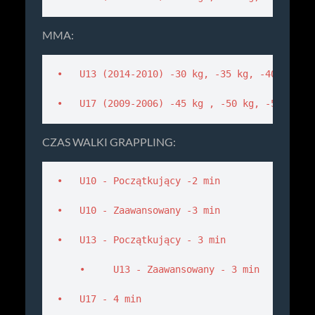
MMA:
•   U13 (2014-2010) -30 kg, -35 kg, -40 kg, -4
•   U17 (2009-2006) -45 kg , -50 kg, -55 kg, 
CZAS WALKI GRAPPLING:
•   U10 - Początkujący -2 min 

•   U10 - Zaawansowany -3 min 

•   U13 - Początkujący - 3 min 

    •     U13 - Zaawansowany - 3 min 

•   U17 - 4 min