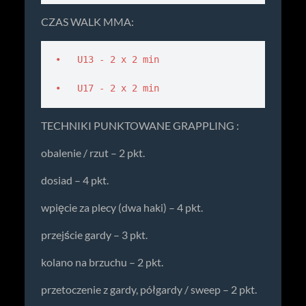
CZAS WALK MMA:
•   U13 - 2 x 2 min

•   U17 - 2 x 2 min 
TECHNIKI PUNKTOWANE GRAPPLING :
obalenie / rzut – 2 pkt.
dosiad – 4 pkt.
wpięcie za plecy (dwa haki) – 4 pkt.
przejście gardy – 3 pkt.
kolano na brzuchu – 2 pkt.
przetoczenie z gardy, półgardy / sweep – 2 pkt.