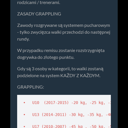
rodzicami / trenerami.
ZASADY GRAPPLING
Zawody rozgrywane są systemem pucharowym
- tylko zwycięzca walki przechodzi do następnej
rundy.
W przypadku remisu zostanie rozstrzygnięta
dogrywka do złotego punktu.
Gdy są 3 osoby w kategorii, to walki zostaną
podzielone na system KAŻDY Z KAŻDYM.
GRAPPLING:
•   U10  (2017-2015) -20 kg, -25 kg, -30 kg, -
•   U13 (2014-2011) -30 kg, -35 kg, -40 kg, -4
•   U17 (2010-2007) -45 kg , -50 kg, -55 kg, 