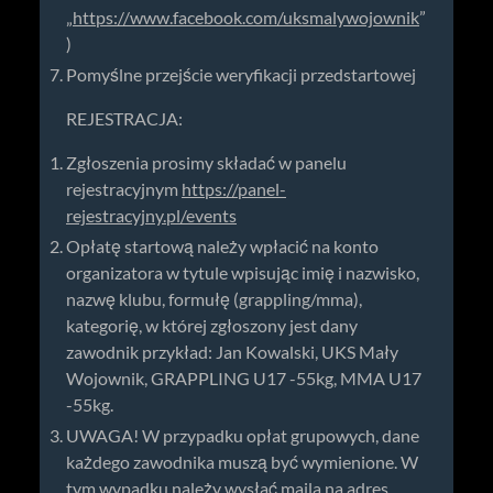
„
https://www.facebook.com/uksmalywojownik
”
)
Pomyślne przejście weryfikacji przedstartowej
REJESTRACJA:
Zgłoszenia prosimy składać w panelu
rejestracyjnym
https://panel-
rejestracyjny.pl/events
Opłatę startową należy wpłacić na konto
organizatora w tytule wpisując imię i nazwisko,
nazwę klubu, formułę (grappling/mma),
kategorię, w której zgłoszony jest dany
zawodnik przykład: Jan Kowalski, UKS Mały
Wojownik, GRAPPLING U17 -55kg, MMA U17
-55kg.
UWAGA! W przypadku opłat grupowych, dane
każdego zawodnika muszą być wymienione. W
tym wypadku należy wysłać maila na adres