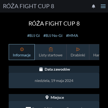
RÓŻA FIGHT CUP 8
RÓŻA FIGHT CUP 8
#BJJ Gi
#BJJ No-Gi
#MMA
Informacje
Listy startowe
Drabinki
Harmon
Data zawodów
niedziela, 19 maja 2024
Miejsce