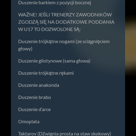
Duszenie barkiem z pozycji bocznej
WAŻNE! JEŚLI TRENERZY ZAWODNIKÓW
ZGODZĄ SIĘ NA DODATKOWE PODDANIA
W U17 TO DOZWOLONE SĄ:
Duszenie trójkątne nogami (ze sciągnięciem
głowy)
Duszenie gilotynowe (sama głowa)
Duszenie trójkątne rękami
Duszenie anakonda
Duszenie brabo
Duszenie d’arce
Omoplata
Taktarov (Dźwignia prosta na staw skokowy)