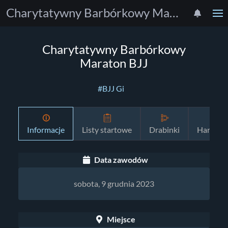
Charytatywny Barbórkowy Maraton BJJ
Charytatywny Barbórkowy
Maraton BJJ
#BJJ Gi
Informacje
Listy startowe
Drabinki
Harmon
Data zawodów
sobota, 9 grudnia 2023
Miejsce