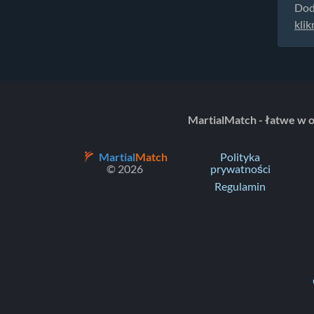
Dod
klik
MartialMatch - łatwe w 
Martial
Match
Polityka
© 2026
prywatności
Regulamin