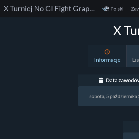
X Turniej No GI Fight Grappler CUP
Polski
Za
X Tu
Informacje
Li
Data zawodó
sobota, 5 października