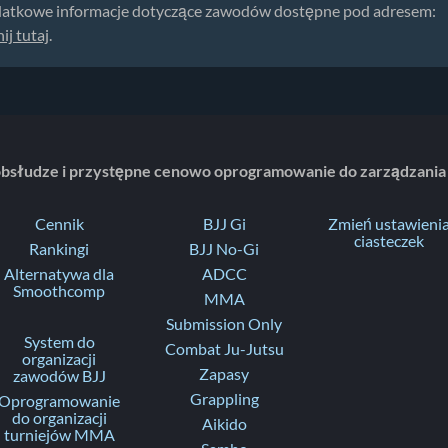
atkowe informacje dotyczące zawodów dostępne pod adresem:
nij tutaj
.
obsłudze i przystępne cenowo oprogramowanie do zarządzania
Cennik
BJJ Gi
Zmień ustawieni
ciasteczek
Rankingi
BJJ No-Gi
Alternatywa dla
ADCC
Smoothcomp
MMA
Submission Only
System do
Combat Ju-Jutsu
organizacji
Zapasy
zawodów BJJ
Grappling
Oprogramowanie
do organizacji
Aikido
turniejów MMA