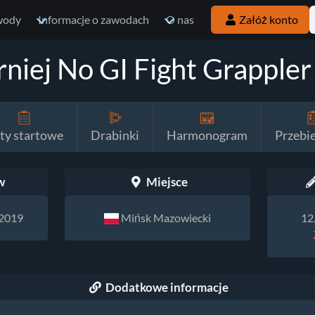
wody
Informacje o zawodach
O nas
Załóż konto
rniej No GI Fight Grapple
sty startowe
Drabinki
Harmonogram
Przebi
w
Miejsce
 2019
Mińsk Mazowiecki
12
Dodatkowe informacje