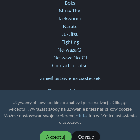
Boks
Muay Thai
Taekwondo
Karate
Ju-Jitsu
Fighting
Ne-waza Gi
Ne-waza No-Gi
Contact Ju-Jitsu
Zmień ustawienia ciasteczek
Skontaktuj się z nami
Pomoc
Używamy plików cookie do analizy i personalizacji. Klikając
Informacje o aktualizacjach
"Akceptuj", wyrażasz zgodę na używanie przez nas plików cookie.
Możesz dostosować swoje preferencje
tutaj
lub w "Zmień ustawienia
TZ
: UTC
ciasteczek".
Akceptuj
Odrzuć