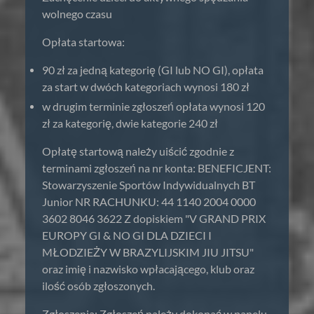
wolnego czasu
Opłata startowa:
90 zł za jedną kategorię (GI lub NO GI), opłata
za start w dwóch kategoriach wynosi 180 zł
w drugim terminie zgłoszeń opłata wynosi 120
zł za kategorię, dwie kategorie 240 zł
Opłatę startową należy uiścić zgodnie z
terminami zgłoszeń na nr konta: BENEFICJENT:
Stowarzyszenie Sportów Indywidualnych BT
Junior NR RACHUNKU: 44 1140 2004 0000
3602 8046 3622 Z dopiskiem "V GRAND PRIX
EUROPY GI & NO GI DLA DZIECI I
MŁODZIEŻY W BRAZYLIJSKIM JIU JITSU"
oraz imię i nazwisko wpłacającego, klub oraz
ilość osób zgłoszonych.
Zgłoszenia: Zgłoszeń należy dokonać w panelu