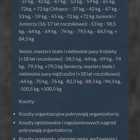
- 37 kg, - 42 kg, - 47 kg, - 53 kg, - 59 kg, - 65 kg,
-72kg, + 72 kg Chłopcy: - 37 kg, - 42 kg, - 47 kg, -
53 kg, - 59 kg, - 65 kg, -72 kg, +72 kg Juniorki /
Juniorzy (16-17 lat rocznikowo): -53 kg - 58,5
kg, - 64 kg, - 69 kg, - 74 kg, - 79,5 kg, - 84,5 kg, +
84,5 kg
Senior, masters białe i niebieskie pasy Kobiety
(+18 lat rocznikowo) -58,5 kg, -64 kg, -69 kg, -74
kg, -79,3 kg, +79,3 kg Seniorzy, masters białe i
niebieskie pasy mężczyźni (+18 lat rocznikowo)
-64 kg, -70 kg, -76 kg, -82,3 kg, -88,3 kg, -94,3 kg,
-100,5 kg, +100,5 kg
Koszty:
Koszty organizacyjne pokrywają organizatorzy.
Koszty sędziowskie i regulaminowych nagród
pokrywają organizatorzy.
Koszty przejazdu, ubezpieczenia, wyżywienia i