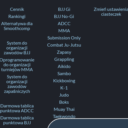
Cennik
BJJ Gi
Zmień ustawieni
ciasteczek
Rankingi
BJJ No-Gi
Alternatywa dla
ADCC
Smoothcomp
MMA
Submission Only
System do
Combat Ju-Jutsu
organizacji
Zapasy
zawodów BJJ
Grappling
Oprogramowanie
do organizacji
Aikido
turniejów MMA
Sambo
System do
Kickboxing
organizacji
zawodów
K-1
zapaśniczych
Judo
Boks
Darmowa tablica
Muay Thai
punktowa ADCC
Taekwondo
Darmowa tablica
punktowa BJJ
Karate