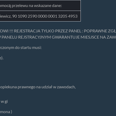
pomocą przelewu na wskazane dane:
kiewicz, 90 1090 2590 0000 0001 3205 4953
WI !!! REJESTRACJA TYLKO PRZEZ PANEL : POPRAWNE Z
 PANELU REJSTRACYJNYM GWARANTUJE MIESJSCE NA ZAWO
zczonym do startu musi:
).
opiekuna prawnego na udział w zawodach,
w gi
imona )