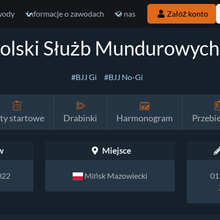
wody
Informacje o zawodach
O nas
Załóż konto
olski Służb Mundurowych 
#BJJ Gi
#BJJ No-Gi
sty startowe
Drabinki
Harmonogram
Przebi
w
Miejsce
022
Mińsk Mazowiecki
01