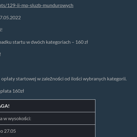
vents/129-ii-mp-sluzb-mundurowych
 27.05.2022
i!
padku startu w dwóch kategoriach – 160 zł
!
opłaty startowej w zależności od ilości wybranych kategorii.
opłata 160zł
GA!
a w wysokości:
do 27.05