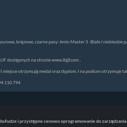
rpurowe, brązowe, czarne pasy: 6min Master 3 -Białe i niebieskie 
F dostępnych na stronie www.ibjjf.com .
II miejsce otrzymują medal oraz dyplom. I na podium otrzymuje 
94 110 794
obsłudze i przystępne cenowo oprogramowanie do zarządzania