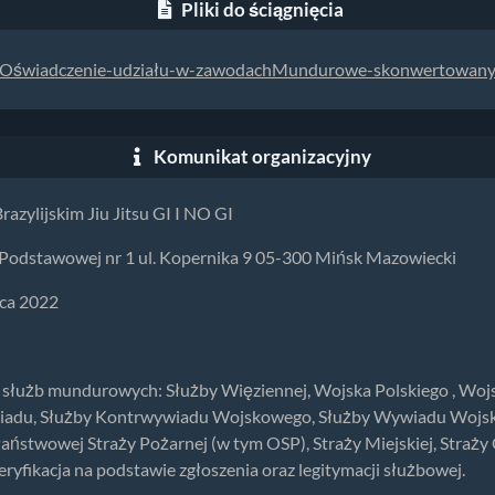
Pliki do ściągnięcia
Oświadczenie-udziału-w-zawodachMundurowe-skonwertowany
Komunikat organizacyjny
zylijskim Jiu Jitsu GI I NO GI
 Podstawowej nr 1 ul. Kopernika 9 05-300 Mińsk Mazowiecki
ca 2022
łużb mundurowych: Służby Więziennej, Wojska Polskiego , Wojska 
adu, Służby Kontrwywiadu Wojskowego, Służby Wywiadu Wojsko
ństwowej Straży Pożarnej (w tym OSP), Straży Miejskiej, Straży O
fikacja na podstawie zgłoszenia oraz legitymacji służbowej.