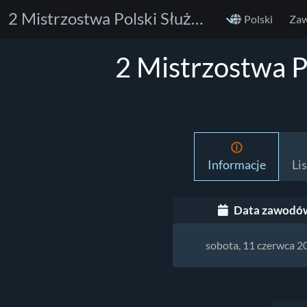
2 Mistrzostwa Polski Służb Mundurowych w Bjj GI I NO GI
Polski
Za
2 Mistrzostwa P
Informacje
Li
Data zawodó
sobota, 11 czerwca 2