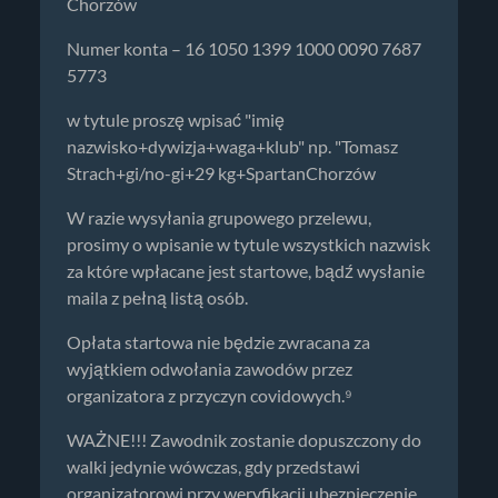
Chorzów
Numer konta – 16 1050 1399 1000 0090 7687
5773
w tytule proszę wpisać "imię
nazwisko+dywizja+waga+klub" np. "Tomasz
Strach+gi/no-gi+29 kg+SpartanChorzów
W razie wysyłania grupowego przelewu,
prosimy o wpisanie w tytule wszystkich nazwisk
za które wpłacane jest startowe, bądź wysłanie
maila z pełną listą osób.
Opłata startowa nie będzie zwracana za
wyjątkiem odwołania zawodów przez
organizatora z przyczyn covidowych.⁹
WAŻNE!!! Zawodnik zostanie dopuszczony do
walki jedynie wówczas, gdy przedstawi
organizatorowi przy weryfikacji ubezpieczenie