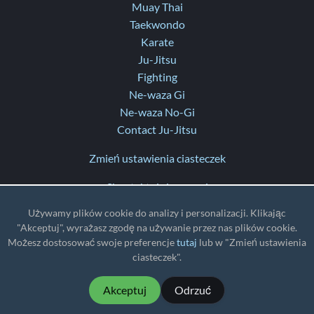
Muay Thai
Taekwondo
Karate
Ju-Jitsu
Fighting
Ne-waza Gi
Ne-waza No-Gi
Contact Ju-Jitsu
Zmień ustawienia ciasteczek
Skontaktuj się z nami
Pomoc
Używamy plików cookie do analizy i personalizacji. Klikając
Informacje o aktualizacjach
"Akceptuj", wyrażasz zgodę na używanie przez nas plików cookie.
Możesz dostosować swoje preferencje
tutaj
lub w "Zmień ustawienia
TZ
: UTC
ciasteczek".
Akceptuj
Odrzuć