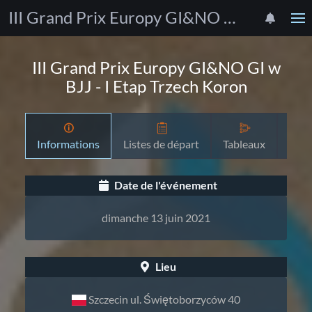
III Grand Prix Europy GI&NO GI w BJJ - I Etap Trzech Koron
III Grand Prix Europy GI&NO GI w
BJJ - I Etap Trzech Koron
Informations
Listes de départ
Tableaux
Pro
Date de l'événement
dimanche 13 juin 2021
Lieu
Szczecin ul. Świętoborzyców 40