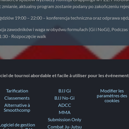
mianie, aktualny program zostanie podany po zakończeniu rejest
sędziów 19:00 – 22:00 – konferencja techniczna oraz odprawa sę
kacja zawodników i waga w obydwu formułach (Gi i NoGi), Podcza
1:30 - Rozpoczęcie walk
ciel de tournoi abordable et facile à utiliser pour les événemen
Tarification
BJJ Gi
Modifier les
paramètres des
Classements
BJJ No-Gi
cookies
Alternative à
ADCC
Smoothcomp
MMA
Submission Only
Logiciel de gestion
Combat Ju-Jutsu