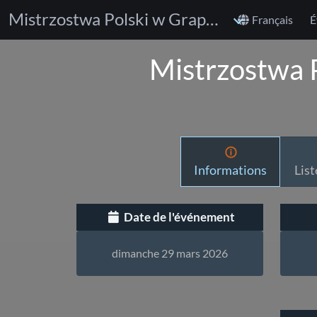
Mistrzostwa Polski w Grapplingu Seniorów, U20, U17
Français
É
Mistrzostwa 
Informations
List
Date de l'événement
dimanche 29 mars 2026