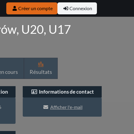
Créer un compte
Connexion
rów, U20, U17
n cours
Résultats
tion
Informations de contact
6
Afficher l'e-mail