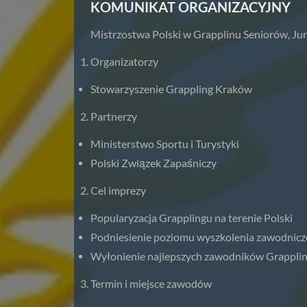
KOMUNIKAT ORGANIZACYJNY
Mistrzostwa Polski w Grapplinu Seniorów, J
Organizatorzy
Stowarzyszenie Grappling Kraków
Partnerzy
Ministerstwo Sportu i Turystyki
Polski Związek Zapaśniczy
Cel imprezy
Popularyzacja Grapplingu na terenie Polski
Podniesienie poziomu wyszkolenia zawodnicz
Wyłonienie najlepszych zawodników Grapplin
Termin i miejsce zawodów