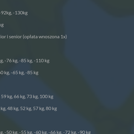
 -92kg, -130kg
kg
ior i senior (opłata wnoszona 1x)
kg, -76 kg, -85 kg, -110 kg
0 kg, -65 kg, -85 kg
 59 kg, 66 kg, 73 kg, 100 kg
kg, 48 kg, 52 kg, 57 kg, 80 kg
g, -50 kg, -55 kg, -60 kg, -66 kg, -72 kg, -90 kg