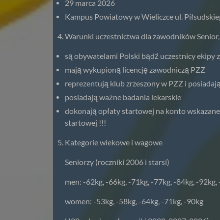
29 marca 2026
Kampus Powiatowy w Wieliczce ul. Piłsudski
Warunki uczestnictwa dla zawodników Senior,
są obywatelami Polski bądź uczestnicy ekipy 
mają wykupioną licencję zawodniczą PZZ
reprezentują klub zrzeszony w PZZ i posiada
posiadają ważne badania lekarskie
dokonają opłaty startowej na konto wskazane
startowej !!!
Kategorie wiekowe i wagowe
Seniorzy (roczniki 2006 i starsi)
men: -62kg, -66kg, -71kg, -77kg, -84kg, -92kg,
women: -53kg, -58kg, -64kg, -71kg, -90kg