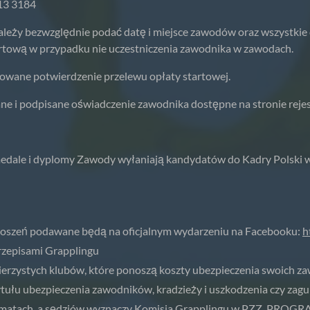
13 3184
ależy bezwzględnie podać datę i miejsce zawodów oraz wszystkie
rtową w przypadku nie uczestniczenia zawodnika w zawodach.
kowane potwierdzenie przelewu opłaty startowej.
e i podpisane oświadczenie zawodnika dostępne na stronie rejes
ą medale i dyplomy Zawody wyłaniają kandydatów do Kadry Polski 
zgłoszeń podawane będą na oficjalnym wydarzeniu na Facebooku:
h
rzepisami Grapplingu
erzystych klubów, które ponoszą koszty ubezpieczenia swoich z
ytułu ubezpieczenia zawodników, kradzieży i uszkodzenia czy zag
 3 matach, a sędziów wyznaczy Komisja Grapplingu w PZZ. PR