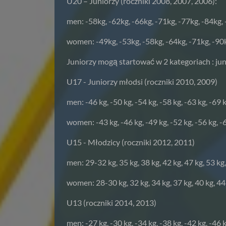
U20 – Juniorzy (roczniki 2008, 2007, 2006):
men: -58kg, -62kg, -66kg, -71kg, -77kg, -84kg,
women: -49kg, -53kg, -58kg, -64kg, -71kg, -90
Juniorzy mogą startować w 2 kategoriach : jun
U17 - Juniorzy młodsi (roczniki 2010, 2009)
men: -46 kg, -50 kg, -54 kg, -58 kg, -63 kg, -69 
women: -43 kg, -46 kg, -49 kg, -52 kg, -56 kg, -6
U15 - Młodzicy (roczniki 2012, 2011)
men: 29-32 kg, 35 kg, 38 kg, 42 kg, 47 kg, 53 kg,
women: 28-30 kg, 32 kg, 34 kg, 37 kg, 40 kg, 44 
U13 (roczniki 2014, 2013)
men: -27 kg, -30 kg, -34 kg, -38 kg, -42 kg, -46 k