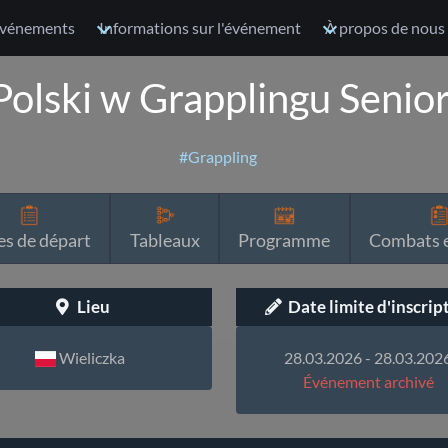
vénements
Informations sur l'événement
À propos de nous
Polski w Grapplingu Senio
#Grappling
es de départ
Tableaux
Programme
Combats e
Lieu
Date limite d'inscrip
Wieliczka
28.03.2026 - 28.03.202
Événement archivé