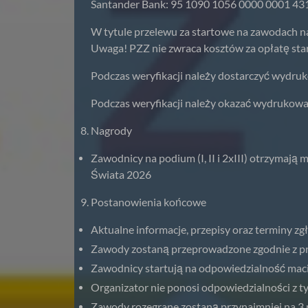
Santander Bank: 95 1090 1056 0000 0001 43
W tytule przelewu za startowe na zawodach n
Uwaga! PZZ nie zwraca kosztów za opłatę sta
Podczas weryfikacji należy dostarczyć wydru
Podczas weryfikacji należy okazać wydrukowan
Nagrody
Zawodnicy na podium (I, II i 2xIII) otrzymaj
Świata 2026
Postanowienia końcowe
Aktualne informacje, przepisy oraz terminy 
Zawody zostaną przeprowadzone zgodnie z p
Zawodnicy startują na odpowiedzialność maci
Organizator nie ponosi odpowiedzialności z t
Zawody rozegrane zostaną przynajmniej na