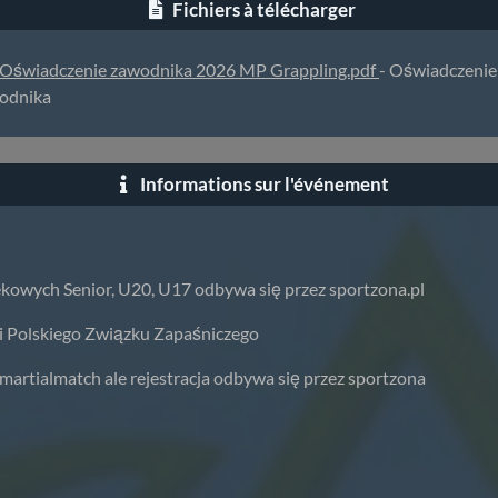
Fichiers à télécharger
Oświadczenie zawodnika 2026 MP Grappling.pdf
- Oświadczenie
odnika
Informations sur l'événement
iekowych Senior, U20, U17 odbywa się przez sportzona.pl
i Polskiego Związku Zapaśniczego
rtialmatch ale rejestracja odbywa się przez sportzona