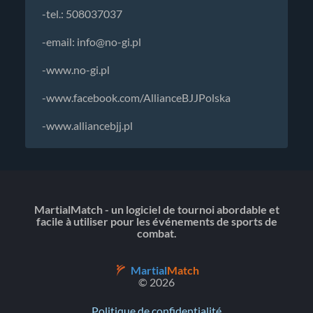
-tel.: 508037037
-email:
info@no-gi.pl
-www.no-gi.pl
-www.facebook.com/AllianceBJJPolska
-www.alliancebjj.pl
MartialMatch - un logiciel de tournoi abordable et
facile à utiliser pour les événements de sports de
combat.
Martial
Match
© 2026
Politique de confidentialité