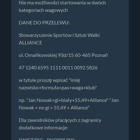
Nie ma możliwości startowania w dwóch
kategoriach wagowych
DANE DO PRZELEWU:
Stowarzyszenie Sportów i Sztuk Walki
ALLIANCE
ul. Omańkowskiej 93d/15 60-465 Poznań
47 1240 6595 1111 0011 0092 5826
w tytule proszę wpisać "imię
nazwisko+formuła+pas+waga+klub"
np. "Jan Nowak+gi+biały+55,49+Alliance" "Jan
Nowak + no gi + 55,49 + Alliance"
Dla zawodników płacących z zagranicy
dodatkowe informacje:
SWIFT/BIC - PKOPPLPW