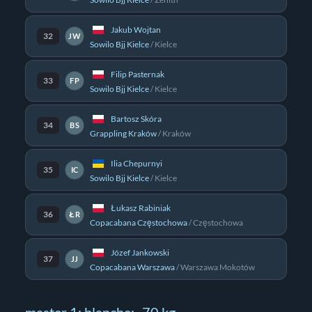
Jakub Wojtan
32
JW
Sowilo Bjj Kielce
/
Kielce
Filip Pasternak
33
FP
Sowilo Bjj Kielce
/
Kielce
Bartosz Skóra
34
BS
Grappling Kraków
/
Kraków
Ilia Chepurnyi
35
IC
Sowilo Bjj Kielce
/
Kielce
Łukasz Rabiniak
36
ŁR
Copacabana Częstochowa
/
Częstochowa
Józef Jankowski
37
JJ
Copacabana Warszawa
/
Warszawa Mokotów