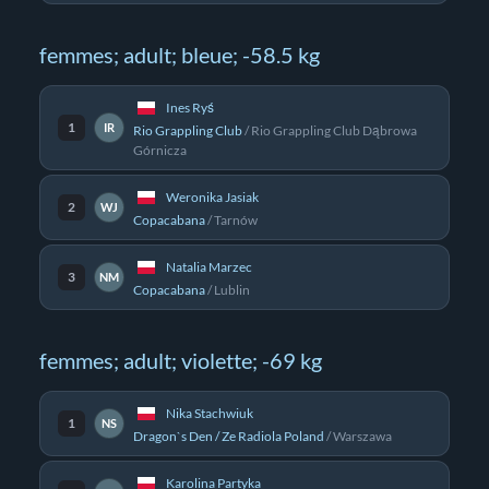
femmes; adult; bleue; -58.5 kg
Ines Ryś
1
IR
Rio Grappling Club
/
Rio Grappling Club Dąbrowa
Górnicza
Weronika Jasiak
2
WJ
Copacabana
/
Tarnów
Natalia Marzec
3
NM
Copacabana
/
Lublin
femmes; adult; violette; -69 kg
Nika Stachwiuk
1
NS
Dragon`s Den / Ze Radiola Poland
/
Warszawa
Karolina Partyka