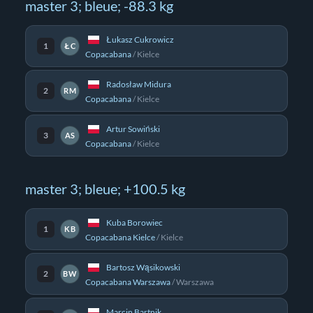
master 3; bleue; -88.3 kg
Łukasz Cukrowicz
1
ŁC
Copacabana
/
Kielce
Radosław Midura
2
RM
Copacabana
/
Kielce
Artur Sowiński
3
AS
Copacabana
/
Kielce
master 3; bleue; +100.5 kg
Kuba Borowiec
1
KB
Copacabana Kielce
/
Kielce
Bartosz Wąsikowski
2
BW
Copacabana Warszawa
/
Warszawa
Marcin Bartnik