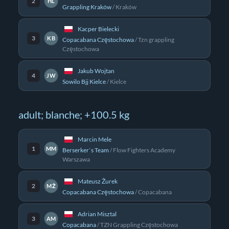
2
HL
Grappling Kraków
/
Kraków
Kacper Bielecki
3
KB
Copacabana Częstochowa
/
Tzn grappling
Częstochowa
Jakub Wojtan
4
JW
Sowilo Bjj Kielce
/
Kielce
adult; blanche; +100.5 kg
Marcin Mele
1
MM
Berserker`s Team
/
Flow Fighters Academy
Warszawa
Mateusz Żurek
2
MŻ
Copacabana Częstochowa
/
Copacabana
Adrian Misztal
3
AM
Copacabana
/
TZN Grappling Częstochowa