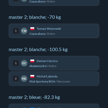
Copacabana
/
Kielce
master 2; blanche; -70 kg
Tomasz Wojnowski
1
TW
Copacabana
/
Kielce
master 2; blanche; -100.5 kg
Damian Cieciora
1
DC
Akademia BJJ
/
Kielce
Michał Łabenda
2
MŁ
Klub Sportowy BOA
/
Warszawa
master 2; bleue; -82.3 kg