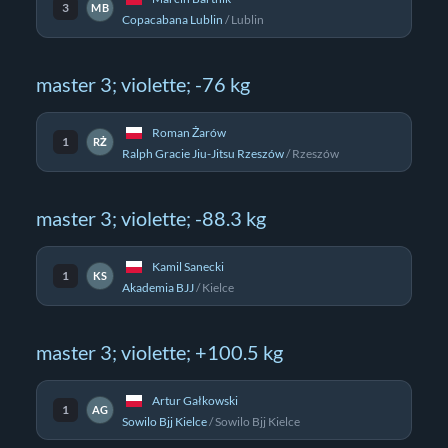
3
MB
Copacabana Lublin
/
Lublin
master 3; violette; -76 kg
Roman Żarów
1
RŻ
Ralph Gracie Jiu-Jitsu Rzeszów
/
Rzeszów
master 3; violette; -88.3 kg
Kamil Sanecki
1
KS
Akademia BJJ
/
Kielce
master 3; violette; +100.5 kg
Artur Gałkowski
1
AG
Sowilo Bjj Kielce
/
Sowilo Bjj Kielce