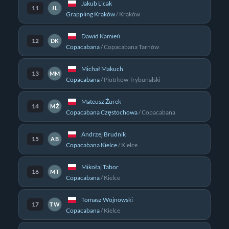
Jakub Licak
11
JL
Grappling Kraków
/
Kraków
Dawid Kamień
12
DK
Copacabana
/
Copacabana Tarnów
Michał Makuch
13
MM
Copacabana
/
Piotrków Trybunalski
Mateusz Żurek
14
MŻ
Copacabana Częstochowa
/
Copacabana
Andrzej Brudnik
15
AB
Copacabana Kielce
/
Kielce
Mikołaj Tabor
16
MT
Copacabana
/
Kielce
Tomasz Wojnowski
17
TW
Copacabana
/
Kielce