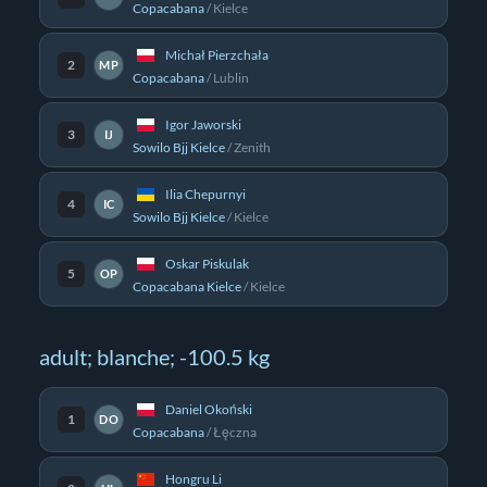
Copacabana
/
Kielce
Michał Pierzchała
2
MP
Copacabana
/
Lublin
Igor Jaworski
3
IJ
Sowilo Bjj Kielce
/
Zenith
Ilia Chepurnyi
4
IC
Sowilo Bjj Kielce
/
Kielce
Oskar Piskulak
5
OP
Copacabana Kielce
/
Kielce
adult; blanche; -100.5 kg
Daniel Okoński
1
DO
Copacabana
/
Łęczna
Hongru Li