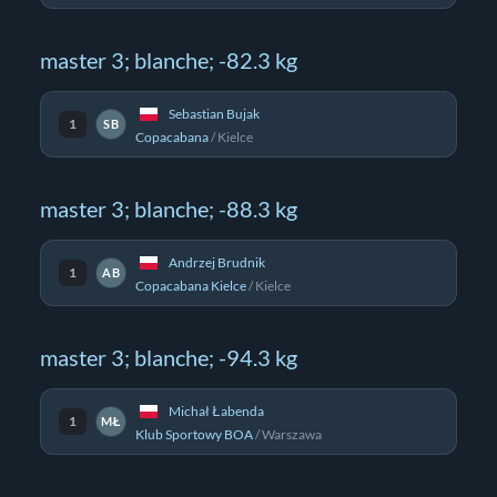
master 3; blanche; -82.3 kg
Sebastian Bujak
1
SB
Copacabana
/
Kielce
master 3; blanche; -88.3 kg
Andrzej Brudnik
1
AB
Copacabana Kielce
/
Kielce
master 3; blanche; -94.3 kg
Michał Łabenda
1
MŁ
Klub Sportowy BOA
/
Warszawa