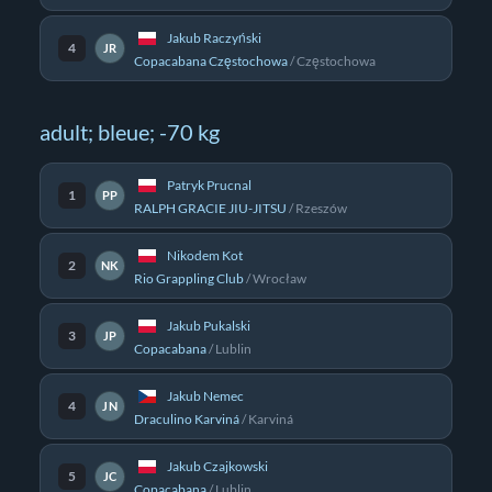
Jakub Raczyński
4
JR
Copacabana Częstochowa
/
Częstochowa
adult; bleue; -70 kg
Patryk Prucnal
1
PP
RALPH GRACIE JIU-JITSU
/
Rzeszów
Nikodem Kot
2
NK
Rio Grappling Club
/
Wrocław
Jakub Pukalski
3
JP
Copacabana
/
Lublin
Jakub Nemec
4
JN
Draculino Karviná
/
Karviná
Jakub Czajkowski
5
JC
Copacabana
/
Lublin