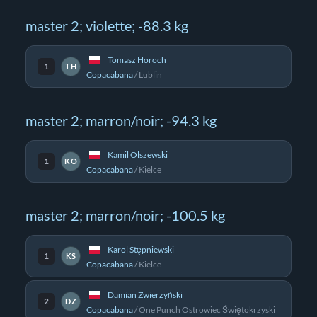
master 2; violette; -88.3 kg
Tomasz Horoch
1
TH
Copacabana
/
Lublin
master 2; marron/noir; -94.3 kg
Kamil Olszewski
1
KO
Copacabana
/
Kielce
master 2; marron/noir; -100.5 kg
Karol Stępniewski
1
KS
Copacabana
/
Kielce
Damian Zwierzyński
2
DZ
Copacabana
/
One Punch Ostrowiec Świętokrzyski