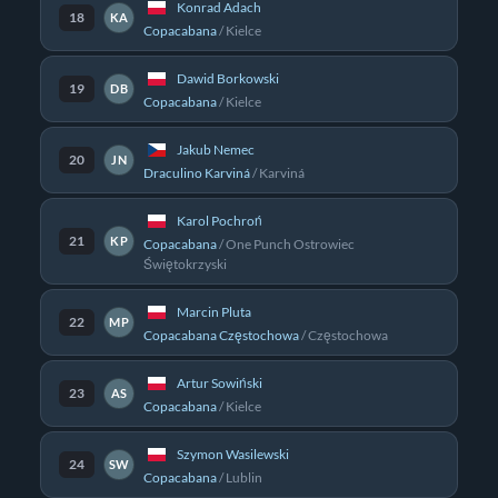
Konrad Adach
18
KA
Copacabana
/
Kielce
Dawid Borkowski
19
DB
Copacabana
/
Kielce
Jakub Nemec
20
JN
Draculino Karviná
/
Karviná
Karol Pochroń
21
KP
Copacabana
/
One Punch Ostrowiec
Świętokrzyski
Marcin Pluta
22
MP
Copacabana Częstochowa
/
Częstochowa
Artur Sowiński
23
AS
Copacabana
/
Kielce
Szymon Wasilewski
24
SW
Copacabana
/
Lublin