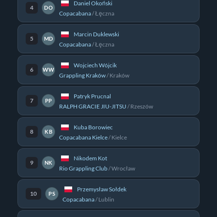
Daniel Okoński
4
DO
Copacabana
/
Łęczna
Marcin Duklewski
5
MD
Copacabana
/
Łęczna
Wojciech Wójcik
6
WW
Grappling Kraków
/
Kraków
Patryk Prucnal
7
PP
RALPH GRACIE JIU-JITSU
/
Rzeszów
Kuba Borowiec
8
KB
Copacabana Kielce
/
Kielce
Nikodem Kot
9
NK
Rio Grappling Club
/
Wrocław
Przemysław Sołdek
10
PS
Copacabana
/
Lublin