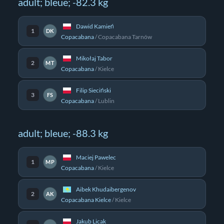
adult; bleue; -82.3 kg
Dawid Kamień
1
DK
Copacabana
/
Copacabana Tarnów
Mikołaj Tabor
2
MT
Copacabana
/
Kielce
Filip Sieciński
3
FS
Copacabana
/
Lublin
adult; bleue; -88.3 kg
Maciej Pawelec
1
MP
Copacabana
/
Kielce
Aibek Khudaibergenov
2
AK
Copacabana Kielce
/
Kielce
Jakub Licak