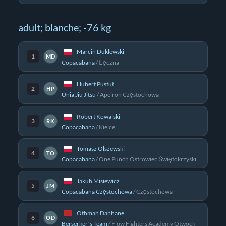
adult; blanche; -76 kg
Marcin Duklewski
1
MD
Copacabana
/
Łęczna
Hubert Pustuł
2
HP
Unia Jiu Jitsu
/
Apeiron Częstochowa
Robert Kowalski
3
RK
Copacabana
/
Kielce
Tomasz Olszewski
4
TO
Copacabana
/
One Punch Ostrowiec Świętokrzyski
Jakub Misiewicz
5
JM
Copacabana Częstochowa
/
Częstochowa
Othman Dahhane
6
OD
Berserker`s Team
/
Flow Fighters Academy Otwock