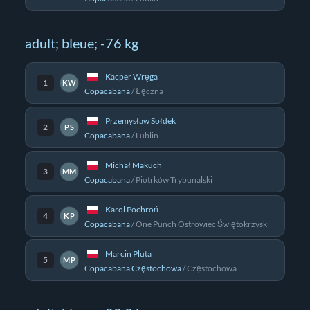
adult; bleue; -76 kg
Kacper Wręga
1
KW
Copacabana
/
Łęczna
Przemysław Sołdek
2
PS
Copacabana
/
Lublin
Michał Makuch
3
MM
Copacabana
/
Piotrków Trybunalski
Karol Pochroń
4
KP
Copacabana
/
One Punch Ostrowiec Świętokrzyski
Marcin Pluta
5
MP
Copacabana Częstochowa
/
Częstochowa