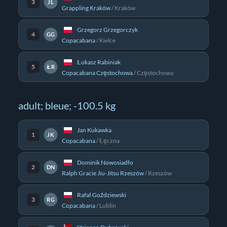
3
JL
Grappling Kraków
/
Kraków
Grzegorz Grzegorczyk
4
GG
Copacabana
/
Kielce
Łukasz Rabiniak
5
ŁR
Copacabana Częstochowa
/
Częstochowa
adult; bleue; -100.5 kg
Jan Kukawka
1
JK
Copacabana
/
Łęczna
Dominik Nowosiadło
2
DN
Ralph Gracie Jiu-Jitsu Rzeszów
/
Rzeszów
Rafał Goździewski
3
RG
Copacabana
/
Lublin