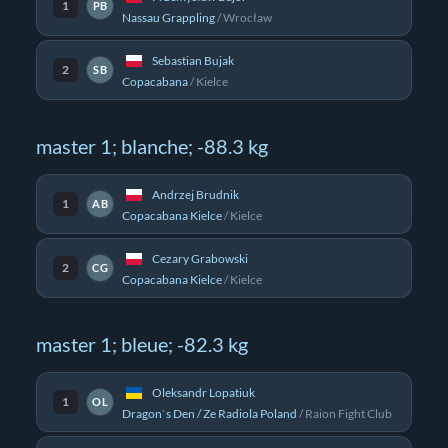
1
PB
Nassau Grappling
/
Wrocław
Sebastian Bujak
2
SB
Copacabana
/
Kielce
master 1; blanche; -88.3 kg
Andrzej Brudnik
1
AB
Copacabana Kielce
/
Kielce
Cezary Grabowski
2
CG
Copacabana Kielce
/
Kielce
master 1; bleue; -82.3 kg
Oleksandr Lopatiuk
1
OL
Dragon`s Den / Ze Radiola Poland
/
Raion Fight Club