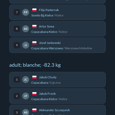
Filip Pasternak
7
FP
Sowilo Bjj Kielce
/
Kielce
Artur Sowa
8
AS
Copacabana Kielce
/
Kielce
Józef Jankowski
9
JJ
Copacabana Warszawa
/
Warszawa Mokotów
adult; blanche; -82.3 kg
Jakub Chudy
1
JC
Copacabana
/
Łęczna
Jakub Fronk
2
JF
Copacabana Kielce
/
Kielce
Aleksander Szczepanik
3
AS