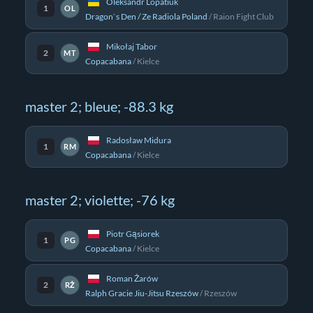
Oleksandr Lopatiuk
1
OL
Dragon`s Den / Ze Radiola Poland
/
Raion Fight Club
Mikołaj Tabor
2
MT
Copacabana
/
Kielce
master 2; bleue; -88.3 kg
Radosław Midura
1
RM
Copacabana
/
Kielce
master 2; violette; -76 kg
Piotr Gąsiorek
1
PG
Copacabana
/
Kielce
Roman Żarów
2
RŻ
Ralph Gracie Jiu-Jitsu Rzeszów
/
Rzeszów