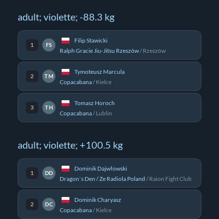
adult; violette; -88.3 kg
Filip Stawicki
1
FS
Ralph Gracie Jiu-Jitsu Rzeszów
/
Rzeszów
Tymoteusz Marcula
2
TM
Copacabana
/
Kielce
Tomasz Horoch
3
TH
Copacabana
/
Lublin
adult; violette; +100.5 kg
Dominik Dajwłowski
1
DD
Dragon`s Den / Ze Radiola Poland
/
Raion Fight Club
Dominik Charyasz
2
DC
Copacabana
/
Kielce