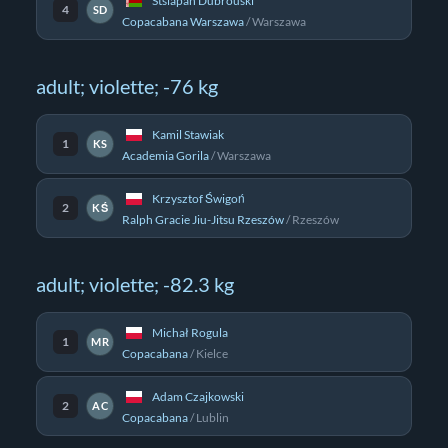
Stsiapan Dubrouski
4
SD
Copacabana Warszawa
/
Warszawa
adult; violette; -76 kg
Kamil Stawiak
1
KS
Academia Gorila
/
Warszawa
Krzysztof Świgoń
2
KŚ
Ralph Gracie Jiu-Jitsu Rzeszów
/
Rzeszów
adult; violette; -82.3 kg
Michał Rogula
1
MR
Copacabana
/
Kielce
Adam Czajkowski
2
AC
Copacabana
/
Lublin