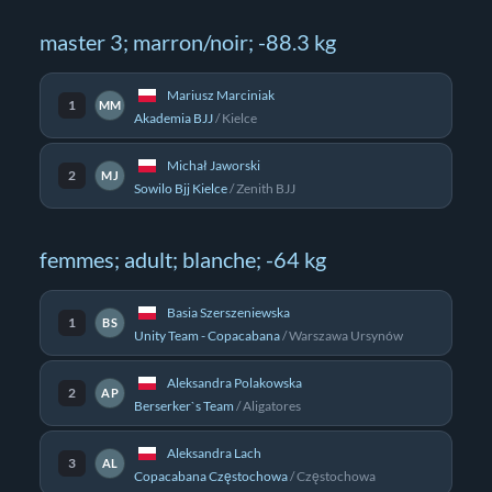
master 3; marron/noir; -88.3 kg
Mariusz Marciniak
1
MM
Akademia BJJ
/
Kielce
Michał Jaworski
2
MJ
Sowilo Bjj Kielce
/
Zenith BJJ
femmes; adult; blanche; -64 kg
Basia Szerszeniewska
1
BS
Unity Team - Copacabana
/
Warszawa Ursynów
Aleksandra Polakowska
2
AP
Berserker`s Team
/
Aligatores
Aleksandra Lach
3
AL
Copacabana Częstochowa
/
Częstochowa