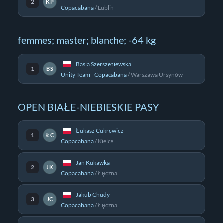
2
KP
Copacabana
/
Lublin
femmes; master; blanche; -64 kg
Basia Szerszeniewska
1
BS
Unity Team - Copacabana
/
Warszawa Ursynów
OPEN BIAŁE-NIEBIESKIE PASY
Łukasz Cukrowicz
1
ŁC
Copacabana
/
Kielce
Jan Kukawka
2
JK
Copacabana
/
Łęczna
Jakub Chudy
3
JC
Copacabana
/
Łęczna