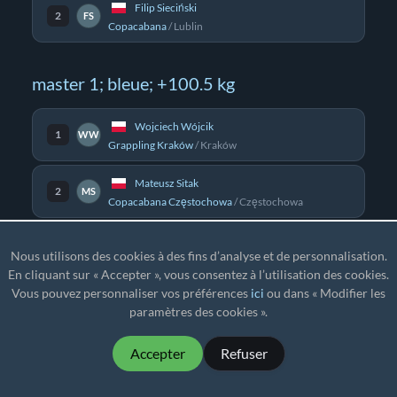
Filip Sieciński
2
FS
Copacabana
/
Lublin
master 1; bleue; +100.5 kg
Wojciech Wójcik
1
WW
Grappling Kraków
/
Kraków
Mateusz Sitak
2
MS
Copacabana Częstochowa
/
Częstochowa
Grzegorz Grzegorczyk
3
GG
Nous utilisons des cookies à des fins d’analyse et de personnalisation.
Copacabana
/
Kielce
En cliquant sur « Accepter », vous consentez à l’utilisation des cookies.
Vous pouvez personnaliser vos préférences
ici
ou dans « Modifier les
Rafał Goździewski
4
RG
paramètres des cookies ».
Copacabana
/
Lublin
Accepter
Refuser
master 1; violette; -76 kg