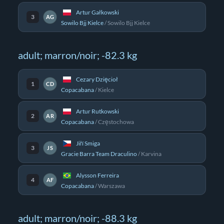
Artur Gałkowski
3
AG
Sowilo Bjj Kielce
/
Sowilo Bjj Kielce
adult; marron/noir; -82.3 kg
Cezary Dzięcioł
1
CD
Copacabana
/
Kielce
Artur Rutkowski
2
AR
Copacabana
/
Częstochowa
Jiří Smiga
3
JS
Gracie Barra Team Draculino
/
Karvina
Alysson Ferreira
4
AF
Copacabana
/
Warszawa
adult; marron/noir; -88.3 kg