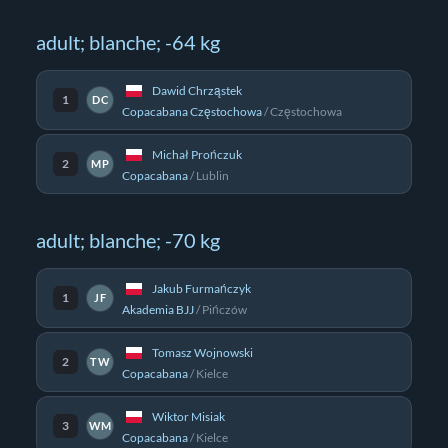
adult; blanche; -64 kg
Dawid Chrząstek
1
DC
Copacabana Częstochowa
/
Częstochowa
Michał Prończuk
2
MP
Copacabana
/
Lublin
adult; blanche; -70 kg
Jakub Furmańczyk
1
JF
Akademia BJJ
/
Pińczów
Tomasz Wojnowski
2
TW
Copacabana
/
Kielce
Wiktor Misiak
3
WM
Copacabana
/
Kielce