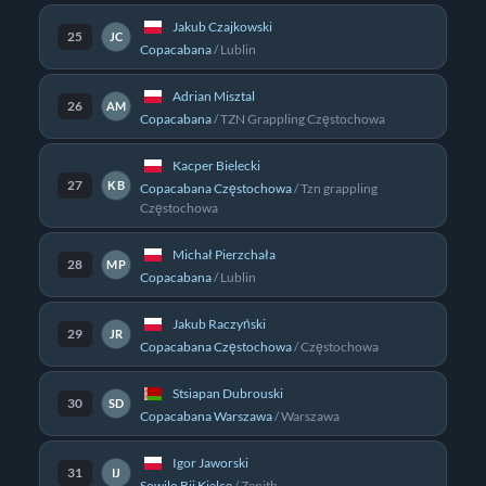
Jakub Czajkowski
25
JC
Copacabana
/
Lublin
Adrian Misztal
26
AM
Copacabana
/
TZN Grappling Częstochowa
Kacper Bielecki
27
KB
Copacabana Częstochowa
/
Tzn grappling
Częstochowa
Michał Pierzchała
28
MP
Copacabana
/
Lublin
Jakub Raczyński
29
JR
Copacabana Częstochowa
/
Częstochowa
Stsiapan Dubrouski
30
SD
Copacabana Warszawa
/
Warszawa
Igor Jaworski
31
IJ
Sowilo Bjj Kielce
/
Zenith