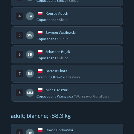
Copacabana Kielce
/
Kielce
Konrad Adach
4
KA
Copacabana
/
Kielce
Szymon Wasilewski
5
SW
Copacabana
/
Lublin
Sebastian Bujak
6
SB
Copacabana
/
Kielce
Bartosz Skóra
7
BS
Grappling Kraków
/
Kraków
Michał Mazur
8
MM
Copacabana Warszawa
/
Warszawa, Garażowa
adult; blanche; -88.3 kg
Dawid Borkowski
1
DB