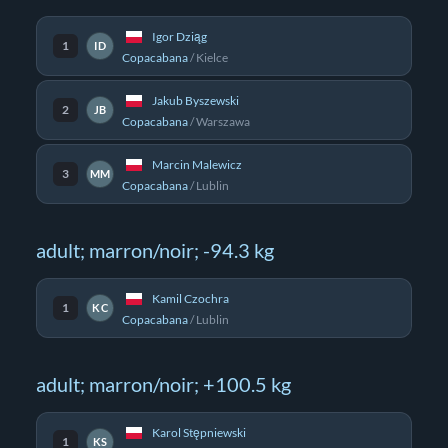
Igor Dziąg
1
ID
Copacabana
/
Kielce
Jakub Byszewski
2
JB
Copacabana
/
Warszawa
Marcin Malewicz
3
MM
Copacabana
/
Lublin
adult; marron/noir; -94.3 kg
Kamil Czochra
1
KC
Copacabana
/
Lublin
adult; marron/noir; +100.5 kg
Karol Stępniewski
1
KS