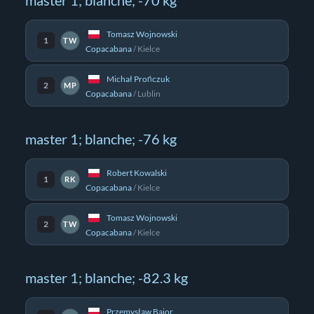
master 1; blanche; -70 kg
Tomasz Wojnowski
1
TW
Copacabana
/
Kielce
Michał Prończuk
2
MP
Copacabana
/
Lublin
master 1; blanche; -76 kg
Robert Kowalski
1
RK
Copacabana
/
Kielce
Tomasz Wojnowski
2
TW
Copacabana
/
Kielce
master 1; blanche; -82.3 kg
Przemysław Bajor