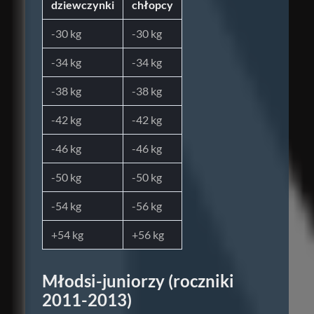
dziewczynki
chłopcy
-30 kg
-30 kg
-34 kg
-34 kg
-38 kg
-38 kg
-42 kg
-42 kg
-46 kg
-46 kg
-50 kg
-50 kg
-54 kg
-56 kg
+54 kg
+56 kg
Młodsi-juniorzy (roczniki
2011-2013)