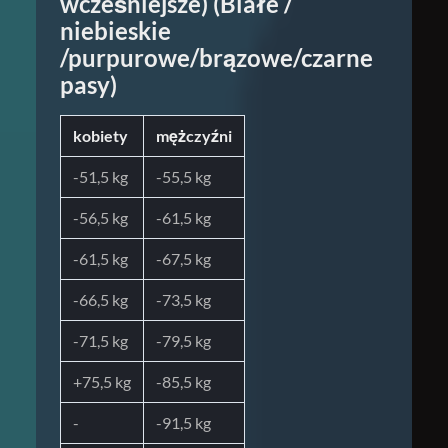
wcześniejsze) (Białe /
niebieskie
/purpurowe/brązowe/czarne
pasy)
kobiety
mężczyźni
-51,5 kg
-55,5 kg
-56,5 kg
-61,5 kg
-61,5 kg
-67,5 kg
-66,5 kg
-73,5 kg
-71,5 kg
-79,5 kg
+75,5 kg
-85,5 kg
-
-91,5 kg