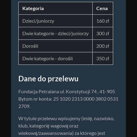
Kategoria
Cena
Dzieci/juniorzy
160 zł
Dwie kategorie - dzieci/juniorzy
300 zł
Dorośli
200 zł
Dwie kategorie - dorośli
350 zł
Dane do przelewu
Fundacja Petralana ul. Konstytucji 74 , 41-905
Bytom nr konta: 25 1020 2313 0000 3802 0531
2709.
W tytule przelewu wpisujemy (imię, nazwisko,
klub, kategorię wagową oraz
wiekową/zaawansowania) za którego jest