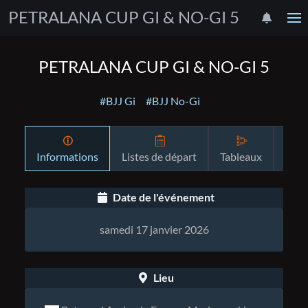
PETRALANA CUP GI & NO-GI 5
PETRALANA CUP GI & NO-GI 5
#BJJ Gi
#BJJ No-Gi
Informations
Listes de départ
Tableaux
Pro
Date de l'événement
samedi 17 janvier 2026
Lieu