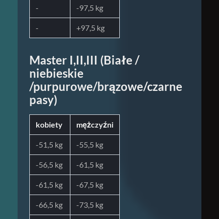
-
-97,5 kg
-
+97,5 kg
Master I,II,III (Białe /
niebieskie
/purpurowe/brązowe/czarne
pasy)
kobiety
mężczyźni
-51,5 kg
-55,5 kg
-56,5 kg
-61,5 kg
-61,5 kg
-67,5 kg
-66,5 kg
-73,5 kg