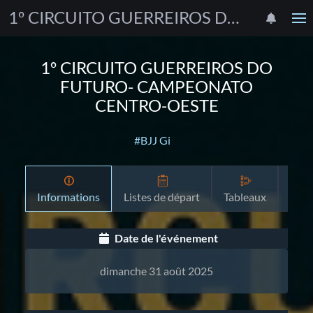
1º CIRCUITO GUERREIROS DO FUTURO- CAMPEONATO CENTRO-OESTE
1º CIRCUITO GUERREIROS DO
FUTURO- CAMPEONATO
CENTRO-OESTE
#BJJ Gi
Informations
Listes de départ
Tableaux
Pro
Date de l'événement
dimanche 31 août 2025