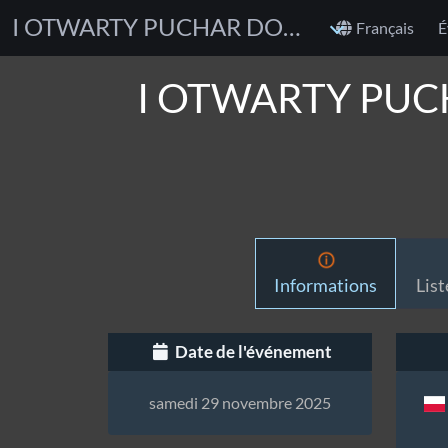
I OTWARTY PUCHAR DOLNEGO ŚLĄSKA W BJJ GI & NO GI 2025
Français
É
I OTWARTY PUC
Informations
List
Date de l'événement
samedi 29 novembre 2025