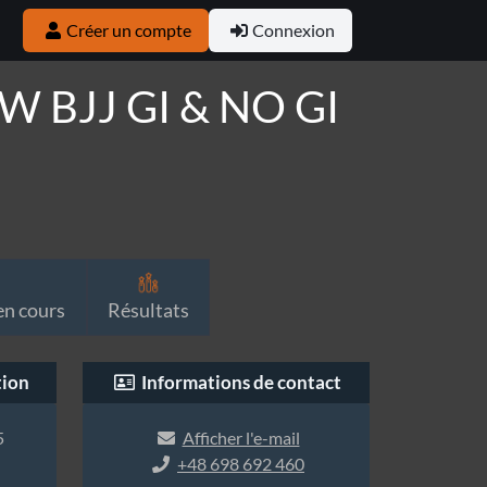
Créer un compte
Connexion
BJJ GI & NO GI
n cours
Résultats
tion
Informations de contact
5
Afficher l'e-mail
+48 698 692 460