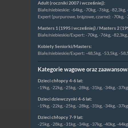
Adult (roczniki 2007 i wcześniej):
Białe/niebieskie: -64kg, -70kg, -76kg, -82,3kg,
Expert (purpurowe, brązowe, czarne): -70kg, -7
Masters 1 (1995 i wcześniej) / Masters 2 (19
Białe/niebieskie/Expert: -70kg, -76kg, -82,3kg
Kobiety Seniorki/Masters:
Białe/niebieskie/Expert: -48,5kg, -53,5kg, -58,
Kategorie wagowe oraz zaawansowa
Dzieci chłopcy 4-6 lat:
-19kg, -22kg, -25kg, -28kg, -31kg, -34kg, -37k
Dzieci dziewczynki 4-6 lat:
-19kg, -22kg, -25kg, -28kg, -31kg, -34kg, -37k
Dzieci chłopcy 7-9 lat:
-25kg, -28kg, -31kg, -34kg, -37kg, -40kg, -44k