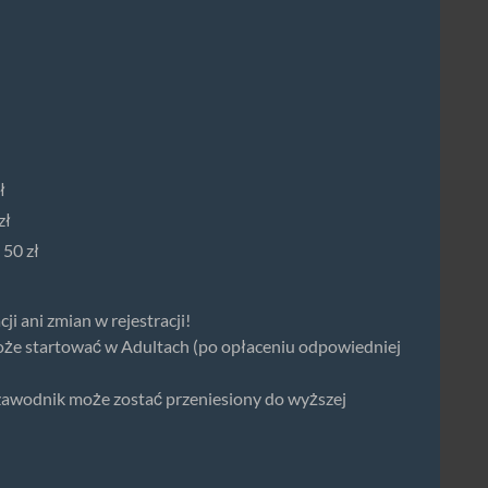
ł
zł
 50 zł
ji ani zmian w rejestracji!
oże startować w Adultach (po opłaceniu odpowiedniej
zawodnik może zostać przeniesiony do wyższej