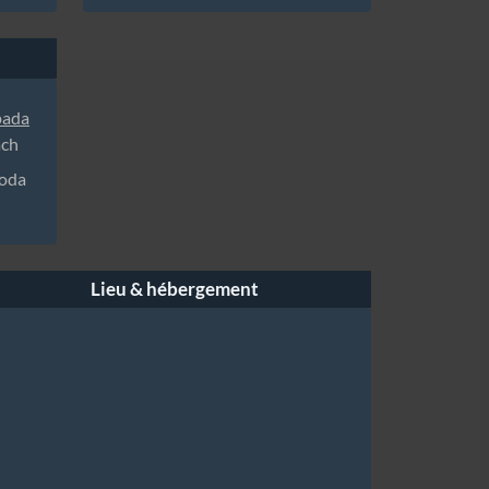
pada
ach
goda
Lieu & hébergement