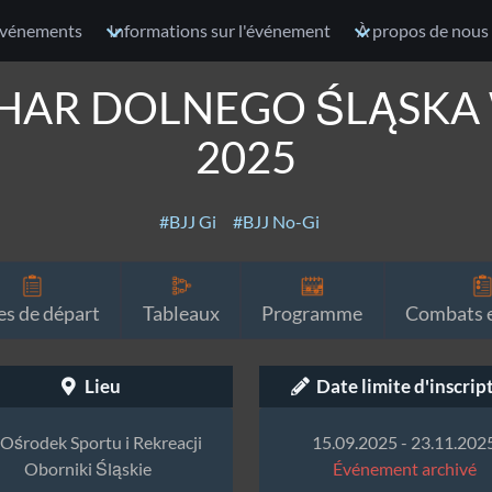
vénements
Informations sur l'événement
À propos de nous
HAR DOLNEGO ŚLĄSKA W 
2025
#BJJ Gi
#BJJ No-Gi
es de départ
Tableaux
Programme
Combats e
Lieu
Date limite d'inscrip
Ośrodek Sportu i Rekreacji
15.09.2025 - 23.11.202
Oborniki Śląskie
Événement archivé