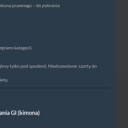
piekuna prawnego – do pobrania
zęciem kategorii.
ginsy tylko pod spodem). Niedozwolone: szorty do
iety.
nia GI (kimona)