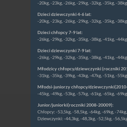
-20kg, -23kg, -26kg, -29kg, -32kg, -35kg, -38k
Dzieci dziewczynki 4-6 lat:
-20kg, -23kg, -26kg, -29kg, -32kg, -35kg, -38k
Dzieci chłopcy 7-9 lat:
-26kg, -29kg, -32kg, -35kg, -38kg, -41kg, -44k
Dzieci dziewczynki 7-9 lat:
-26kg, -29kg, -32kg, -35kg, -38kg, -41kg, -44k
Młodzicy chłopcy/dziewczynki (roczniki 20
-31kg, -35kg, -39kg, -43kg, -47kg, -51kg, -55k
Młodsi-juniorzy chłopcy/dziewczynki(2010
-45kg, -49kg, -53kg, -57kg, -61kg, -65kg, -69k
Junior/juniorki(roczniki 2008-20009):
Chłopcy: -53,5kg, -58,5kg, -64kg, -69kg, -74kg,
Dziewczynki: -44,3kg, -48,3kg, -52,5kg, -56,5k