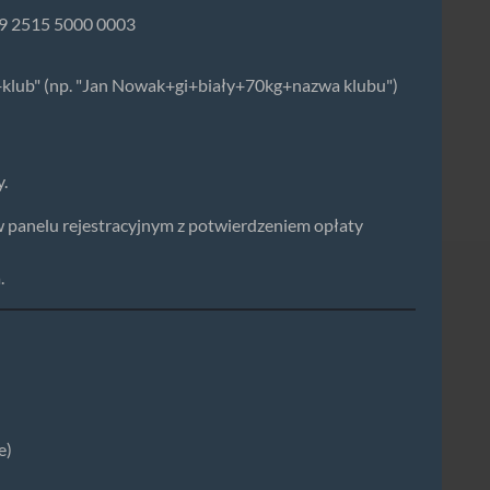
39 2515 5000 0003
klub" (np. "Jan Nowak+gi+biały+70kg+nazwa klubu")
y.
w panelu rejestracyjnym z potwierdzeniem opłaty
.
e)