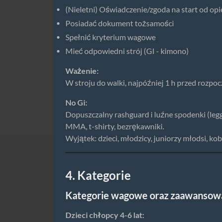
(Nieletni) Oświadczenie/zgoda na start od o
Posiadać dokument tożsamości
Spełnić kryterium wagowe
Mieć odpowiedni strój (GI - kimono)
Ważenie:
W stroju do walki, najpóźniej 1 h przed rozpoc
No Gi:
Dopuszczalny rashguard i luźne spodenki (leg
MMA, t-shirty, bezrękawniki.
Wyjątek: dzieci, młodzicy, juniorzy młodsi, kob
4. Kategorie
Kategorie wagowe oraz zaawansowa
Dzieci chłopcy 4-6 lat: