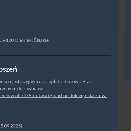
 55-120 Oborniki Śląskie
łoszeń
elu rejestracyjnym oraz opłata startowa. Brak
zczeniem do zawodów.
m/pl/events/479-i-otwarty-puchar-dolnego-slaska-w-
 15.09.2025)