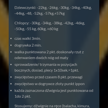
Dziewczynki: -22kg, -26kg, -30kg, -34kg, -40kg,
-44kg, -48, -52kg, -57kg,+57kg
Chłopcy: -30kg, -34kg, -38kg, -42kg, -46kg,
-50kg, -55 kg, 60kg, +60 kg
czas walki 3min.
dogrywka 2 min.
walka punktowana 2 pkt. doskonały rzut z
oderwaniem dwóch nóg od maty
sprowadzenie/ trzymania w pozycjach
bocznych, dosiad, plecy 1x10sek.=1pkt.
zwycięstwo przed czasem 8 pkt. przewagi
zwycięstwo w dogrywce złoty punkt ippon
każda zaznaczona dźwignia jest punktowana od
1do 2 pkt.
Stosujemy: dźwignie na ręce (balacha, kimura,