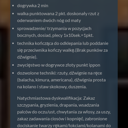
dogrywka 2 min
walka punktowana 2 pkt. doskonały rzut z
oderwaniem dwóch nóg od maty
sprowadzenie/ trzymania w pozycjach
bocznych, dosiad, plecy 1x10sek.=1pkt.
technika kończąca do odklepania lub poddanie
się przeciwnika kończy walkę.(Brak punków za
dźwignie).
zwycięstwo w dogrywce złoty punkt ippon
dozwolone techniki: rzuty, dźwignie na ręce
(balacha, kimura, americana), dźwignia prosta
na kolano i staw skokowy, duszenia.
Natychmiastowa dyskwalifikacja: Zakaz
szczypania, gryzienia, drapania, wsadzania
palców do oczu/ust, chwytania za włosy, za uszy,
zakaz zadawania ciosów i kopnięć, zabronione
dociskanie twarzy rękami/łokciami/kolanami do