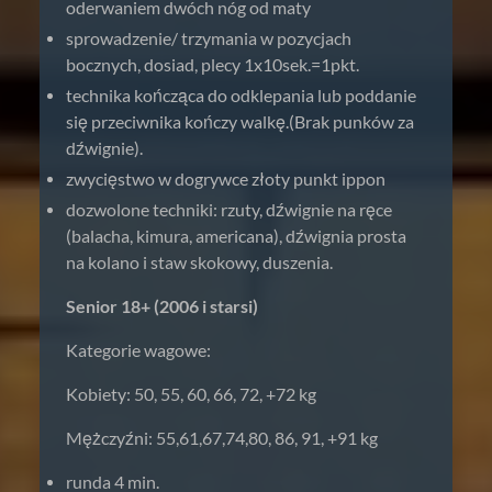
oderwaniem dwóch nóg od maty
sprowadzenie/ trzymania w pozycjach
bocznych, dosiad, plecy 1x10sek.=1pkt.
technika kończąca do odklepania lub poddanie
się przeciwnika kończy walkę.(Brak punków za
dźwignie).
zwycięstwo w dogrywce złoty punkt ippon
dozwolone techniki: rzuty, dźwignie na ręce
(balacha, kimura, americana), dźwignia prosta
na kolano i staw skokowy, duszenia.
Senior 18+ (2006 i starsi)
Kategorie wagowe:
Kobiety: 50, 55, 60, 66, 72, +72 kg
Mężczyźni: 55,61,67,74,80, 86, 91, +91 kg
runda 4 min.