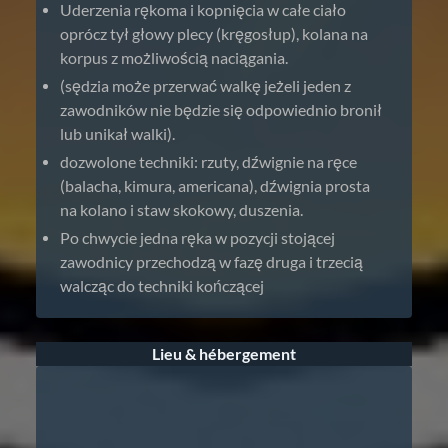
Uderzenia rękoma i kopnięcia w całe ciało
oprócz tył głowy plecy (kręgosłup), kolana na
korpus z możliwością naciągania.
(sędzia może przerwać walkę jeżeli jeden z
zawodników nie będzie się odpowiednio bronił
lub unikał walki).
dozwolone techniki: rzuty, dźwignie na ręce
(balacha, kimura, americana), dźwignia prosta
na kolano i staw skokowy, duszenia.
Po chwycie jedna ręka w pozycji stojącej
zawodnicy przechodzą w fazę druga i trzecią
walcząc do techniki kończącej
Lieu & hébergement