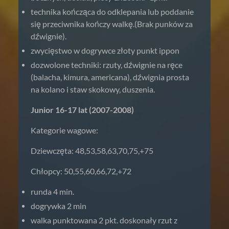
technika kończąca do odklepania lub poddanie
się przeciwnika kończy walkę.(Brak punków za
dźwignie).
zwycięstwo w dogrywce złoty punkt ippon
dozwolone techniki: rzuty, dźwignie na ręce
(balacha, kimura, americana), dźwignia prosta
na kolano i staw skokowy, duszenia.
Junior 16-17 lat (2007-2008)
Kategorie wagowe:
Dziewczęta: 48,53,58,63,70,75,+75
Chłopcy: 50,55,60,66,72,+72
runda 4 min.
dogrywka 2 min
walka punktowana 2 pkt. doskonały rzut z