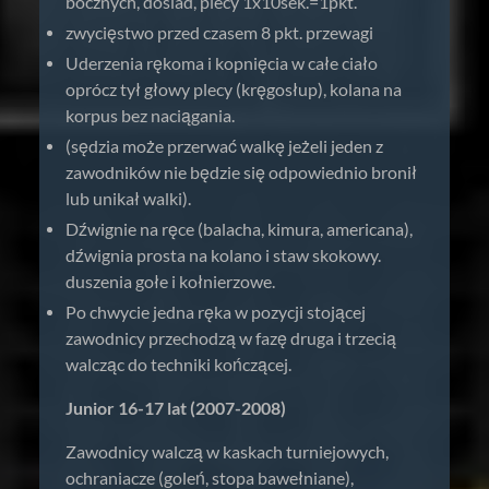
bocznych, dosiad, plecy 1x10sek.=1pkt.
zwycięstwo przed czasem 8 pkt. przewagi
Uderzenia rękoma i kopnięcia w całe ciało
oprócz tył głowy plecy (kręgosłup), kolana na
korpus bez naciągania.
(sędzia może przerwać walkę jeżeli jeden z
zawodników nie będzie się odpowiednio bronił
lub unikał walki).
Dźwignie na ręce (balacha, kimura, americana),
dźwignia prosta na kolano i staw skokowy.
duszenia gołe i kołnierzowe.
Po chwycie jedna ręka w pozycji stojącej
zawodnicy przechodzą w fazę druga i trzecią
walcząc do techniki kończącej.
Junior 16-17 lat (2007-2008)
Zawodnicy walczą w kaskach turniejowych,
ochraniacze (goleń, stopa bawełniane),