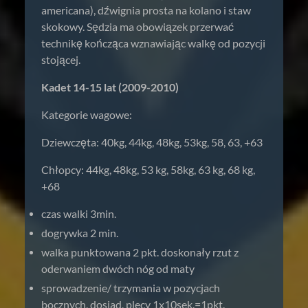
americana), dźwignia prosta na kolano i staw
skokowy. Sędzia ma obowiązek przerwać
technikę kończąca wznawiając walkę od pozycji
stojącej.
Kadet 14-15 lat (2009-2010)
Kategorie wagowe:
Dziewczęta: 40kg, 44kg, 48kg, 53kg, 58, 63, +63
Chłopcy: 44kg, 48kg, 53 kg, 58kg, 63 kg, 68 kg,
+68
czas walki 3min.
dogrywka 2 min.
walka punktowana 2 pkt. doskonały rzut z
oderwaniem dwóch nóg od maty
sprowadzenie/ trzymania w pozycjach
bocznych, dosiad, plecy 1x10sek.=1pkt.