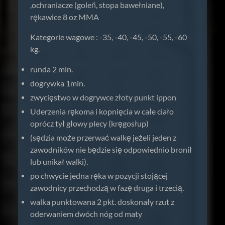
,ochraniacze (goleń, stopa bawełniane),
rękawice 8 oz MMA
Kategorie wagowe : -35, -40, -45, -50, -55, -60
kg.
runda 2 min.
dogrywka 1min.
zwycięstwo w dogrywce złoty punkt ippon
Uderzenia rękoma i kopnięcia w całe ciało
oprócz tył głowy plecy (kręgosłup)
(sędzia może przerwać walkę jeżeli jeden z
zawodników nie będzie się odpowiednio bronił
lub unikał walki).
po chwycie jedna ręka w pozycji stojącej
zawodnicy przechodzą w fazę druga i trzecią.
walka punktowana 2 pkt. doskonały rzut z
oderwaniem dwóch nóg od maty