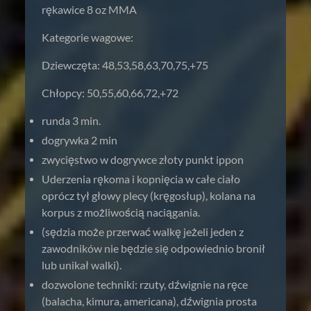
rękawice 8 oz MMA
Kategorie wagowe:
Dziewczęta: 48,53,58,63,70,75,+75
Chłopcy: 50,55,60,66,72,+72
runda 3 min.
dogrywka 2 min
zwycięstwo w dogrywce złoty punkt ippon
Uderzenia rękoma i kopnięcia w całe ciało
oprócz tył głowy plecy (kręgosłup), kolana na
korpus z możliwością naciągania.
(sędzia może przerwać walkę jeżeli jeden z
zawodników nie będzie się odpowiednio bronił
lub unikał walki).
dozwolone techniki: rzuty, dźwignie na ręce
(balacha, kimura, americana), dźwignia prosta