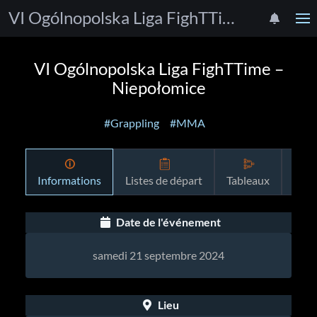
VI Ogólnopolska Liga FighTTime – Niepołomice
VI Ogólnopolska Liga FighTTime –
Niepołomice
#Grappling
#MMA
Informations
Listes de départ
Tableaux
Pro
Date de l'événement
samedi 21 septembre 2024
Lieu