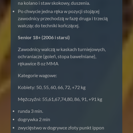
na kolano i staw skokowy, duszenia.
Po chwycie jedna ręka w pozycji stojącej
zawodnicy przechodzą w fazę druga i trzecią
walcząc do techniki kończącej.
Senior 18+ (2006 i starsi)
Zawodnicy walczą w kaskach turniejowych,
ochraniacze (goleń, stopa bawełniane),
rękawice 8 oz MMA
Kategorie wagowe:
Kobiety: 50, 55, 60, 66, 72, +72 kg
Mężczyźni: 55,61,67,74,80, 86, 91, +91 kg
runda 3 min.
dogrywka 2 min
zwycięstwo w dogrywce złoty punkt ippon