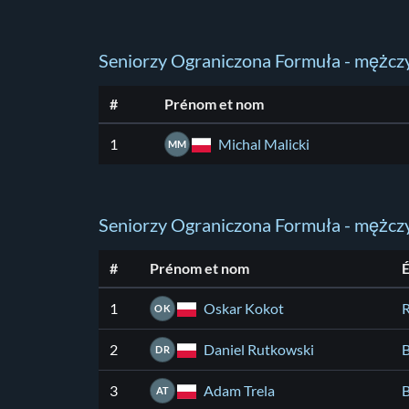
Seniorzy Ograniczona Formuła - mężczy
#
Prénom et nom
Michal Malicki
1
MM
Seniorzy Ograniczona Formuła - mężczy
#
Prénom et nom
Oskar Kokot
1
R
OK
Daniel Rutkowski
2
DR
Adam Trela
3
AT