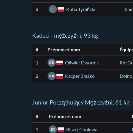
Kuba Tyrański
3
Shi
KT
Kadeci - mężczyźni; 93 kg
#
Prénom et nom
Équip
Oliwier Dwornik
1
Rio Gr
OD
Kacper Błażko
2
Dolno
KB
Junior Początkujący Mężczyźni; 61 kg
#
Prénom et nom
Blazej Cholewa
1
BC