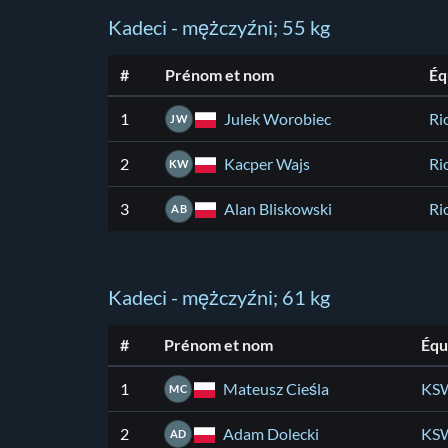
Kadeci - mężczyźni; 55 kg
#
Prénom et nom
Éq
Julek Worobiec
1
Ri
JW
Kacper Wajs
2
Ri
KW
Alan Bliskowski
3
Ri
AB
Kadeci - mężczyźni; 61 kg
#
Prénom et nom
Équ
Mateusz Cieśla
1
KSW
MC
Adam Dolecki
2
KSW
AD