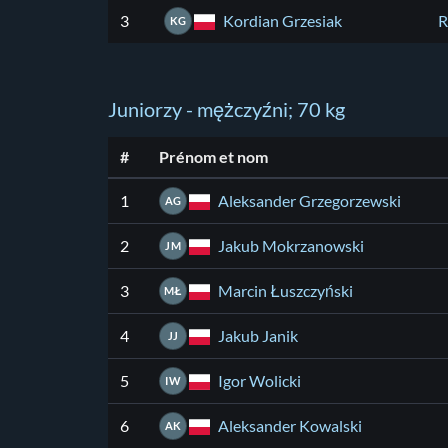
Kordian Grzesiak
3
R
KG
Juniorzy - mężczyźni; 70 kg
#
Prénom et nom
Aleksander Grzegorzewski
1
AG
Jakub Mokrzanowski
2
JM
Marcin Łuszczyński
3
MŁ
Jakub Janik
4
JJ
Igor Wolicki
5
IW
Aleksander Kowalski
6
AK