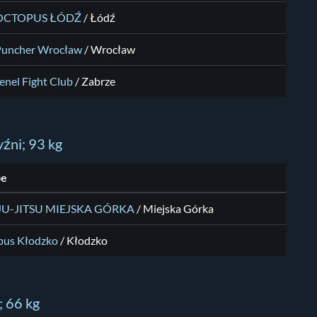
OCTOPUS ŁÓDŹ
/
Łódź
Puncher Wrocław
/
Wrocław
enel Fight Club
/
Zabrze
źni; 93 kg
pe
JU-JITSU MIEJSKA GÓRKA
/
Miejska Górka
pus Kłodzko
/
Kłodzko
; 66 kg