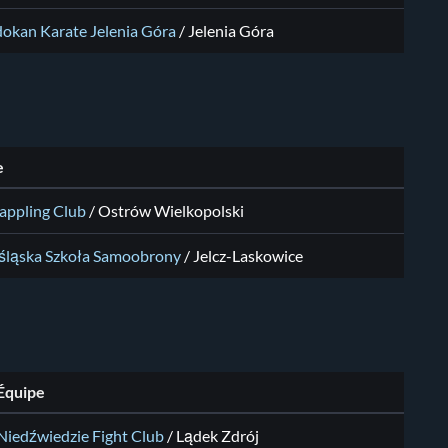
dokan Karate Jelenia Góra
/
Jelenia Góra
e
appling Club
/
Ostrów Wielkopolski
śląska Szkoła Samoobrony
/
Jelcz-Laskowice
Équipe
Niedźwiedzie Fight Club
/
Lądek Zdrój