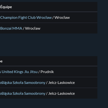
Équipe
Champion Fight Club Wrocław
/
Wrocław
Bonzai MMA
/
Wrocław
pe
s United Kings Jiu Jitsu
/
Prudnik
ośląska Szkoła Samoobrony
/
Jelcz-Laskowice
ośląska Szkoła Samoobrony
/
Jelcz-Laskowice