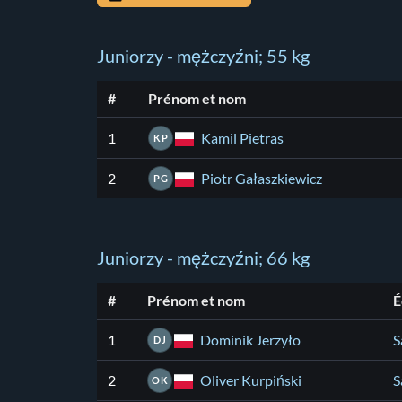
Juniorzy - mężczyźni; 55 kg
#
Prénom et nom
Kamil Pietras
1
KP
Piotr Gałaszkiewicz
2
PG
Juniorzy - mężczyźni; 66 kg
#
Prénom et nom
É
Dominik Jerzyło
1
S
DJ
Oliver Kurpiński
2
S
OK