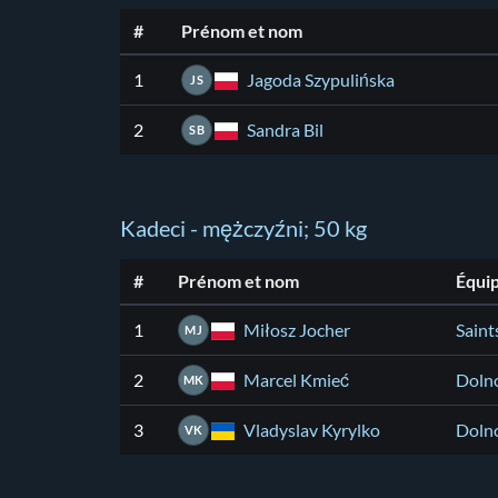
#
Prénom et nom
Jagoda Szypulińska
1
JS
Sandra Bil
2
SB
Kadeci - mężczyźni; 50 kg
#
Prénom et nom
Équi
Miłosz Jocher
1
Saint
MJ
Marcel Kmieć
2
Doln
MK
Vladyslav Kyrylko
3
Doln
VK