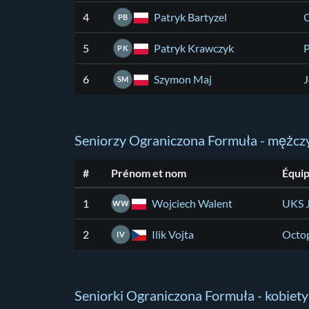
Patryk Bartyzel
4
PB
Patryk Krawczyk
5
PK
Szymon Maj
6
J
SM
Seniorzy Ograniczona Formuła - mężczy
#
Prénom et nom
Équi
Wojciech Walent
1
UKS 
WW
Ilik Vojta
2
Octo
IV
Seniorki Ograniczona Formuła - kobiety