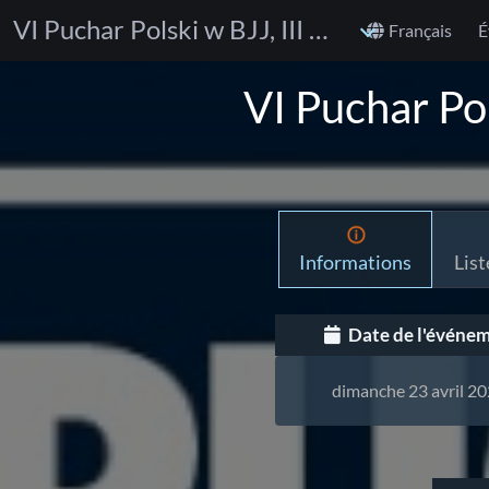
VI Puchar Polski w BJJ, III Etap Turnieju Trzy Korony
Français
É
VI Puchar Pol
Informations
List
Date de l'événe
dimanche 23 avril 2