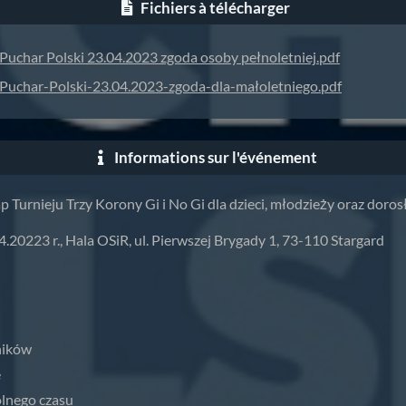
Fichiers à télécharger
Puchar Polski 23.04.2023 zgoda osoby pełnoletniej.pdf
Puchar-Polski-23.04.2023-zgoda-dla-małoletniego.pdf
Informations sur l'événement
tap Turnieju Trzy Korony Gi i No Gi dla dzieci, młodzieży oraz doros
.20223 r., Hala OSiR, ul. Pierwszej Brygady 1, 73-110 Stargard
ników
e
olnego czasu