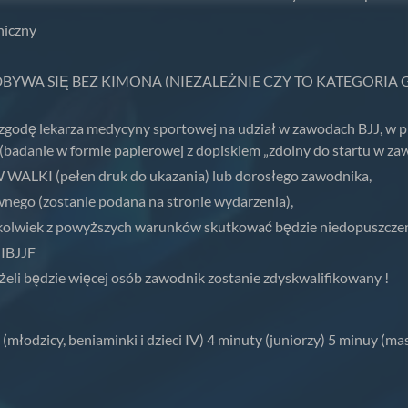
niczny
YWA SIĘ BEZ KIMONA (NIEZALEŻNIE CZY TO KATEGORIA GI CZY
zgodę lekarza medycyny sportowej na udział w zawodach BJJ, w p
(badanie w formie papierowej z dopiskiem „zdolny do startu w zaw
KI (pełen druk do ukazania) lub dorosłego zawodnika,
nego (zostanie podana na stronie wydarzenia),
olwiek z powyższych warunków skutkować będzie niedopuszczeni
 IBJJF
eżeli będzie więcej osób zawodnik zostanie zdyskwalifikowany !
uty (młodzicy, beniaminki i dzieci IV) 4 minuty (juniorzy) 5 minuy (ma