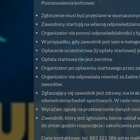
Postanowienia końcowe:
Zgłoszenie musi być przesłane w wyznaczonym
Zawodnicy startują na własną odpowiedzialn
Organizator nie ponosi odpowiedzialności z 
W przypadku, gdy zawodnik jest sam w kategori
Opłacenie uczestnictwa (tj opłaty startowej)
Opłata startowa nie jest zwrotna.
Organizator po opłaceniu startowego przez za
Organizator nie odpowiada również za żadne i
zawodów.
Zgłaszający się zawodnik jest zdrowy, ma bra
oświadczenia/badań sportowych. W razie nies
Wyrażam zgodę na przetwarzanie danych osobow
Zawodnik, który jest zgłoszony, bierze udzia
do zmian godzin rozpoczęcia i zakończenia po
Dane kontaktowe: tel. 883 321 386 adres mai