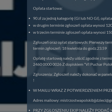
Opłata startowa:
90 zł za jedną kategorię (GI lub NO GI), opłat
w drugim terminie zgłoszeń opłata wynosi 120 z
w trzecim terminie zgłoszeń opłata wynosi 150 
Zgłoszeń oraz opłat startowych: Pierwszy term
termin zgłoszeń: 18 kwietnia do godz.23.59
Opłatę startową należy uiścić zgodnie z te
2460 0000 0026 Z dopiskiem "VI Puchar Polski 
Zgłoszenia: Zgłoszeń należy dokonać w panel
!
W MAILU WRAZ Z POTWIERDZENIEM PRZ
Adres mailowy:
mistrzostwapolskibjjdzieci@g
PRZY ZGŁOSZENIU EKIP NALEŻY PODAĆ KOLO