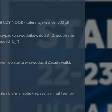
 NOGI) - tolerancja wynosi 500 g!!!
rzypadku zawodników do 23 r. ż. podpisane
odach bjj”)
em do startu w zawodach! Zasady walki:
sters białe i niebieskie pasy) 5 minut (senior-