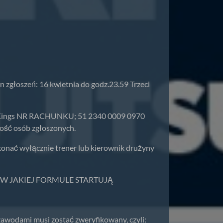
n zgłoszeń: 16 kwietnia do godz.23.59 Trzeci
tsu Kings NR RACHUNKU; 51 2340 0009 0970
lość osób zgłoszonych.
konać wyłącznie trener lub kierownik drużyny
 JAKIEJ FORMULE STARTUJĄ
mi musi zostać zweryfikowany, czyli: