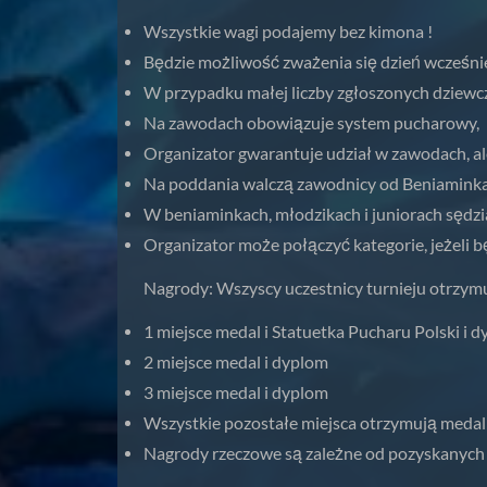
Wszystkie wagi podajemy bez kimona !
Będzie możliwość zważenia się dzień wcześni
W przypadku małej liczby zgłoszonych dziewcz
Na zawodach obowiązuje system pucharowy,
Organizator gwarantuje udział w zawodach, al
Na poddania walczą zawodnicy od Beniaminka i
W beniaminkach, młodzikach i juniorach sędz
Organizator może połączyć kategorie, jeżeli b
Nagrody: Wszyscy uczestnicy turnieju otrzym
1 miejsce medal i Statuetka Pucharu Polski i 
2 miejsce medal i dyplom
3 miejsce medal i dyplom
Wszystkie pozostałe miejsca otrzymują medal
Nagrody rzeczowe są zależne od pozyskanych