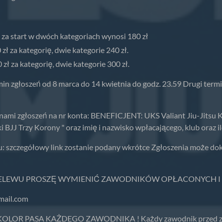
a za start w dwóch kategoriach wynosi 180 zł
ł za kategorię, dwie kategorie 240 zł.
zł za kategorię, dwie kategorie 300 zł.
in zgłoszeń od 8 marca do 14 kwietnia do godz. 23.59 Drugi termi
rminami zgłoszeń na nr konta: BENEFICJENT: UKS Valiant Jiu-Ji
BJJ Trzy Korony " oraz imię i nazwisko wpłacającego, klub oraz i
u: szczegółowy link zostanie podany wkrótce Zgłoszenia może do
ELEWU PROSZĘ WYMIENIĆ ZAWODNIKÓW OPŁACONYCH I W
mail.com
R PASA KAŻDEGO ZAWODNIKA ! Każdy zawodnik przed zawoda