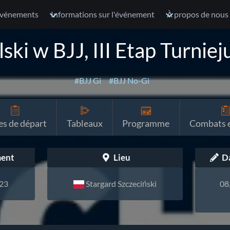
vénements
Informations sur l'événement
À propos de nous
ski w BJJ, III Etap Turnie
#BJJ Gi
#BJJ No-Gi
es de départ
Tableaux
Programme
Combats e
ment
Lieu
Da
023
Stargard Szczeciński
08