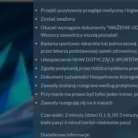
Przejść pozytywnie przegląd medyczny i higie
Zostać zważony
Okazać wymagane dokumenty *WAŻENIE ODB
Wszyscy zawodnicy muszą posiadać:
Badania sportowo-lekarskie lub jednorazową 
przez lekarza podstawowej opieki zdrowotnej 
Ubezpieczenie NNW DOTYCZĄCE SPORTÓW WAL
Zgodę podpisaną przez rodzica/opiekuna praw
Dokument tożsamości Niespełnienie któregok
Zawody zostaną rozegrane według przepisów
Przy macie ma prawo być tylko jeden trener, j
Zawody rozegrają się na 6 matach
Czas walki: 2 minuty (dzieci 0, I, II, III) 3 min
białe pasy) 6 minut(senior-niebieskie pasy)
Dodatkowe informacje: