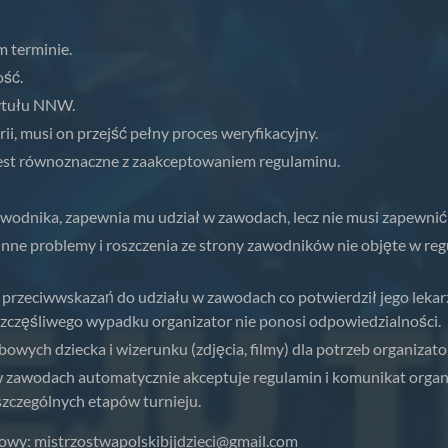
 terminie.
ość.
tytułu NNW.
i, musi on przejść pełny proces weryfikacyjny.
 jest równoznaczne z zaakceptowaniem regulaminu.
wodnika, zapewnia mu udział w zawodach, lecz nie musi zapewnić
nne problemy i roszczenia ze strony zawodników nie objęte w regu
k przeciwwskazań do udziału w zawodach co potwierdził jego lek
zczęśliwego wypadku organizator nie ponosi odpowiedzialności.
ych dziecka i wizerunku (zdjęcia, filmy) dla potrzeb organizat
ł w zawodach automatycznie akceptuje regulamin i komunikat orga
szczególnych etapów turnieju.
lowy:
mistrzostwapolskibjjdzieci@gmail.com