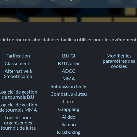
ciel de tournoi abordable et facile à utiliser pour les événemen
Tarification
BJJ Gi
Modifier les
paramètres des
Classements
BJJ No-Gi
cookies
Alternative à
ADCC
Smoothcomp
MMA
Submission Only
Logiciel de gestion
Combat Ju-Jutsu
de tournois BJJ
Lutte
Logiciel de gestion
Grappling
de tournois MMA
Aikido
Logiciel pour
organiser des
Sambo
tournois de lutte
Kickboxing