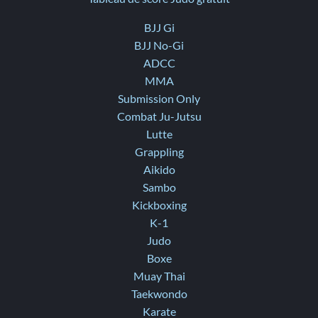
BJJ Gi
BJJ No-Gi
ADCC
MMA
Submission Only
Combat Ju-Jutsu
Lutte
Grappling
Aikido
Sambo
Kickboxing
K-1
Judo
Boxe
Muay Thai
Taekwondo
Karate