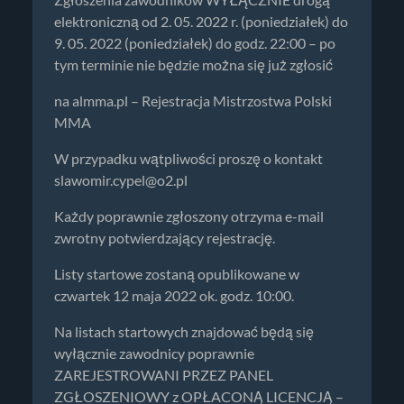
Zgłoszenia zawodników WYŁĄCZNIE drogą
elektroniczną od 2. 05. 2022 r. (poniedziałek) do
9. 05. 2022 (poniedziałek) do godz. 22:00 – po
tym terminie nie będzie można się już zgłosić
na almma.pl – Rejestracja Mistrzostwa Polski
MMA
W przypadku wątpliwości proszę o kontakt
slawomir.cypel@o2.pl
Każdy poprawnie zgłoszony otrzyma e-mail
zwrotny potwierdzający rejestrację.
Listy startowe zostaną opublikowane w
czwartek 12 maja 2022 ok. godz. 10:00.
Na listach startowych znajdować będą się
wyłącznie zawodnicy poprawnie
ZAREJESTROWANI PRZEZ PANEL
ZGŁOSZENIOWY z OPŁACONĄ LICENCJĄ –