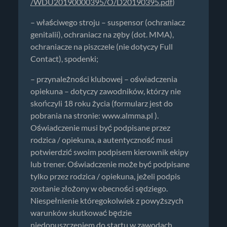
/WDU20190000395/O/D20190395.pdf
)
– właściwego stroju – suspensor (ochraniacz
genitalii), ochraniacz na zęby (dot. MMA),
ochraniacze na piszczele (nie dotyczy Full
Contact), spodenki;
– przynależności klubowej – oświadczenia
opiekuna – dotyczy zawodników, którzy nie
skończyli 18 roku życia (formularz jest do
pobrania na stronie: www.almma.pl ).
Oświadczenie musi być podpisane przez
rodzica / opiekuna, a autentyczność musi
potwierdzić swoim podpisem kierownik ekipy
lub trener. Oświadczenie może być podpisane
tylko przez rodzica / opiekuna, jeżeli podpis
zostanie złożony w obecności sędziego.
Niespełnienie któregokolwiek z powyższych
warunków skutkować będzie
niedopuszczeniem do startu w zawodach.