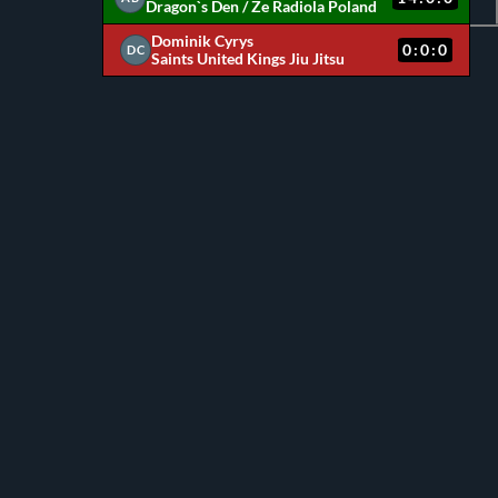
Dragon`s Den / Ze Radiola Poland
Dominik Cyrys
0:0:0
DC
Saints United Kings Jiu Jitsu