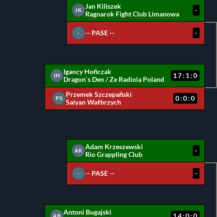
Jan Kiliszek
-
JK
Ragnarok Fight Club Limanowa
-- PASE --
-
-
Igancy Hończak
17:1:0
IH
Dragon`s Den / Ze Radiola Poland
Przemek Szczepański
0:0:0
PS
Saiyan Wałbrzych
Adam Krzeszewski
-
AK
Rio Grappling Club
-- PASE --
-
-
Antoni Bugajski
14:0:0
AB