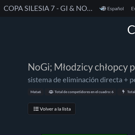
COPA SILESIA 7 - GI & NOGI
Español
E
C
NoGi; Młodzicy chłopcy 
sistema de eliminación directa + p
Mata6
Total de competidores en el cuadro: 6
Tota
Volver a la lista