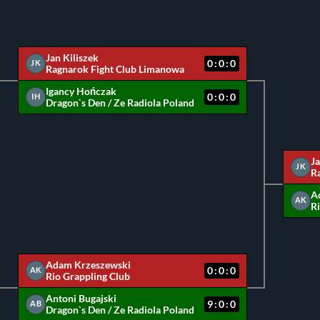
Jan Kiliszek
0:0:0
JK
Ragnarok Fight Club Limanowa
Igancy Hończak
0:0:0
IH
Dragon`s Den / Ze Radiola Poland
Ja
JK
R
A
AK
R
Adam Krzeszewski
0:0:0
AK
Rio Grappling Club
Antoni Bugajski
9:0:0
AB
Dragon`s Den / Ze Radiola Poland