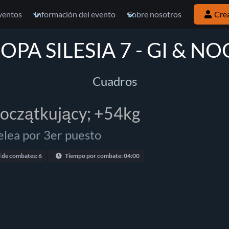
ventos
Información del evento
Sobre nosotros
Cre
OPA SILESIA 7 - GI & NO
Cuadros
początkujący; +54kg
elea por 3er puesto
l de combates: 6
Tiempo por combate: 04:00