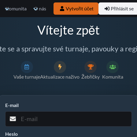
Komunita
O nás
Vytvořit účet
Přihlásit se
Vítejte zpět
te se a spravujte své turnaje, pavouky a reg
Vaše turnaje
Aktualizace naživo
Žebříčky
Komunita
E-mail
Heslo