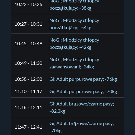
NoGi; Młodzicy chłopcy
10:22 - 10:26
początkujący; -38kg
NoGi; Młodzicy chłopcy
10:27 - 10:31
początkujący; -54kg
NoGi; Młodzicy chłopcy
10:45 - 10:49
początkujący; -42kg
NoGi; Młodzicy chłopcy
10:49 - 11:30
zaawansowani; -34kg
10:58 - 12:02
Gi; Adult purpurowe pasy; -76kg
11:10 - 11:17
Gi; Adult purpurowe pasy; -70kg
Gi; Adult brązowe/czarne pasy;
11:18 - 12:11
-82,3kg
Gi; Adult brązowe/czarne pasy;
11:47 - 12:41
-70kg