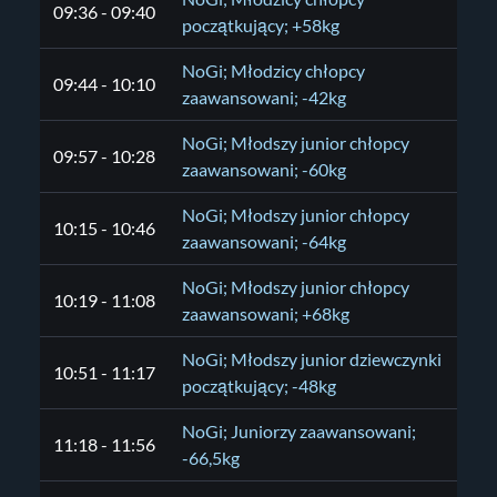
09:36 - 09:40
początkujący; +58kg
NoGi; Młodzicy chłopcy
09:44 - 10:10
zaawansowani; -42kg
NoGi; Młodszy junior chłopcy
09:57 - 10:28
zaawansowani; -60kg
NoGi; Młodszy junior chłopcy
10:15 - 10:46
zaawansowani; -64kg
NoGi; Młodszy junior chłopcy
10:19 - 11:08
zaawansowani; +68kg
NoGi; Młodszy junior dziewczynki
10:51 - 11:17
początkujący; -48kg
NoGi; Juniorzy zaawansowani;
11:18 - 11:56
-66,5kg