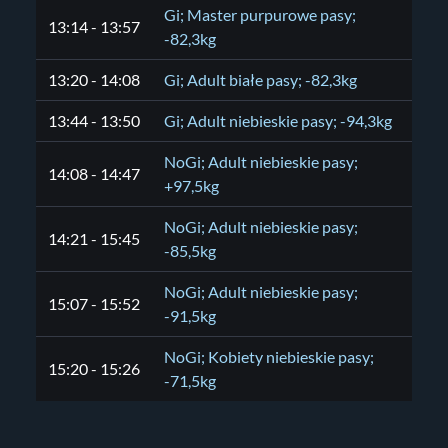
Gi; Master purpurowe pasy;
13:14 - 13:57
-82,3kg
13:20 - 14:08
Gi; Adult białe pasy; -82,3kg
13:44 - 13:50
Gi; Adult niebieskie pasy; -94,3kg
NoGi; Adult niebieskie pasy;
14:08 - 14:47
+97,5kg
NoGi; Adult niebieskie pasy;
14:21 - 15:45
-85,5kg
NoGi; Adult niebieskie pasy;
15:07 - 15:52
-91,5kg
NoGi; Kobiety niebieskie pasy;
15:20 - 15:26
-71,5kg