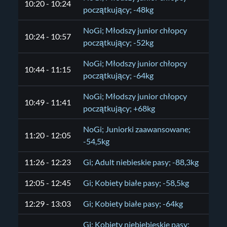
10:20 - 10:24
początkujący; -48kg
NoGi; Młodszy junior chłopcy
10:24 - 10:57
początkujący; -52kg
NoGi; Młodszy junior chłopcy
10:44 - 11:15
początkujący; -64kg
NoGi; Młodszy junior chłopcy
10:49 - 11:41
początkujący; +68kg
NoGi; Juniorki zaawansowane;
11:20 - 12:05
-54,5kg
11:26 - 12:23
Gi; Adult niebieskie pasy; -88,3kg
12:05 - 12:45
Gi; Kobiety białe pasy; -58,5kg
12:29 - 13:03
Gi; Kobiety białe pasy; -64kg
Gi; Kobiety niebiebieskie pasy;