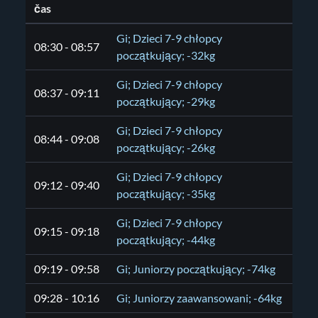
čas
Gi; Dzieci 7-9 chłopcy
08:30 - 08:57
początkujący; -32kg
Gi; Dzieci 7-9 chłopcy
08:37 - 09:11
początkujący; -29kg
Gi; Dzieci 7-9 chłopcy
08:44 - 09:08
początkujący; -26kg
Gi; Dzieci 7-9 chłopcy
09:12 - 09:40
początkujący; -35kg
Gi; Dzieci 7-9 chłopcy
09:15 - 09:18
początkujący; -44kg
09:19 - 09:58
Gi; Juniorzy początkujący; -74kg
09:28 - 10:16
Gi; Juniorzy zaawansowani; -64kg