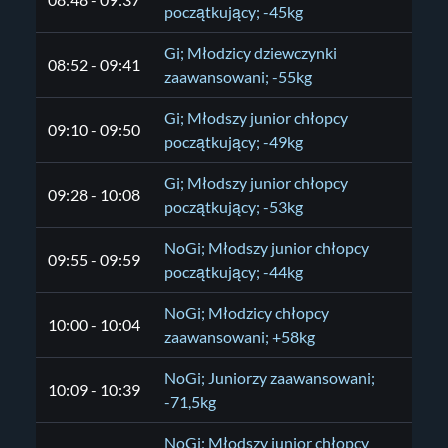
08:48 - 09:37
początkujący; -45kg
Gi; Młodzicy dziewczynki
08:52 - 09:41
zaawansowani; -55kg
Gi; Młodszy junior chłopcy
09:10 - 09:50
początkujący; -49kg
Gi; Młodszy junior chłopcy
09:28 - 10:08
początkujący; -53kg
NoGi; Młodszy junior chłopcy
09:55 - 09:59
początkujący; -44kg
NoGi; Młodzicy chłopcy
10:00 - 10:04
zaawansowani; +58kg
NoGi; Juniorzy zaawansowani;
10:09 - 10:39
-71,5kg
NoGi; Młodszy junior chłopcy