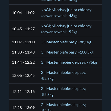
NoGi; Młodszy junior chłopcy
10:04 - 11:02
zaawansowani; -48kg
NoGi; Młodszy junior chłopcy
10:45 - 11:27
zaawansowani; -52kg
11:07 - 12:00
Gi; Master białe pasy; -88,3kg
11:38 - 11:43
Gi; Master białe pasy; -100,5kg
11:44 - 12:22
Gi; Master niebieskie pasy; -76kg
Gi; Master niebieskie pasy;
12:06 - 12:45
-82,3kg
Gi; Master niebieskie pasy;
12:11 - 12:16
-88,3kg
Gi; Master niebieskie pasy;
12:28 - 13:09
-94,3kg