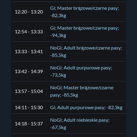
Gi; Master brązowe/czarne pasy;
12:20 - 13:20
-82,3kg
Gi; Master brązowe/czarne pasy;
12:54 - 13:33
-94,3kg
NoGi; Adult brązowe/czarne pasy;
13:33 - 13:41
-85,5kg
NoGi; Adult purpurowe pasy;
13:42 - 14:39
-73,5kg
NoGi; Master brązowe/czarne
13:57 - 15:04
pasy; -85,5kg
14:11 - 15:30
Gi; Adult purpurowe pasy; -82,3kg
NoGi; Adult niebieskie pasy;
14:18 - 15:37
-67,5kg