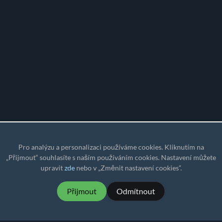
Pro analýzu a personalizaci používáme cookies. Kliknutím na
„Přijmout“ souhlasíte s naším používáním cookies. Nastavení můžete
upravit
zde
nebo v „Změnit nastavení cookies“.
Přijmout
Odmítnout