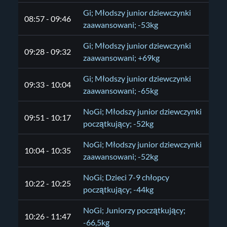
Gi; Młodszy junior dziewczynki
08:57 - 09:46
zaawansowani; -53kg
Gi; Młodszy junior dziewczynki
09:28 - 09:32
zaawansowani; +69kg
Gi; Młodszy junior dziewczynki
09:33 - 10:04
zaawansowani; -65kg
NoGi; Młodszy junior dziewczynki
09:51 - 10:17
początkujący; -52kg
NoGi; Młodszy junior dziewczynki
10:04 - 10:35
zaawansowani; -52kg
NoGi; Dzieci 7-9 chłopcy
10:22 - 10:25
początkujący; -44kg
NoGi; Juniorzy początkujący;
10:26 - 11:47
-66,5kg