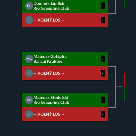
Dominik Lipiński
-
DL
Rio Grappling Club
-- VOLNÝ LOS --
-
-
Mateusz Gałązka
-
MG
Banzai Kraków
-- VOLNÝ LOS --
-
-
MG
MS
Mateusz Stodulski
-
MS
Rio Grappling Club
-- VOLNÝ LOS --
-
-