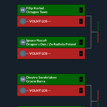
Filip Korbel
-
FK
Octagon Team
-- VOLNÝ LOS --
-
-
FK
IN
Ignacy Nocuń
-
IN
Dragon`s Den / Ze Radiola Poland
-- VOLNÝ LOS --
-
-
Dmytro Serebriakov
-
DS
Gracie Barra
-- VOLNÝ LOS --
-
-
DS
DL