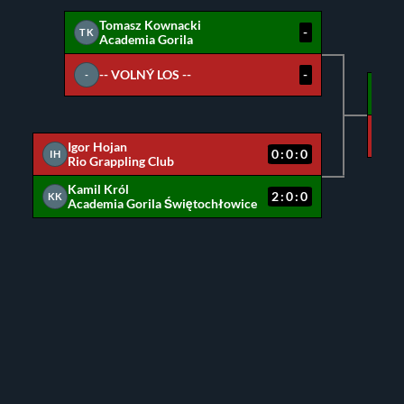
Tomasz Kownacki
-
TK
Academia Gorila
-- VOLNÝ LOS --
-
-
TK
KK
Igor Hojan
0:0:0
IH
Rio Grappling Club
Kamil Król
2:0:0
KK
Academia Gorila Świętochłowice