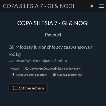
COPA SILESIA 7 - GI & NOGI
COPA SILESIA 7 - GI & NOGI
Pavouci
Gi; Młodszy junior chłopcy zaawansowani;
-65kg
vyřazovací systém + zápas o 3. místo
Mata6
Celkový počet závodníků v pavoukovi: 9
Celkový počet zápasů: 9
Čas na zápas: 04:00
Zpět na seznam