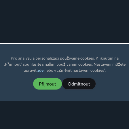
Pro analýzu a personalizaci používáme cookies. Kliknutím na
„Přijmout“ souhlasíte s naším používáním cookies. Nastavení můžete
upravit
zde
nebo v „Změnit nastavení cookies“.
Přijmout
Odmítnout
MartialMatch - cenově dostupný a snadno
použitelný software pro turnaje bojových sportů.