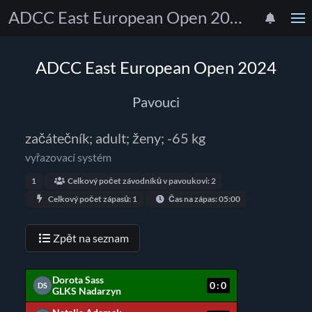
ADCC East European Open 2024
ADCC East European Open 2024
Pavouci
začátečník; adult; ženy; -65 kg
vyřazovací systém
1
Celkový počet závodníků v pavoukovi: 2
Celkový počet zápasů: 1
Čas na zápas: 05:00
Zpět na seznam
Dorota Sass
0:0
DS
GLKS Nadarzyn