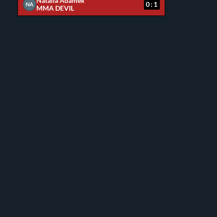
Natalia Adamek
0:1
NA
MMA DEVIL