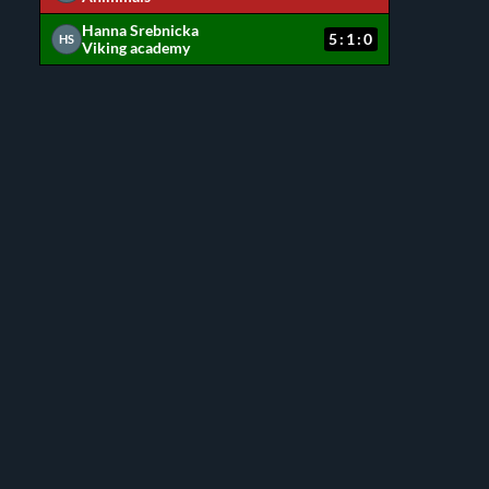
Hanna Srebnicka
5:1:0
HS
Viking academy