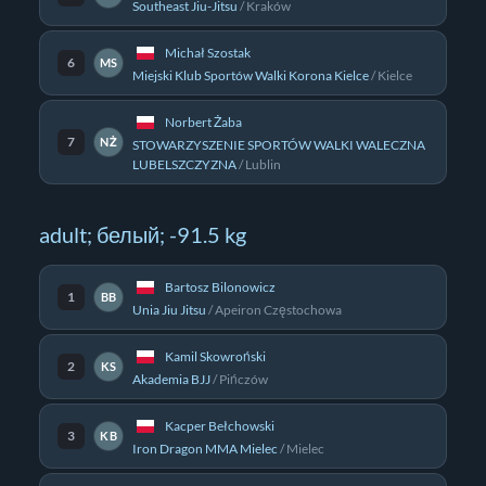
Southeast Jiu-Jitsu
/
Kraków
Michał Szostak
6
MS
Miejski Klub Sportów Walki Korona Kielce
/
Kielce
Norbert Żaba
7
NŻ
STOWARZYSZENIE SPORTÓW WALKI WALECZNA
LUBELSZCZYZNA
/
Lublin
adult; белый; -91.5 kg
Bartosz Bilonowicz
1
BB
Unia Jiu Jitsu
/
Apeiron Częstochowa
Kamil Skowroński
2
KS
Akademia BJJ
/
Pińczów
Kacper Bełchowski
3
KB
Iron Dragon MMA Mielec
/
Mielec