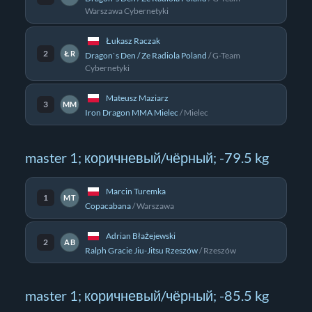
Warszawa Cybernetyki
Łukasz Raczak
2
ŁR
Dragon`s Den / Ze Radiola Poland
/
G-Team
Cybernetyki
Mateusz Maziarz
3
MM
Iron Dragon MMA Mielec
/
Mielec
master 1; коричневый/чёрный; -79.5 kg
Marcin Turemka
1
MT
Copacabana
/
Warszawa
Adrian Błażejewski
2
AB
Ralph Gracie Jiu-Jitsu Rzeszów
/
Rzeszów
master 1; коричневый/чёрный; -85.5 kg