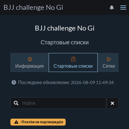
BJJ challenge No Gi
BJJ challenge No Gi
Стартовые списки
Информация
Стартовые списки
Сетки
Р
Последнее обновление: 2026-08-09 11:49:34
- Платёж не подтверждён