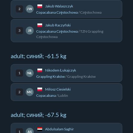
Jakub Walaszczyk
2
JW
Copacabana Częstochowa
/
Częstochowa
Jakub Raczyński
3
JR
Copacabana Częstochowa
/
TZN Grappling
Częstochowa
adult; синий; -61.5 kg
Nikodem Łukajczyk
1
NŁ
Grappling Kraków
/
Grappling Kraków
Miłosz Ciesielski
2
MC
Copacabana
/
Lublin
adult; синий; -67.5 kg
Abdulsalam Saghir
1
AS