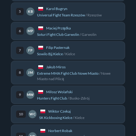
Karol Bugryn
5
KB
Universal Fight Team Rzeszów
/
Rzeszów
Maciej Prządka
6
MP
Soturi Fight Club Garwolin
/
Garwolin
Filip Pasternak
7
FP
Sowilo Bjj Kielce
/
Kielce
Jakub Miros
8
JM
Extreme MMA Fight Club Nowe Miasto
/
Nowe
Miasto nad Pilicą
Miłosz Wolański
9
MW
Hunters Fight Club
/
Busko-Zdrój
Wiktor Czekaj
10
WC
SK Kickboxing Kielce
/
Kielce
Norbert Robak