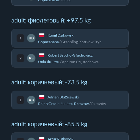
adult; фиолетовый; +97.5 kg
Kamil Dzikowski
1
KD
Copacabana
/
Grappling Piotrków Tryb.
Robert Szacho-Głuchowicz
2
RS
Unia Jiu Jitsu
/
Apeiron Częstochowa
adult; коричневый; -73.5 kg
Adrian Błażejewski
1
AB
Ralph Gracie Jiu-Jitsu Rzeszów
/
Rzeszów
adult; коричневый; -85.5 kg
Artur Rutkowski