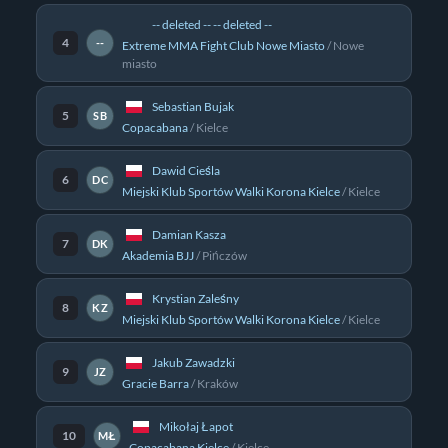
-- deleted -- -- deleted --
4
--
Extreme MMA Fight Club Nowe Miasto
/
Nowe
miasto
Sebastian Bujak
5
SB
Copacabana
/
Kielce
Dawid Cieśla
6
DC
Miejski Klub Sportów Walki Korona Kielce
/
Kielce
Damian Kasza
7
DK
Akademia BJJ
/
Pińczów
Krystian Zaleśny
8
KZ
Miejski Klub Sportów Walki Korona Kielce
/
Kielce
Jakub Zawadzki
9
JZ
Gracie Barra
/
Kraków
Mikołaj Łapot
10
MŁ
Copacabana Kielce
/
Kielce