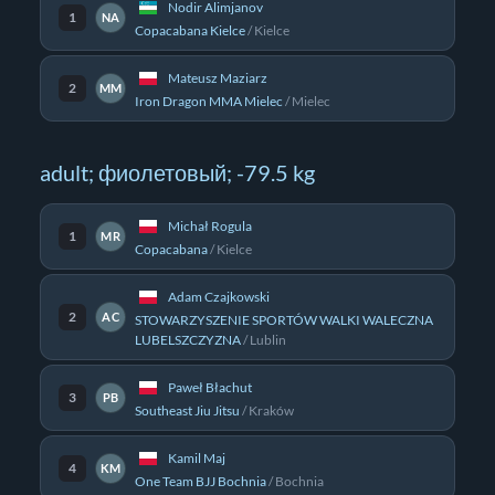
Nodir Alimjanov
1
NA
Copacabana Kielce
/
Kielce
Mateusz Maziarz
2
MM
Iron Dragon MMA Mielec
/
Mielec
adult; фиолетовый; -79.5 kg
Michał Rogula
1
MR
Copacabana
/
Kielce
Adam Czajkowski
2
AC
STOWARZYSZENIE SPORTÓW WALKI WALECZNA
LUBELSZCZYZNA
/
Lublin
Paweł Błachut
3
PB
Southeast Jiu Jitsu
/
Kraków
Kamil Maj
4
KM
One Team BJJ Bochnia
/
Bochnia