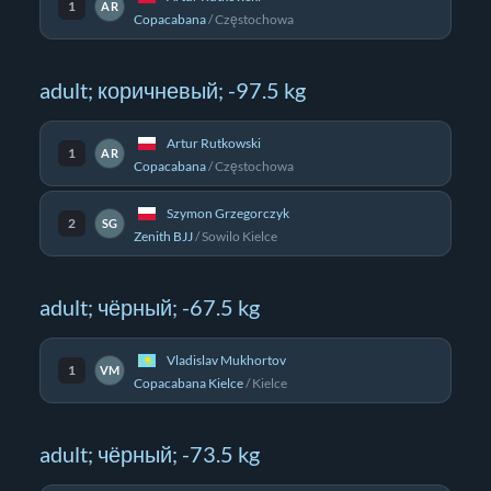
1
AR
Copacabana
/
Częstochowa
adult; коричневый; -97.5 kg
Artur Rutkowski
1
AR
Copacabana
/
Częstochowa
Szymon Grzegorczyk
2
SG
Zenith BJJ
/
Sowilo Kielce
adult; чёрный; -67.5 kg
Vladislav Mukhortov
1
VM
Copacabana Kielce
/
Kielce
adult; чёрный; -73.5 kg