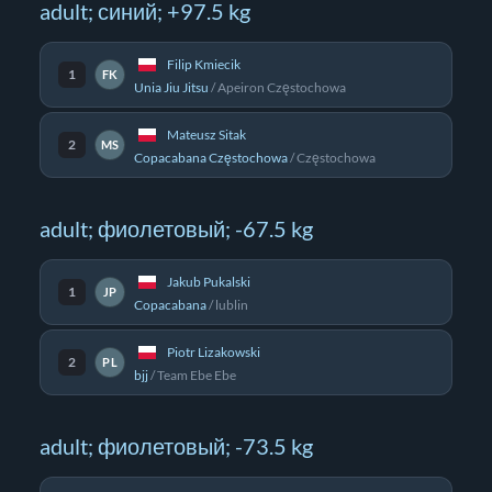
adult; синий; +97.5 kg
Filip Kmiecik
1
FK
Unia Jiu Jitsu
/
Apeiron Częstochowa
Mateusz Sitak
2
MS
Copacabana Częstochowa
/
Częstochowa
adult; фиолетовый; -67.5 kg
Jakub Pukalski
1
JP
Copacabana
/
lublin
Piotr Lizakowski
2
PL
bjj
/
Team Ebe Ebe
adult; фиолетовый; -73.5 kg