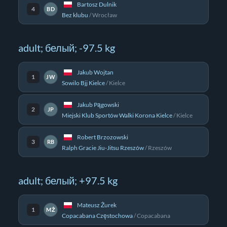
Bartosz Dulnik
4
BD
Bez klubu
/
Wrocław
adult; белый; -97.5 kg
Jakub Wojtan
1
JW
Sowilo Bjj Kielce
/
Kielce
Jakub Pągowski
2
JP
Miejski Klub Sportów Walki Korona Kielce
/
Kielce
Robert Brzozowski
3
RB
Ralph Gracie Jiu-Jitsu Rzeszów
/
Rzeszów
adult; белый; +97.5 kg
Mateusz Żurek
1
MŻ
Copacabana Częstochowa
/
Copacabana