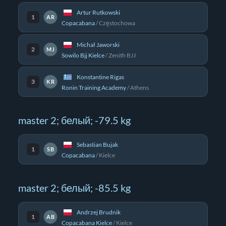
Artur Rutkowski
1
AR
Copacabana
/
Częstochowa
Michał Jaworski
2
MJ
Sowilo Bjj Kielce
/
Zenith BJJ
Konstantine Rigas
3
KR
Ronin Training Academy
/
Athens
master 2; белый; -79.5 kg
Sebastian Bujak
1
SB
Copacabana
/
Kielce
master 2; белый; -85.5 kg
Andrzej Brudnik
1
AB
Copacabana Kielce
/
Kielce