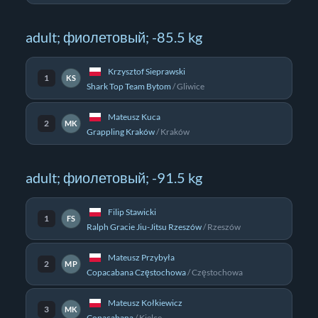
adult; фиолетовый; -85.5 kg
Krzysztof Sieprawski
1
KS
Shark Top Team Bytom
/
Gliwice
Mateusz Kuca
2
MK
Grappling Kraków
/
Kraków
adult; фиолетовый; -91.5 kg
Filip Stawicki
1
FS
Ralph Gracie Jiu-Jitsu Rzeszów
/
Rzeszów
Mateusz Przybyła
2
MP
Copacabana Częstochowa
/
Częstochowa
Mateusz Kołkiewicz
3
MK
Copacabana
/
Kielce