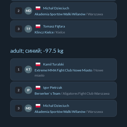
Michał Dzieciuch
2
MD
Akademia Sportów Walki Wilanów
/
Warszawa
Tomasz Fąfara
3
TF
Klincz Kielce
/
Kielce
adult; синий; -97.5 kg
Kamil Turalski
1
KT
Extreme MMA Fight Club Nowe Miasto
/
Nowe
miasto
Igor Pietrzak
2
IP
Berserker`s Team
/
Aligatores Fight Club Warszawa
Michał Dzieciuch
3
MD
Akademia Sportów Walki Wilanów
/
Warszawa