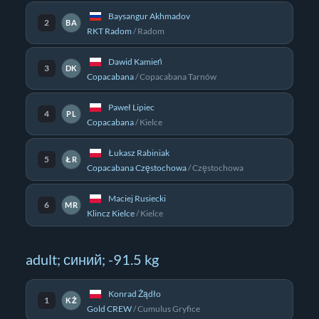
Baysangur Akhmadov
2
BA
RKT Radom
/
Radom
Dawid Kamień
3
DK
Copacabana
/
Copacabana Tarnów
Paweł Lipiec
4
PL
Copacabana
/
Kielce
Łukasz Rabiniak
5
ŁR
Copacabana Częstochowa
/
Częstochowa
Maciej Rusiecki
6
MR
Klincz Kielce
/
Kielce
adult; синий; -91.5 kg
Konrad Żądło
1
KŻ
Gold CREW
/
Cumulus Gryfice