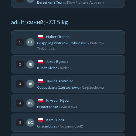
Berserker`s Team
/
Flow Fighters Academy
adult; синий; -73.5 kg
Hubert Trenda
1
HT
Grappling Piotrków Trybunalski
/
Piotrków
Trybunalski
Jakub Bębacz
2
JB
Klincz Kielce
/
Kielce
Jakub Barwaniec
3
JB
Copacabana Częstochowa
/
Częstochowa
Krystian Kępa
4
KK
Hunter MMA
/
Warszawa
Kamil Góra
5
KG
Gracie Barra
/
Octopus Łódź