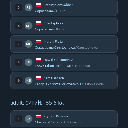
Przemysław Sołdek
5
PS
Copacabana
/
Lublin
Mikołaj Tabor
6
MT
Copacabana
/
Kielce
Marcin Pluta
7
MP
Copacabana Częstochowa
/
Częstochowa
Dawid Fabianowicz
8
DF
LKSW Tajfun Legionowo
/
Legionowo
Kamil Banach
9
KB
Fabryka Zdrowia Stalowa Wola
/
Stalowa Wola
adult; синий; -85.5 kg
Szymon Kowalski
1
SK
Checkmat
/
Marga BJJ Garwolin