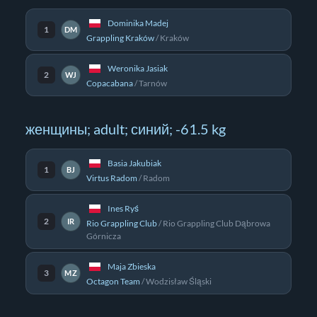
Dominika Madej
1
DM
Grappling Kraków
/
Kraków
Weronika Jasiak
2
WJ
Copacabana
/
Tarnów
женщины; adult; синий; -61.5 kg
Basia Jakubiak
1
BJ
Virtus Radom
/
Radom
Ines Ryś
2
IR
Rio Grappling Club
/
Rio Grappling Club Dąbrowa
Górnicza
Maja Zbieska
3
MZ
Octagon Team
/
Wodzisław Śląski