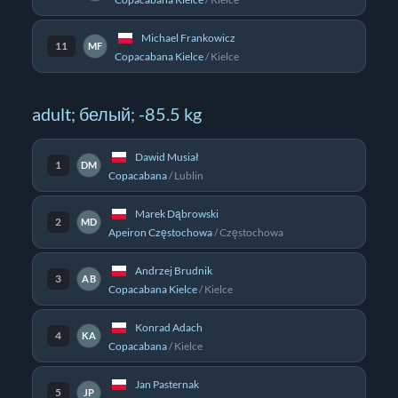
Michael Frankowicz
11
MF
Copacabana Kielce
/
Kielce
adult; белый; -85.5 kg
Dawid Musiał
1
DM
Copacabana
/
Lublin
Marek Dąbrowski
2
MD
Apeiron Częstochowa
/
Częstochowa
Andrzej Brudnik
3
AB
Copacabana Kielce
/
Kielce
Konrad Adach
4
KA
Copacabana
/
Kielce
Jan Pasternak
5
JP