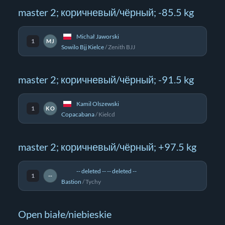
master 2; коричневый/чёрный; -85.5 kg
Michał Jaworski
1
MJ
Sowilo Bjj Kielce
/
Zenith BJJ
master 2; коричневый/чёрный; -91.5 kg
Kamil Olszewski
1
KO
Copacabana
/
Kielcd
master 2; коричневый/чёрный; +97.5 kg
-- deleted -- -- deleted --
1
--
Bastion
/
Tychy
Open białe/niebieskie