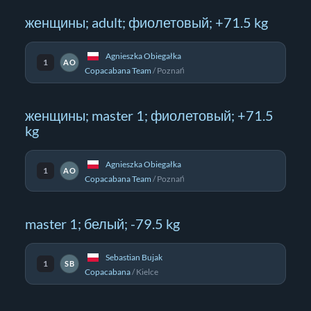
женщины; adult; фиолетовый; +71.5 kg
Agnieszka Obiegałka
1
AO
Copacabana Team
/
Poznań
женщины; master 1; фиолетовый; +71.5
kg
Agnieszka Obiegałka
1
AO
Copacabana Team
/
Poznań
master 1; белый; -79.5 kg
Sebastian Bujak
1
SB
Copacabana
/
Kielce