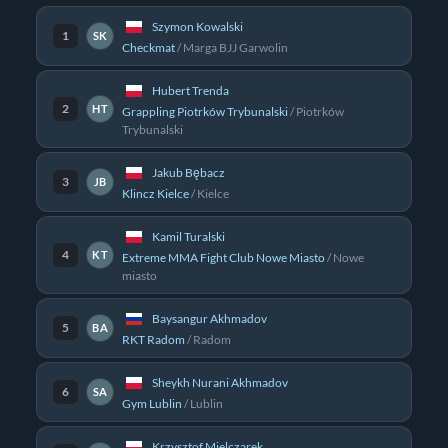
Szymon Kowalski
1
SK
Checkmat
/
Marga BJJ Garwolin
Hubert Trenda
2
HT
Grappling Piotrków Trybunalski
/
Piotrków
Trybunalski
Jakub Bębacz
3
JB
Klincz Kielce
/
Kielce
Kamil Turalski
4
KT
Extreme MMA Fight Club Nowe Miasto
/
Nowe
miasto
Baysangur Akhmadov
5
BA
RKT Radom
/
Radom
Sheykh Nurani Akhmadov
6
SA
Gym Lublin
/
Lublin
Krzysztof Mielczarek