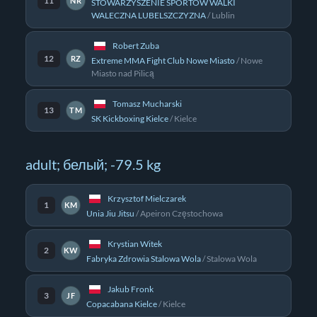
11
NR
STOWARZYSZENIE SPORTÓW WALKI
WALECZNA LUBELSZCZYZNA
/
Lublin
Robert Zuba
12
RZ
Extreme MMA Fight Club Nowe Miasto
/
Nowe
Miasto nad Pilicą
Tomasz Mucharski
13
TM
SK Kickboxing Kielce
/
Kielce
adult; белый; -79.5 kg
Krzysztof Mielczarek
1
KM
Unia Jiu Jitsu
/
Apeiron Częstochowa
Krystian Witek
2
KW
Fabryka Zdrowia Stalowa Wola
/
Stalowa Wola
Jakub Fronk
3
JF
Copacabana Kielce
/
Kielce