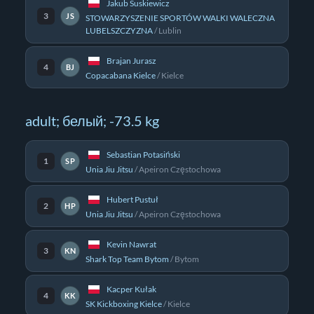
Jakub Suskiewicz
3
JS
STOWARZYSZENIE SPORTÓW WALKI WALECZNA
LUBELSZCZYZNA
/
Lublin
Brajan Jurasz
4
BJ
Copacabana Kielce
/
Kielce
adult; белый; -73.5 kg
Sebastian Potasiński
1
SP
Unia Jiu Jitsu
/
Apeiron Częstochowa
Hubert Pustuł
2
HP
Unia Jiu Jitsu
/
Apeiron Częstochowa
Kevin Nawrat
3
KN
Shark Top Team Bytom
/
Bytom
Kacper Kułak
4
KK
SK Kickboxing Kielce
/
Kielce