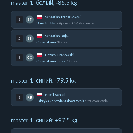
master 1; белый; -85.5 kg
Sebastian Trzeszkowski
1
ST
Unia Jiu Jitsu
/
Apeiron Częstochowa
Sebastian Bujak
2
SB
Copacabana
/
Kielce
Cezary Grabowski
3
CG
Copacabana Kielce
/
Kielce
master 1; синий; -79.5 kg
Kamil Banach
1
KB
Fabryka Zdrowia Stalowa Wola
/
Stalowa Wola
master 1; синий; +97.5 kg