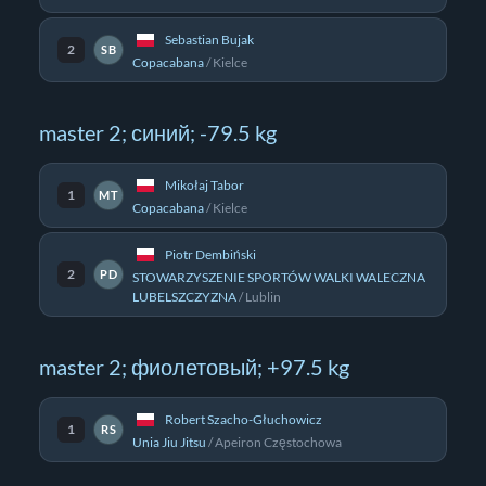
Sebastian Bujak
2
SB
Copacabana
/
Kielce
master 2; синий; -79.5 kg
Mikołaj Tabor
1
MT
Copacabana
/
Kielce
Piotr Dembiński
2
PD
STOWARZYSZENIE SPORTÓW WALKI WALECZNA
LUBELSZCZYZNA
/
Lublin
master 2; фиолетовый; +97.5 kg
Robert Szacho-Głuchowicz
1
RS
Unia Jiu Jitsu
/
Apeiron Częstochowa