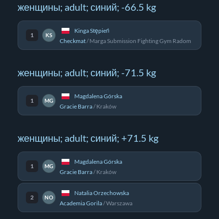
женщины; adult; синий; -66.5 kg
Kinga Stępień
1
KS
Checkmat
/
Marga Submission Fighting Gym Radom
женщины; adult; синий; -71.5 kg
Magdalena Górska
1
MG
Gracie Barra
/
Kraków
женщины; adult; синий; +71.5 kg
Magdalena Górska
1
MG
Gracie Barra
/
Kraków
Natalia Orzechowska
2
NO
Academia Gorila
/
Warszawa