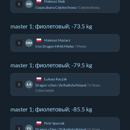
Mateusz Sitak
1
MS
Copacabana Częstochowa
/
Częstochowa
master 1; фиолетовый; -73.5 kg
Mateusz Maziarz
1
MM
Iron Dragon MMA Mielec
/
Mielec
master 1; фиолетовый; -79.5 kg
Łukasz Raczak
1
ŁR
Dragon`s Den / Ze Radiola Poland
/
G-Team
Cybernetyki
master 1; фиолетовый; -85.5 kg
Piotr Sparzak
1
PS
Dragon`s Den / Ze Radiola Poland
/
G-Team