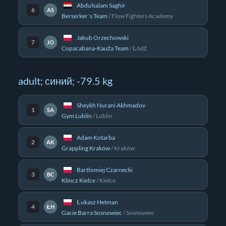
Abdulsalam Saghir
6
AS
Berserker`s Team
/
Flow Fighters Academy
Jakub Orzechowski
7
JO
Copacabana-Kauża Team
/
Łódź
adult; синий; -79.5 kg
Sheykh Nurani Akhmadov
1
SA
Gym Lublin
/
Lublin
Adam Kotarba
2
AK
Grappling Kraków
/
Kraków
Bartłomiej Czarnecki
3
BC
Klincz Kielce
/
Kielce
Łukasz Hetman
4
ŁH
Gacie Barra Sosnowiec
/
Sosnowiec