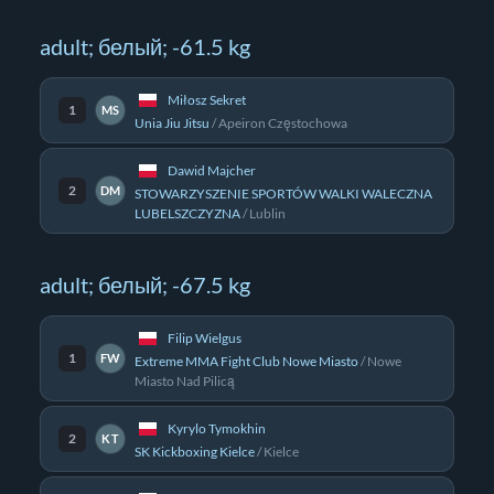
adult; белый; -61.5 kg
Miłosz Sekret
1
MS
Unia Jiu Jitsu
/
Apeiron Częstochowa
Dawid Majcher
2
DM
STOWARZYSZENIE SPORTÓW WALKI WALECZNA
LUBELSZCZYZNA
/
Lublin
adult; белый; -67.5 kg
Filip Wielgus
1
FW
Extreme MMA Fight Club Nowe Miasto
/
Nowe
Miasto Nad Pilicą
Kyrylo Tymokhin
2
KT
SK Kickboxing Kielce
/
Kielce