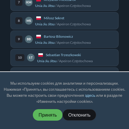
7
KM
Unia Jiu Jitsu
/
Apeiron Częstochowa
Miłosz Sekret
8
MS
Unia Jiu Jitsu
/
Apeiron Częstochowa
Bartosz Bilonowicz
9
BB
Unia Jiu Jitsu
/
Apeiron Częstochowa
Sebastian Trzeszkowski
10
ST
Unia Jiu Jitsu
/
Apeiron Częstochowa
Hubert Pustuł
11
HP
Unia Jiu Jitsu
/
Apeiron Częstochowa
Мы используем cookies для аналитики и персонализации.
Нажимая «Принять», вы соглашаетесь с использованием cookies.
Kamil Skowroński
12
KS
Вы можете настроить свои предпочтения
здесь
или в разделе
Akademia BJJ
/
Pińczów
«Изменить настройки cookies».
Krystian Witek
13
KW
Принять
Отклонить
Fabryka Zdrowia Stalowa Wola
/
Stalowa Wola
Adam Kotarba