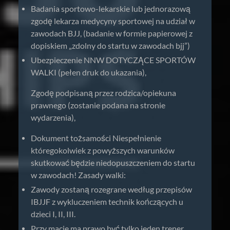
Badania sportowo-lekarskie lub jednorazową
zgodę lekarza medycyny sportowej na udział w
zawodach BJJ, (badanie w formie papierowej z
dopiskiem „zdolny do startu w zawodach bjj”)
Ubezpieczenie NNW DOTYCZĄCE SPORTÓW
WALKI (pełen druk do ukazania),
Zgodę podpisaną przez rodzica/opiekuna
prawnego (zostanie podana na stronie
wydarzenia),
Dokument tożsamości Niespełnienie
któregokolwiek z powyższych warunków
skutkować będzie niedopuszczeniem do startu
w zawodach! Zasady walki:
Zawody zostaną rozegrane według przepisów
IBJJF z wykluczeniem technik kończących u
dzieci I, II, III.
Przy macie ma prawo być tylko jeden trener,