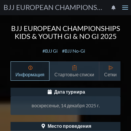
BJJ EUROPEAN CHAMPIONSHIPS KIDS & YOUTH GI & NO GI 2025
BJJ EUROPEAN CHAMPIONSHIPS
KIDS & YOUTH GI & NO GI 2025
#BJJ Gi
#BJJ No-Gi
Информация
Стартовые списки
Сетки
Р
Дата турнира
воскресенье, 14 декабря 2025 г.
Место проведения