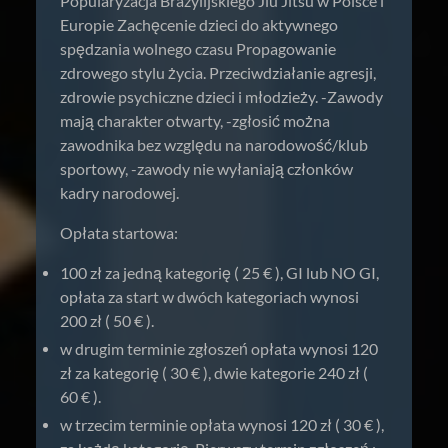
Popularyzacja Brazylijskiego Jiu Jitsu w Polsce i
Europie Zachęcenie dzieci do aktywnego
spędzania wolnego czasu Propagowanie
zdrowego stylu życia. Przeciwdziałanie agresji,
zdrowie psychiczne dzieci i młodzieży. -Zawody
mają charakter otwarty, -zgłosić można
zawodnika bez względu na narodowość/klub
sportowy, -zawody nie wyłaniają członków
kadry narodowej.
Opłata startowa:
100 zł za jedną kategorię ( 25 € ), GI lub NO GI,
opłata za start w dwóch kategoriach wynosi
200 zł ( 50 € ).
w drugim terminie zgłoszeń opłata wynosi 120
zł za kategorię ( 30 € ), dwie kategorie 240 zł (
60 € ).
w trzecim terminie opłata wynosi 120 zł ( 30 € ),