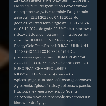
za każdą kategorię. Pierwszy termin zgłoszeń :
Do 11.11.2025. do godz. 23.59 Potwierdzony
opłatą startową w tym terminie. Drugi termin
zgłoszeń: 12.11.2025 do 04.12.2025. do
godz.23.59 Trzeci termin zgłoszeń: 05.12.2024
do 06.12.2024. do godz. 23:59 Opłatę startową
należy uiścić zgodnie z terminami zgłoszeń na
nr konta: BENEFICJENT: Stowarzyszenie
Energy Gold Team Police NR RACHUNKU; 41
1240 3943 1111 0010 7723 4954 Dla
przelewów zagranicznych : IBAN: PL41 1240
3943 1111 0010 7723 4954 Z dopiskiem "BJJ
EUROPEAN CHAMPIONSHIPS
KIDS&YOUTH" oraz imię i nazwisko
wpłacającego, klub oraz ilość osób zgłoszonych.
Zgłoszenia: Zgłoszeń należy dokonać w panelu:
https://panel-rejestracyjny.pl/pl/events
Zgłoszenia może dokonać wyłącznie trener lub
kierownik drużyny !