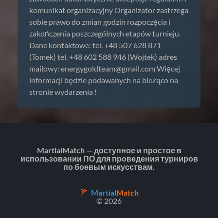
komunikat organizacyjny Organizator zastrzega
sobie prawo do zmian godzin rozpoczęcia i
zakończenia poszczególnych etapów turnieju.
Dane kontaktowe: tel. +48 507 628 871
(Tomek) tel. +48 602 588 946 (Wojtek) adres
mailowy:
energygoldteam@gmail.com
Więcej
informacji będzie podawanych na bieżąco na
stronie wydarzenia !
MartialMatch — доступное и простое в
использовании ПО для проведения турниров
по боевым искусствам.
Martial
Match
© 2026