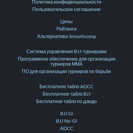
Политика конфиденциальности
Пользовательское соглашение
Цены
Рейтинги
Альтернатива Smoothcomp
Система управления BJJ-турнирами
Программное обеспечение для организации
турниров ММА
ПО для организации турниров по борьбе
Бесплатное табло ADCC
Бесплатное табло BJJ
Бесплатное табло по дзюдо
BJJ Gi
BJJ No-Gi
ADCC