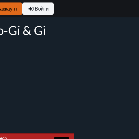
аккаунт
Войти
o-Gi & Gi
Lech