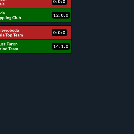
0:0:0
ls
jda
12:0:0
ppling Club
 Swoboda
0:0:0
ia Top Team
usz Faron
14:1:0
rind Team