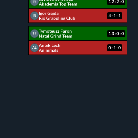
12:2:0
SS
Akademia Top Team
Igor Gajda
4:1:1
IG
Rio Grappling Club
Tymoteusz Faron
13:0:0
TF
Natal Grind Team
Antek Lech
0:1:0
AL
Animmals