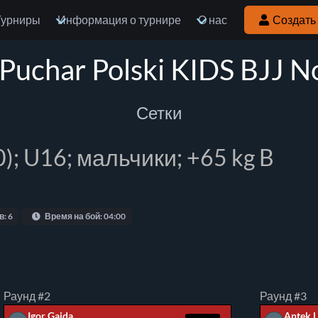
Турниры
Информация о турнире
О нас
Создать 
rPuchar Polski KIDS BJJ N
Сетки
10); U16; мальчики; +65 kg B
в: 6
Время на бой: 04:00
Раунд #2
Раунд #3
Igor Gajda
Antek 