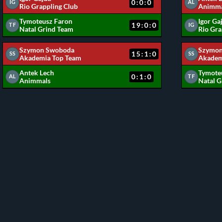
0:0:0
IG
AL
Rio Grappling Club
Animma
Tymoteusz Faron
Igor Ga
19:0:0
TF
IG
Natal Grind Team
Rio Gra
Szymon Swoboda
Szymon
15:1:0
SS
SS
Akademia Top Team
Akadem
Antek Lech
Tymote
0:1:0
AL
TF
Animmals
Natal G