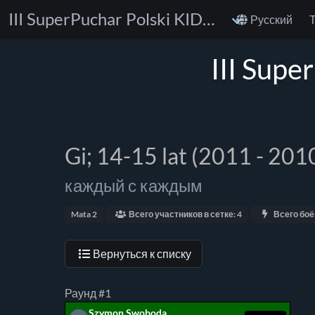
III SuperPuchar Polski KIDS BJJ No-Gi & Gi
Русский
III Supe
Gi; 14-15 lat (2011 - 20
каждый с каждым
Mata 2
Всего участников в сетке: 4
Всего боё
Вернуться к списку
Раунд #1
Szymon Swoboda