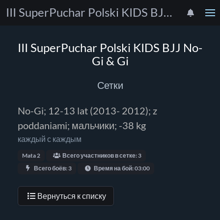
III SuperPuchar Polski KIDS BJJ No-Gi & Gi
III SuperPuchar Polski KIDS BJJ No-
Gi & Gi
Сетки
No-Gi; 12-13 lat (2013- 2012); z
poddaniami; мальчики; -38 kg
каждый с каждым
Mata 2
Всего участников в сетке: 3
Всего боёв: 3
Время на бой: 03:00
Вернуться к списку