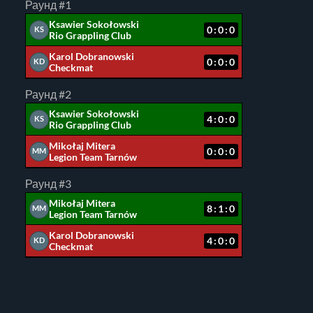
Раунд #1
Ksawier Sokołowski
0:0:0
KS
Rio Grappling Club
Karol Dobranowski
0:0:0
KD
Checkmat
Раунд #2
Ksawier Sokołowski
4:0:0
KS
Rio Grappling Club
Mikołaj Mitera
0:0:0
MM
Legion Team Tarnów
Раунд #3
Mikołaj Mitera
8:1:0
MM
Legion Team Tarnów
Karol Dobranowski
4:0:0
KD
Checkmat