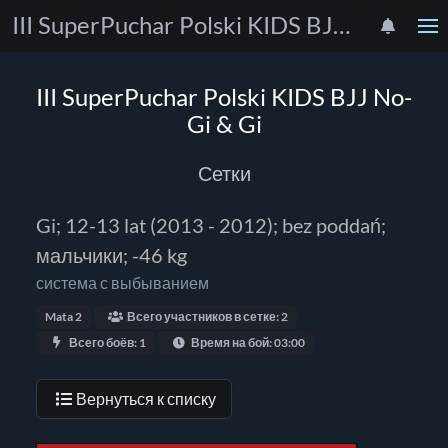
III SuperPuchar Polski KIDS BJJ No-Gi & Gi
III SuperPuchar Polski KIDS BJJ No-
Gi & Gi
Сетки
Gi; 12-13 lat (2013 - 2012); bez poddań;
мальчики; -46 kg
система с выбыванием
Mata 2
Всего участников в сетке: 2
Всего боёв: 1
Время на бой: 03:00
Вернуться к списку