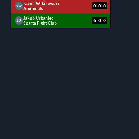
Kamil Wiśniewski
0:0:0
KW
Animmals
Jakub Urbaniec
6:0:0
JU
Sparta Fight Club