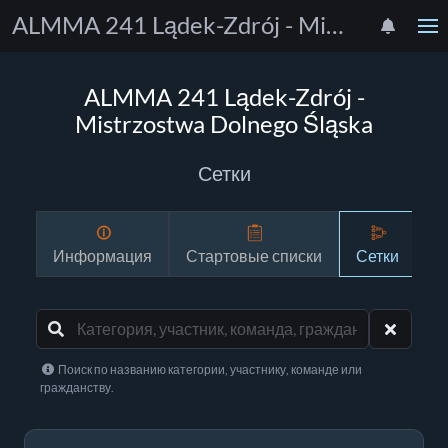
ALMMA 241 Lądek-Zdrój - Mistrzostwa Dolnego Śląska
ALMMA 241 Lądek-Zdrój -
Mistrzostwa Dolnego Śląska
Сетки
Информация
Стартовые списки
Сетки
Р
Поиск по названию категории, участнику, команде или
гражданству.