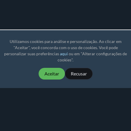
Utilizamos cookies para análise e personalização. Ao clicar em
"Aceitar", você concorda com o uso de cookies. Você pode
personalizar suas preferências
aqui
ou em "Alterar configurações de
cookies".
Aceitar
Recusar
MartialMatch - software de torneio acessível e fácil
de usar para eventos de esportes de combate.
Martial
Match
© 2026