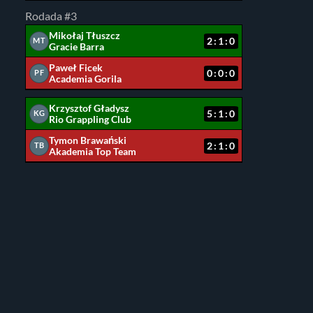
Rodada #3
Mikołaj Tłuszcz
2:1:0
MT
Gracie Barra
Paweł Ficek
0:0:0
PF
Academia Gorila
Krzysztof Gładysz
5:1:0
KG
Rio Grappling Club
Tymon Brawański
2:1:0
TB
Akademia Top Team