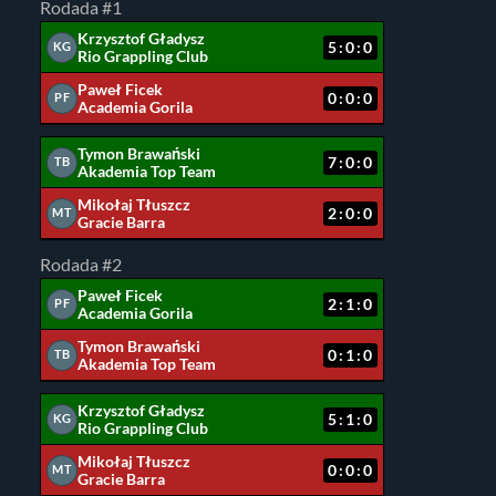
Rodada #1
Krzysztof Gładysz
5:0:0
KG
Rio Grappling Club
Paweł Ficek
0:0:0
PF
Academia Gorila
Tymon Brawański
7:0:0
TB
Akademia Top Team
Mikołaj Tłuszcz
2:0:0
MT
Gracie Barra
Rodada #2
Paweł Ficek
2:1:0
PF
Academia Gorila
Tymon Brawański
0:1:0
TB
Akademia Top Team
Krzysztof Gładysz
5:1:0
KG
Rio Grappling Club
Mikołaj Tłuszcz
0:0:0
MT
Gracie Barra