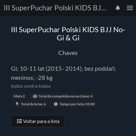
III SuperPuchar Polski KIDS BJJ No-Gi & Gi
III SuperPuchar Polski KIDS BJJ No-
Gi & Gi
Chaves
Gi; 10-11 lat (2015- 2014); bez poddań;
meninos; -28 kg
todos contra todos
Mata 2
Total de competidores na chave: 4
Total de lutas: 6
Tempo por luta: 03:00
Voltar para a lista