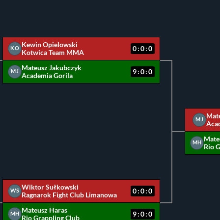
Kewin Opielowski
0:0:0
KO
Kotwica Team MMA
Mateusz Jakubczyk
9:0:0
MJ
Academia Gorila
Mat
MJ
Acad
Mate
MH
Rio G
Wiktor Sułkowski
0:0:0
WS
Ragnarok Fight Club Limanowa
Mateusz Haras
9:0:0
MH
Rio Grappling Club