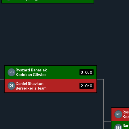
Ryszard Banasiak
0:0:0
RB
Kodokan Gliwice
Daniel Shavkun
2:0:0
DS
Berserker`s Team
Rys
RB
Kod
Bar
BM