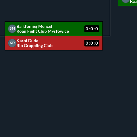
Roa
Bartłomiej Mencel
0:0:0
BM
Roan Fight Club Mysłowice
Karol Duda
0:0:0
KD
Rio Grappling Club