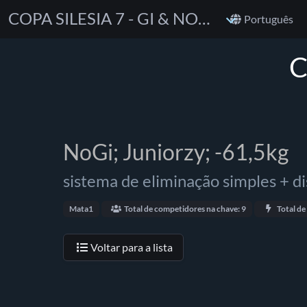
COPA SILESIA 7 - GI & NOGI
Português
C
NoGi; Juniorzy; -61,5kg
sistema de eliminação simples + di
Mata1
Total de competidores na chave: 9
Total de 
Voltar para a lista