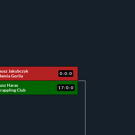
eusz Jakubczyk
0:0:0
emia Gorila
usz Haras
17:0:0
rappling Club