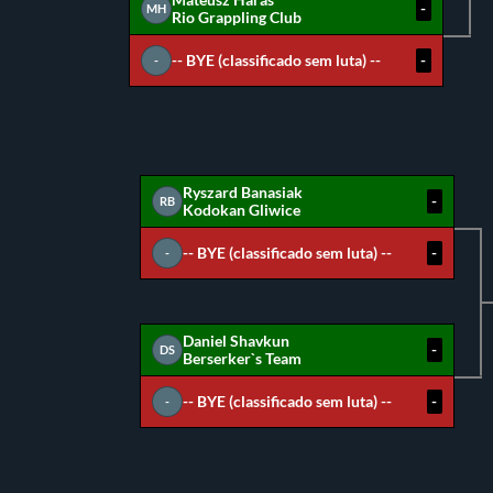
Mateusz Haras
-
MH
Rio Grappling Club
-- BYE (classificado sem luta) --
-
-
Ryszard Banasiak
-
RB
Kodokan Gliwice
-- BYE (classificado sem luta) --
-
-
Daniel Shavkun
-
DS
Berserker`s Team
-- BYE (classificado sem luta) --
-
-