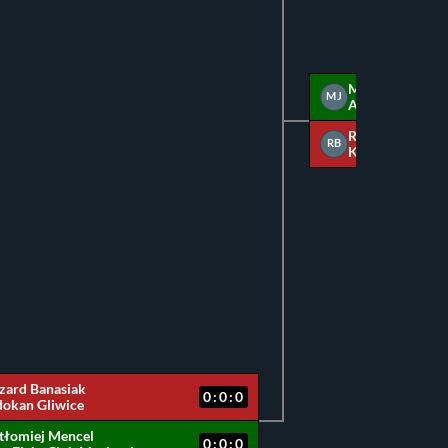
Mateusz Jakub
MJ
Academia Goril
Ryszard Banasi
RB
Kodokan Gliwic
zard Banasiak
0:0:0
okan Gliwice
tłomiej Mencel
0:0:0