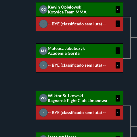
Kewin Opielowski
-
KO
Kotwica Team MMA
-- BYE (classificado sem luta) --
-
-
Mateusz Jakubczyk
-
MJ
Academia Gorila
-- BYE (classificado sem luta) --
-
-
Wiktor Sułkowski
-
WS
Ragnarok Fight Club Limanowa
-- BYE (classificado sem luta) --
-
-