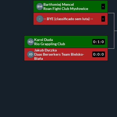
Bartłomiej Mencel
-
BM
Roan Fight Club Mysłowice
-- BYE (classificado sem luta) --
-
-
Karol Duda
0:1:0
KD
Rio Grappling Club
Jakub Dyczka
Daas Berserkers Team Bielsko-
0:0:0
JD
Biała