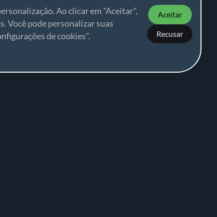
ersonalização. Ao clicar em "Aceitar",
Aceitar
s. Você pode personalizar suas
Recusar
nfigurações de cookies".
portes de combate.
Fale conosco
TZ
: UTC
Ajuda
Notas de versão