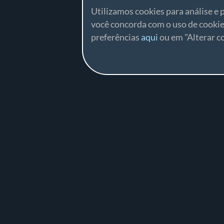
Utilizamos cookies para análise e p
você concorda com o uso de cookie
preferências
aqui
ou em "Alterar co
ftware de torneio acessível e fácil de usar para eventos de es
Preços
BJJ Gi
Alterar
configurações de
Rankings
BJJ No-Gi
cookies
Alternativa ao
ADCC
Smoothcomp
MMA
Submission Only
Software de gestão
Combat Ju-Jutsu
de torneios de BJJ