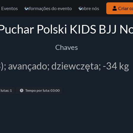
Eventos
Informações do evento
Sobre nós
Criar c
rPuchar Polski KIDS BJJ No
Chaves
); avançado; dziewczęta; -34 kg
 lutas: 1
Tempo por luta: 03:00