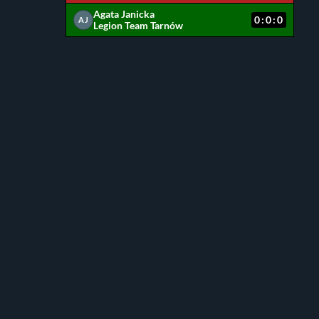
Agata Janicka
0:0:0
AJ
Legion Team Tarnów