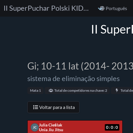
II SuperPuchar Polski KIDS BJJ No-Gi & Gi
Português
II Supe
Gi; 10-11 lat (2014- 2013
sistema de eliminação simples
Mata 1
Total de competidores na chave: 2
Total de
Voltar para a lista
Julia Cieślak
0:0:0
JC
Unia Jiu Jitsu