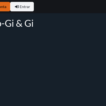
onta
Entrar
-Gi & Gi