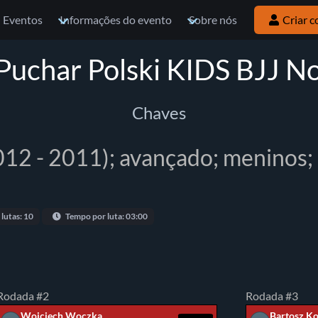
Eventos
Informações do evento
Sobre nós
Criar c
rPuchar Polski KIDS BJJ No
Chaves
012 - 2011); avançado; meninos;
 lutas: 10
Tempo por luta: 03:00
Rodada #2
Rodada #3
Wojciech Woczka
Bartosz Ko