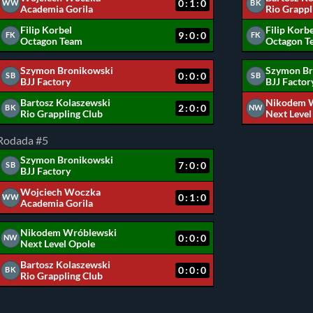
0:1:0
WW
BK
Academia Gorila
Rio Grappl
Filip Korbel
Filip Korbe
9:0:0
FK
FK
Octagon Team
Octagon T
Szymon Bronikowski
Szymon Br
0:0:0
SB
SB
BJJ Factory
BJJ Factor
Bartosz Kolaszewski
Nikodem 
2:0:0
BK
NW
Rio Grappling Club
Next Level
Rodada #5
Szymon Bronikowski
7:0:0
SB
BJJ Factory
Wojciech Woczka
0:1:0
WW
Academia Gorila
Nikodem Wróblewski
0:0:0
NW
Next Level Opole
Bartosz Kolaszewski
0:0:0
BK
Rio Grappling Club