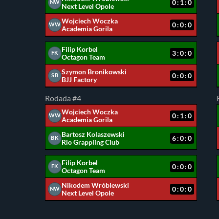
0:1:0
NW
Next Level Opole
Wojciech Woczka
0:0:0
WW
Academia Gorila
Filip Korbel
3:0:0
FK
Octagon Team
Szymon Bronikowski
0:0:0
SB
BJJ Factory
Rodada #4
Wojciech Woczka
0:1:0
WW
Academia Gorila
Bartosz Kolaszewski
6:0:0
BK
Rio Grappling Club
Filip Korbel
0:0:0
FK
Octagon Team
Nikodem Wróblewski
0:0:0
NW
Next Level Opole