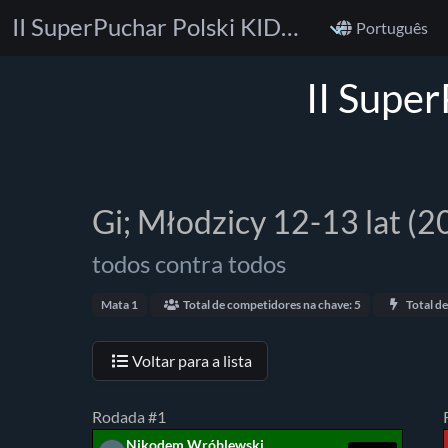
II SuperPuchar Polski KIDS BJJ No-Gi & Gi
Português
II Supe
Gi; Młodzicy 12-13 lat (2
todos contra todos
Mata 1
Total de competidores na chave: 5
Total de
Voltar para a lista
Rodada #1
Nikodem Wróblewski