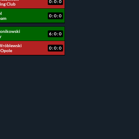
0:0:0
ing Club
l
0:0:0
eam
onikowski
6:0:0
y
Wróblewski
0:0:0
 Opole