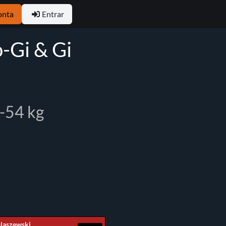
onta
Entrar
-Gi & Gi
 -54 kg
laszewski