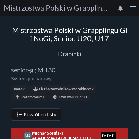
Mistrzostwa Polski w Grapplingu Gi i NoGi, Senior, U20, U17
Mistrzostwa Polski w Grapplingu Gi
i NoGi, Senior, U20, U17
Drabinki
senior-gi; M 130
System pucharowy
mata 3
Liczba zawodników w drabince: 2
Razem walk: 1
Czas walki: 05:00
Powrót do listy
Michał Sosiński
0:0:0
MS
ACADEMIA GORILA SP. Z O.O.