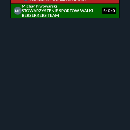
Michał Piwowarski
STOWARZYSZENIE SPORTÓW WALKI
5:0:0
MP
BERSERKERS TEAM