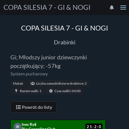
COPA SILESIA 7 - GI & NOGI
COPA SILESIA 7 - GI & NOGI
Drabinki
Gi; Młodszy junior dziewczynki
początkujący; -57kg
System pucharowy
Mata6
Liczba zawodników w drabince: 2
Razem walk: 1
Czas walki: 04:00
Powrót do listy
Ines Ryś
21:2:0
IR