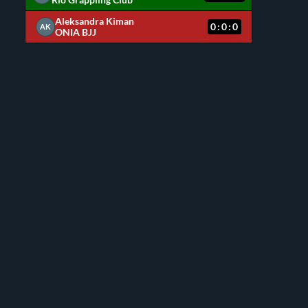
Rio Grappling Club
Aleksandra Kiman
0:0:0
AK
ONIA BJJ