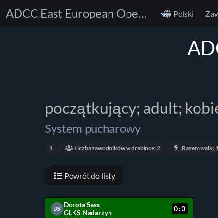
ADCC East European Open 2024
Polski
Za
ADC
początkujący; adult; kobi
System pucharowy
1
Liczba zawodników w drabince: 2
Razem walk: 
Powrót do listy
Dorota Sass
0:0
DS
GLKS Nadarzyn