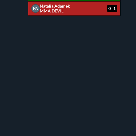
Natalia Adamek
0:1
NA
MMA DEVIL