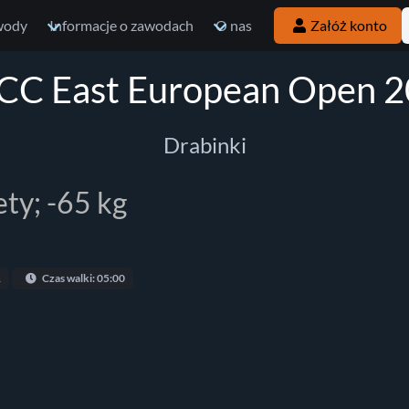
wody
Informacje o zawodach
O nas
Załóż konto
C East European Open 
Drabinki
ety; -65 kg
1
Czas walki: 05:00